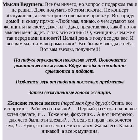
Мысли Ведущего:
Все бы ничего, но вопрос с подарком так и
не решил. Даже подумать об этом некогда. Не концерт
обслуживаю, а селекторное совещание провожу! Вот приду
домой, и скажу прямо: «Любимая, я знаю, о чем думают все
женщины на свете, даже ты». Да-а, представляю, какой поток
мыслей меня ждет. И так всю жизнь?! О, женщины, чем же я
так перед вами виноват?! Целый день в году все для вас. И
все вам мало и мало романтики! Все бы вам звезды с неба.
Вот вам звезды, получите!!!
На падуге опускается несколько звезд. Включается
романтическая музыка. Вдруг звезды неожиданно
срываются и падают.
Раздается звук от падения тяжелых предметов.
Затем возмущенные голоса женщин.
Женские голоса вместе
(перебивая друг друга)
:
Опять все
испортил… Рабочего на мыло! … Первый раз что-то хорошее
хотел сделать, и … Тоже мне, фокусник…А вот интересно,
для чего были эти звезды?… А ведь он прав, так хочется
чуда!… Чудо, что он сам-то жив остался. Жалко его. Какой-
никакой, а все ж мужчина.