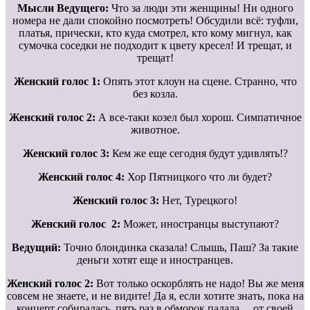
Мысли Ведущего:
Что за люди эти женщины! Ни одного
номера не дали спокойно посмотреть! Обсудили всё: туфли,
платья, прически, кто куда смотрел, кто кому мигнул, как
сумочка соседки не подходит к цвету кресел! И трещат, и
трещат!
Женский голос 1:
Опять этот клоун на сцене. Странно, что
без козла.
Женский голос 2:
А все-таки козел был хорош. Симпатичное
животное.
Женский голос 3:
Кем же еще сегодня будут удивлять!?
Женский голос 4:
Хор Пятницкого что ли будет?
Женский голос 3:
Нет, Турецкого!
Женский голос 2:
Может, иностранцы выступают?
Ведущий:
Точно блондинка сказала! Слышь, Паш? За такие
деньги хотят еще и иностранцев.
Женский голос 2:
Вот только оскорблять не надо! Вы же меня
совсем не знаете, и не видите! Да я, если хотите знать, пока на
концерт собиралась, пять раз в обморок падала… от своей