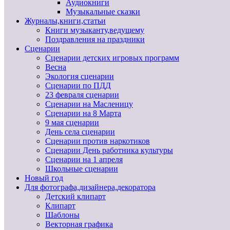
Аудиокниги
Музыкальные сказки
Журналы,книги,статьи
Книги музыканту,ведущему
Поздравления на праздники
Сценарии
Сценарии детских игровых программ
Весна
Экология сценарии
Сценарии по ПДД
23 февраля сценарии
Сценарии на Масленицу
Сценарии на 8 Марта
9 мая сценарии
День села сценарии
Сценарии против наркотиков
Сценарии День работника культуры
Сценарии на 1 апреля
Школьные сценарии
Новый год
Для фотографа,дизайнера,декоратора
Детский клипарт
Клипарт
Шаблоны
Векторная графика