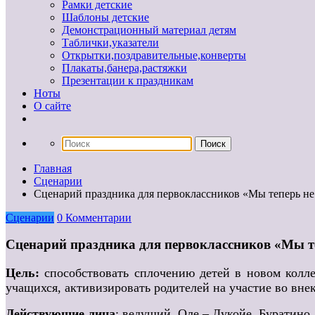
Рамки детские
Шаблоны детские
Демонстрационный материал детям
Таблички,указатели
Открытки,поздравительные,конверты
Плакаты,банера,растяжки
Презентации к праздникам
Ноты
О сайте
Главная
Сценарии
Сценарий праздника для первоклассников «Мы теперь не
Сценарии
0 Комментарии
Сценарий праздника для первоклассников «Мы те
Цель:
способствовать сплочению детей в новом коллек
учащихся, активизировать родителей на участие во вне
Действующие лица
: ведущий, Оле – Лукойе, Буратино