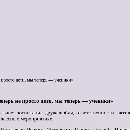
 просто дети, мы теперь — ученики»
перь не просто дети, мы теперь — ученики»
тиве; воспитание дружелюбия, ответственности, активн
классных мероприятиях.
, Почтальон Печкин, Матроскин, Шарик, «5», «4», Цифр