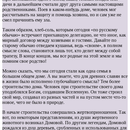
дичи в дальнейшем считали друг друга самыми настоящими
родственниками. Поев в каком-нибудь доме, человек мог
рассчитывать на защиту и помощь хозяина, но и сам уже не
смел причинять ему зла.
Таким образом, хлеб-соль, которым сегодня «по русскому
обычаю» встречают приехавшую делегацию, не что иное, как
мирный договор между хозяевами и гостями. Давайте по
старому обычаю отведаем кушанья, ведь «своим», в полном
смысле слова, становится лишь тот, кто делит между собой
трапезу, В конце концов, мы все родные на этой земле и мы
помним свое родство!
Можно сказать, что мы сегодня стали как одна семья в
большом общем доме. А вы знаете, что для древних славян все
в жизни было исполнено глубочайшего смысла? Тем более
строительство дома. Человек при строительстве своего дома
уподоблялся Богам, создавшим Вселенную. Он тоже строил
свой мир, создавал из разных частей и на пустом месте что-то
новое, чего не было в природе.
В начале строительства совершались жертвоприношения. Так
вот, по некоторым представлениям, из души жертвенного
животного возникал Домовой. По другим легендам, Домовой
рождался из душ деревьев, срубленных и использованных для