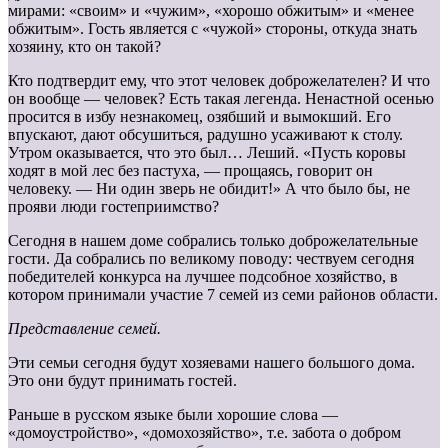
мирами: «своим» и «чужим», «хорошо обжитым» и «менее
обжитым». Гость является с «чужой» стороны, откуда знать
хозяину, кто он такой?
Кто подтвердит ему, что этот человек доброжелателен? И что
он вообще — человек? Есть такая легенда. Ненастной осенью
просится в избу незнакомец, озябший и вымокший. Его
впускают, дают обсушиться, радушно усаживают к столу.
Утром оказывается, что это был… Леший. «Пусть коровы
ходят в мой лес без пастуха, — прощаясь, говорит он
человеку. — Ни один зверь не обидит!» А что было бы, не
прояви люди гостеприимство?
Сегодня в нашем доме собрались только доброжелательные
гости. Да собрались по великому поводу: чествуем сегодня
победителей конкурса на лучшее подсобное хозяйство, в
котором принимали участие 7 семей из семи районов области.
Представление семей.
Эти семьи сегодня будут хозяевами нашего большого дома.
Это они будут принимать гостей.
Раньше в русском языке были хорошие слова —
«домоустройство», «домохозяйство», т.е. забота о добром