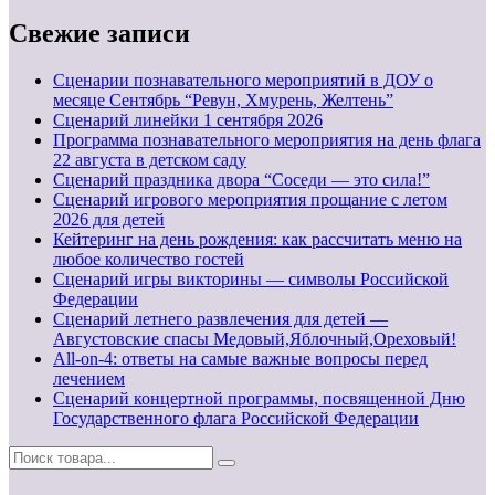
Свежие записи
Сценарии познавательного мероприятий в ДОУ о
месяце Сентябрь “Ревун, Хмурень, Желтень”
Cценарий линейки 1 сентября 2026
Программа познавательного мероприятия на день флага
22 августа в детском саду
Сценарий праздника двора “Соседи — это сила!”
Сценарий игрового мероприятия прощание с летом
2026 для детей
Кейтеринг на день рождения: как рассчитать меню на
любое количество гостей
Сценарий игры викторины — символы Российской
Федерации
Сценарий летнего развлечения для детей —
Августовские спасы Медовый,Яблочный,Ореховый!
All-on-4: ответы на самые важные вопросы перед
лечением
Сценарий концертной программы, посвященной Дню
Государственного флага Российской Федерации