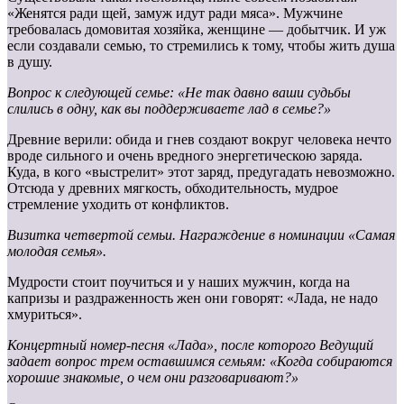
«Женятся ради щей, замуж идут ради мяса». Мужчине
требовалась домовитая хозяйка, женщине — добытчик. И уж
если создавали семью, то стремились к тому, чтобы жить душа
в душу.
Вопрос к следующей семье: «Не так давно ваши судьбы
слились в одну, как вы поддерживаете лад в семье?»
Древние верили: обида и гнев создают вокруг человека нечто
вроде сильного и очень вредного энергетическою заряда.
Куда, в кого «выстрелит» этот заряд, предугадать невозможно.
Отсюда у древних мягкость, обходительность, мудрое
стремление уходить от конфликтов.
Визитка четвертой семьи. Награждение в номинации «Самая
молодая
семья».
Мудрости стоит поучиться и у наших мужчин, когда на
капризы и раздраженность жен они говорят: «Лада, не надо
хмуриться».
Концертный номер-песня «Лада», после которого Ведущий
задает
вопрос трем оставшимся семьям: «Когда собираются
хорошие
знакомые, о чем они разговаривают?»