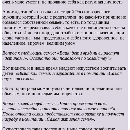
очень мало умеет и не проявило себя как разумная личность.
А вот «детиной» называли в старой России взрослого
мужчину, который жил с родителями, по какой-то причине не
обзавелся собственной семьей, то есть, по тогдашним
понятиям, не реализовал себя в качестве полноценного члена
общества. И до сих пор, давно забыв исконное значение, при
слове «детина» мы представляем себе нечто здоровенное, не
наделенное, впрочем, великим умом.
Вопрос к следующей семье: «Ваши дети вряд ли вырастут
«детинами». Осознанно они помогают по хозяйству?»
Вот видите, и в наше время владеют искусством воспитывать
детей.
«Визитка» семьи. Награждение в номинации «Самая
дружная семья».
Об истории рода можно узнать не только по преданиям или
обычаям, но и по предметам творчества.
Вопрос к следующей семье: «Что в привезенной вами
выставке семейного творчества для вас самое ценное?»
После ответа семья
представляет свою визитку и получает
награду в номинации «Самая
активная семья».
Существовала такая пословица, ныне совсем позабытая: