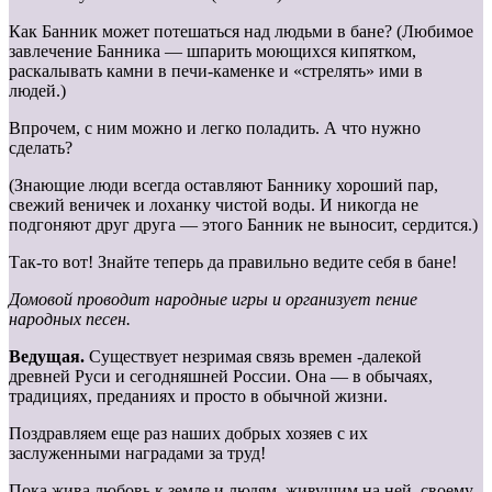
Как Банник может потешаться над людьми в бане? (Любимое
завлечение Банника — шпарить моющихся кипятком,
раскалывать камни в печи-каменке и «стрелять» ими в
людей.)
Впрочем, с ним можно и легко поладить. А что нужно
сделать?
(Знающие люди всегда оставляют Баннику хороший пар,
свежий веничек и лоханку чистой воды. И никогда не
подгоняют друг друга — этого Банник не выносит, сердится.)
Так-то вот! Знайте теперь да правильно ведите себя в бане!
Домовой проводит народные игры и организует пение
народных песен.
Ведущая.
Существует незримая связь времен -далекой
древней Руси и сегодняшней России. Она — в обычаях,
традициях, преданиях и просто в обычной жизни.
Поздравляем еще раз наших добрых хозяев с их
заслуженными наградами за труд!
Пока жива любовь к земле и людям, живущим на ней, своему