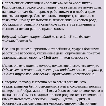
Непременной спутницей «большака» была «большуха».
Распоряжаясь трудом домочадцев, глава семьи не лежал дома
на лавке: он сам был первым работником и в любом деле
показывал пример. Самые важные вопросы, касавшиеся
хозяйственной деятельности и личной жизни членов рода,
обсуждали и решали на семейном совете, где мужчины и
женщины имели равное право голоса.
Ведущий задает вопрос одной из семей: «У вас бывает
семейный
совет?»
Все, как раньше: энергичный старейшина, мудрая большуха,
работящие взрослые, ухоженные дети, окруженные почетом
старики. Такие говорят: «Мой дом — моя крепость».
Семья, отвечавшая на вопрос, показывает свою «визитку».
Объявляется
номинация, в которой победила семья, например,
«Самая трудолюбивая
семья», происходит награждение.
Наверное, потому и прочна была семья раньше, что
уважительными были отношения в ней и сохранялся веками
выверенный образ жизни. И всем было отведено свое место и
назначение. Самых младших членов рода во всех славянских
языках называют «ребенок», «чадо», «дитя». «Дитя» в
буквальном смысле означает «вскормленное». «Дитя» еще