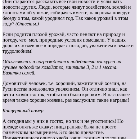
Они стараются рассказать все свои новости и услышать
новости других. Люди, которые живут хозяйством, землей и
хлопотами об урожае, собираясь вместе, наверняка поведут
беседу о том, какой уродился год. Так каков урожай в этом
году?
(Ответы.)
Если родится плохой урожай, часто пеняют на природу и
погоду, что, мол, природные условия помешали. У наших
дорогих хозяев все в порядке с погодой, уважением к земле и
трудолюбием!
Объявляются и награждаются победители конкурса на
лучшее
подсобное хозяйство, занявшие 3, 2 и 1 места.
Визитки семей.
Домовитый человек, т.е. хороший, зажиточный хозяин, на
Руси всегда пользовался уважением. Он отлично знал, как
вести хозяйство так, чтобы оно было крепким. В настоящее
время также хороши хозяева, раз заслужили такие награды!
Концертный номер.
А сегодня мы у них в гостях, но так и не угостились! Но
прежде опять же скажу: пища раньше была не просто
физическим насыщением. Это было причастие.
Причастившиеся одного хлеба, каши, темных плодов или