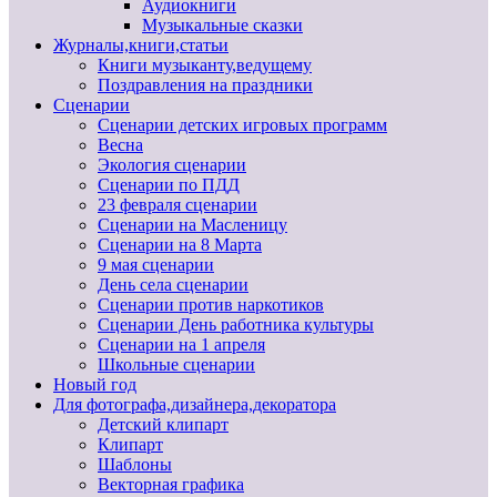
Аудиокниги
Музыкальные сказки
Журналы,книги,статьи
Книги музыканту,ведущему
Поздравления на праздники
Сценарии
Сценарии детских игровых программ
Весна
Экология сценарии
Сценарии по ПДД
23 февраля сценарии
Сценарии на Масленицу
Сценарии на 8 Марта
9 мая сценарии
День села сценарии
Сценарии против наркотиков
Сценарии День работника культуры
Сценарии на 1 апреля
Школьные сценарии
Новый год
Для фотографа,дизайнера,декоратора
Детский клипарт
Клипарт
Шаблоны
Векторная графика