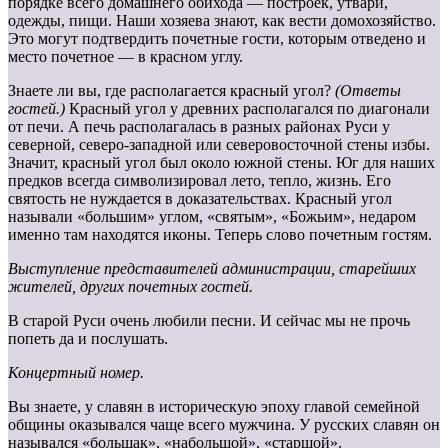
порядке всего домашнего обихода — построек, утвари,
одежды, пищи. Наши хозяева знают, как вести домохозяйство.
Это могут подтвердить почетные гости, которым отведено и
место почетное — в красном углу.
Знаете ли вы, где располагается красный угол?
(Ответы
гостей.)
Красный угол у древних располагался по диагонали
от печи. А печь располагалась в разных районах Руси у
северной, северо-западной или северо­восточной стены избы.
Значит, красный угол был около южной стены. Юг для наших
предков всегда символизировал лето, тепло, жизнь. Его
святость не нуждается в доказательствах. Красный угол
называли «большим» углом, «святым», «Божьим», недаром
именно там находятся иконы. Теперь слово почетным гостям.
Выступление представителей администрации, старейших
жителей, других почетных гостей.
В старой Руси очень любили песни. И сейчас мы не прочь
попеть да и послушать.
Концертный номер.
Вы знаете, у славян в историческую эпоху главой семейной
общины оказывался чаще всего мужчина. У русских славян он
назывался «большак», «набольшой», «старшой».