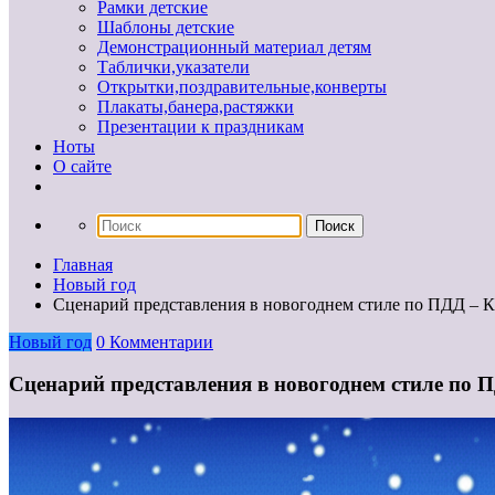
Рамки детские
Шаблоны детские
Демонстрационный материал детям
Таблички,указатели
Открытки,поздравительные,конверты
Плакаты,банера,растяжки
Презентации к праздникам
Ноты
О сайте
Главная
Новый год
Сценарий представления в новогоднем стиле по ПДД – 
Новый год
0 Комментарии
Сценарий представления в новогоднем стиле по 