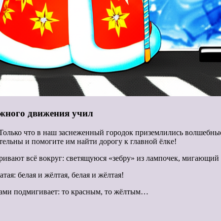
жного движения учил
олько что в наш заснеженный городок приземлились волшебны
тельны и помогите им найти дорогу к главной ёлке!
ривают всё вокруг: светящуюся «зебру» из лампочек, мигающий 
тая: белая и жёлтая, белая и жёлтая!
ками подмигивает: то красным, то жёлтым…