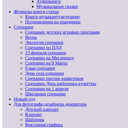
Аудиокниги
Музыкальные сказки
Журналы,книги,статьи
Книги музыканту,ведущему
Поздравления на праздники
Сценарии
Сценарии детских игровых программ
Весна
Экология сценарии
Сценарии по ПДД
23 февраля сценарии
Сценарии на Масленицу
Сценарии на 8 Марта
9 мая сценарии
День села сценарии
Сценарии против наркотиков
Сценарии День работника культуры
Сценарии на 1 апреля
Школьные сценарии
Новый год
Для фотографа,дизайнера,декоратора
Детский клипарт
Клипарт
Шаблоны
Векторная графика