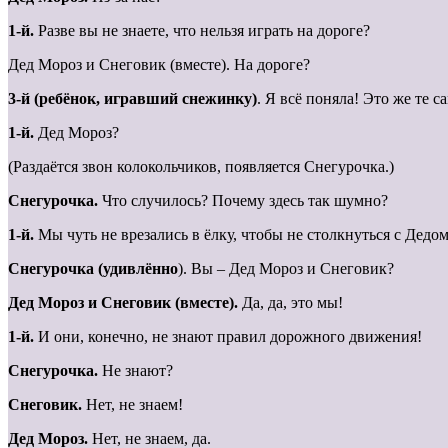
1-й.
Разве вы не знаете, что нельзя играть на дороге?
Дед Мороз и Снеговик (вместе). На дороге?
3-й (ребёнок, игравший снежинку)
. Я всё поняла! Это же те
1-й.
Дед Мороз?
(Раздаётся звон колокольчиков, появляется Снегурочка.)
Снегурочка.
Что случилось? Почему здесь так шумно?
1-й.
Мы чуть не врезались в ёлку, чтобы не столкнуться с Дед
Снегурочка (удивлённо
). Вы – Дед Мороз и Снеговик?
Дед Мороз и Снеговик (вместе).
Да, да, это мы!
1-й.
И они, конечно, не знают правил дорожного движения!
Снегурочка.
Не знают?
Снеговик.
Нет, не знаем!
Дед Мороз.
Нет, не знаем, да.