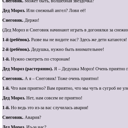
Снеговик.
Может быть, волшебная звёздочка?
Дед Мороз.
Или снежный ангел? Лови её!
Снеговик.
Держи!
(Дед Мороз и Снеговик начинают играть в догонялки за снежи
1-й (ребёнок).
Разве вы не видите нас? Здесь же дети катаются!
2-й (ребёнок).
Дедушка, нужно быть внимательнее!
1-й.
Нужно смотреть по сторонам!
Дед Мороз (растерянно).
Я – Дедушка Мороз! Очень приятно п
Снеговик.
А я – Снеговик! Тоже очень приятно!
1-й.
Что вам приятно? Вам приятно, что мы чуть в сугроб не ул
Дед Мороз.
Нет, нам совсем не приятно!
1-й.
Но ведь это из-за вас случилась авария!
Снеговик.
Авария?
Дед Мороз.
Из-за нас?