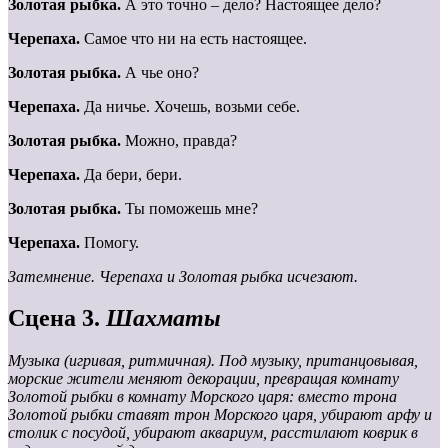
Золотая рыбка.
А это точно – дело? Настоящее дело?
Черепаха.
Самое что ни на есть настоящее.
Золотая рыбка.
А чье оно?
Черепаха.
Да ничье. Хочешь, возьми себе.
Золотая рыбка.
Можно, правда?
Черепаха.
Да бери, бери.
Золотая рыбка.
Ты поможешь мне?
Черепаха.
Помогу.
Затемнение. Черепаха и Золотая рыбка исчезают.
Сцена 3.
Шахматы
Музыка
(игривая,
ритмичная).
Под
музыку,
пританцовывая,
мор
ские
жители
меняют
декорации,
превращая
комнату
Золотой
рыбки
в комнату Морского царя: вместо трона
Золотой рыбки ставят трон Морского царя, убирают арфу и
столик с посудой, убирают аквариум, расстилают коврик в