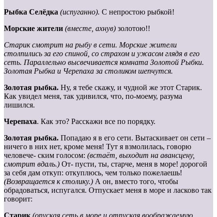
Рыбка Селёдка
(испуганно).
С непростою рыбкой!
Морские жители
(вместе, ахнув)
золотою!!
Старик
смотрит
на
рыбу
в
сети.
Морские
жители
столпились
за его спиной, со страхом и ужасом глядя в его
сеть. Параллельно высвечивается комната Золотой Рыбки.
Золотая Рыбка и Черепаха за столиком шепчутся.
Золотая
рыбка.
Ну, я тебе скажу, и чудной же этот Старик.
Как увидел меня, так удивился, что, по-моему, разума
лишился.
Черепаха
. Как это? Расскажи все по порядку.
Золотая рыбка.
Попадаю я в его сети. Вытаскивает он сети –
ничего в них нет, кроме меня! Тут я взмолилась, говорю
человече- ским голосом:
(встаёт, выходит на авансцену,
смотрит вдаль.)
От- пусти, ты, старче, меня в море! дорогой
за себя дам откуп: откуплюсь, чем только пожелаешь!
(Возвращается к столику.)
А он, вместо того, чтобы
обрадоваться, испугался. Отпускает меня в море и ласково так
говорит:
Старик
(опуская сеть в море и отпуская воображаемую