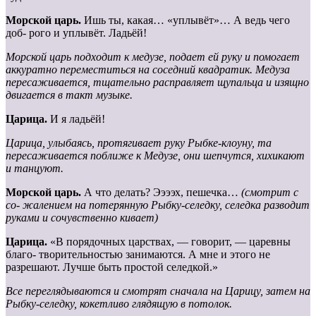
Морской
царь.
Ишь ты, какая… «уплывёт»… А ведь чего
доб- рого и уплывёт. Ладьёй!
Морской царь подходит к медузе, подает ей руку и помогает
аккуратно переместиться на соседний квадратик. Медуза
пересаживается, тщательно расправляет щупальца и изящно
двигается в такт музыке.
Царица.
И я ладьёй!
Царица,
улыбаясь,
протягивает руку Рыбке-клоуну, та
пересаживается поближе к Медузе, они шепчутся, хихикают
и танцуют.
Морской царь.
А что делать? Ээээх, пешечка…
(смотрит с
со-
жалением на потерянную Рыбку-селедку, селедка разводит
руками
и сочувственно кивает)
Царица.
«В порядочных царствах, — говорит, — царевны
благо- творительностью занимаются. А мне и этого не
разрешают. Лучше быть простой селедкой.»
Все переглядываются и смотрят сначала на Царицу, затем на
Рыбку-селедку, кокетливо глядящую в потолок.