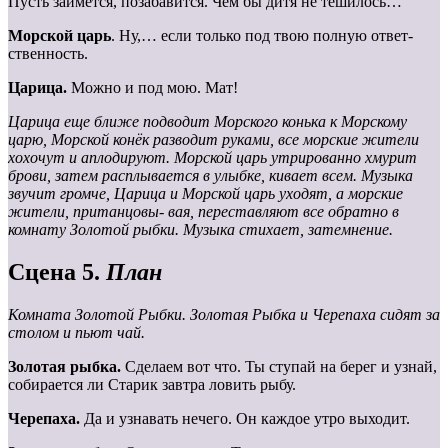
Пусть займется, позабавится. Чем бы дитя не тешилось…
Морской царь
. Ну,… если только под твою полную ответ-
ственность.
Царица.
Можно и под мою. Мат!
Царица еще ближе подводит Морского конька к Морскому
царю, Морской конёк разводит руками, все морские жители
хохочут и аплодируют. Морской царь утрированно хмурит
брови, затем расплывается в улыбке, кивает всем. Музыка
звучит громче, Царица и Морской царь уходят, а морские
жители, пританцовы- вая, переставляют все обратно в
комнату Золотой рыбки. Музыка стихает, затемнение.
Сцена 5.
План
Комната Золотой Рыбки. Золотая Рыбка и Черепаха сидят за
столом и пьют чай.
Золотая рыбка.
Сделаем вот что. Ты ступай на берег и узнай,
собирается ли Старик завтра ловить рыбу.
Черепаха.
Да и узнавать нечего. Он каждое утро выходит.