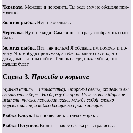
Черепаха.
Можешь и не ходить. Ты ведь ему не обещала при-
ходить?
Золотая рыбка.
Нет, не обещала.
Черепаха.
Ну и не ходи. Сам виноват, сразу соображать надо
было.
Золотая рыбка.
Нет, так нельзя! Я обещала им помочь, и по-
могу. Что-нибудь придумаю, а тебе большое спасибо, что
догадалась за ним пойти. Теперь следи, пожалуйста, что
дальше будет.
Сцена 3.
Просьба о корыте
Музыка (стиль — неоклассика). «Морской свет», отдельно вы-
свечивается берег. На берегу Старик. Появляются Морские
жи
тели, также переговариваясь между собой, словно
морские волны, и наблюдающие за происходящим.
Рыбка Клоун.
Вот пошел он к синему морю…
Рыбка Петушок.
Видит — море слегка разыгралось…