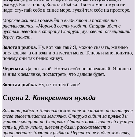
рыбку)
.
Бог с тобою, Золотая Рыбка! Твоего мне откупа не
надо; сту- пай себе в синее море, гуляй там себе на просторе.
Морские жители облегчённо выдыхают и постепенно
расплываются. «Морской свет» уходит. Старик идет с
пустым неводом в сторону Старухи, луч света, освещавший
берег, гаснет.
Золотая
рыбка.
Ну, вот как так? Я, можно сказать, жизнью
рис- ковала, а он взял и отпустил меня. Теперь и мне понятно,
почему они так бедно живут.
Черепаха.
Да, он такой. Но ты особо не переживай. Я пошла
за ним к землянке, посмотреть, что дальше будет.
Золотая рыбка.
Ну, и что там было?
Сцена 2.
Конкретная нужда
Золотая рыбка и Черепаха в комнате за столом, на авансцене
слева высвечивается землянка. Старуха сидит за прялкой и
устало смотрит на Старика. Старик показывает ей пустую
сеть и, удив- ленно, шевеля губами, рассказывает о
происшедшем. Золотая рыбка и Черепаха не видят землянку,