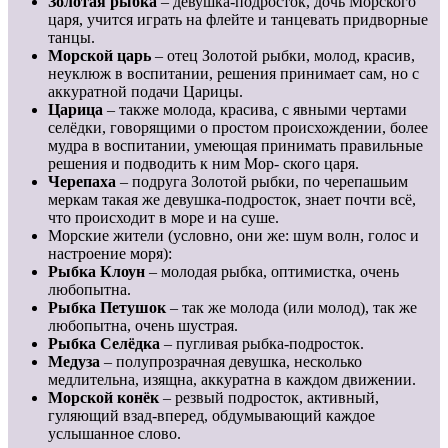
Золотая рыбка
– девушка-подросток, дочь Морского
царя, учится играть на флейте и танцевать придворные
танцы.
Морской царь
– отец Золотой рыбки, молод, красив,
неуклюж в воспитании, решения принимает сам, но с
аккуратной подачи Царицы.
Царица
– также молода, красива, с явными чертами
селёдки, говорящими о простом происхождении, более
мудра в воспитании, умеющая принимать правильные
решения и подводить к ним Мор- ского царя.
Черепаха
– подруга Золотой рыбки, по черепашьим
меркам такая же девушка-подросток, знает почти всё,
что происходит в море и на суше.
Морские жители (условно, они же: шум волн, голос и
настроение моря):
Рыбка
Клоун
– молодая рыбка, оптимистка, очень
любопытна.
Рыбка Петушок
– так же молода (или молод), так же
любопытна, очень шустрая.
Рыбка Селёдка
– пугливая рыбка-подросток.
Медуза
– полупрозрачная девушка, несколько
медлительна, изящна, аккуратна в каждом движении.
Морской конёк
– резвый подросток, активный,
гуляющий взад-вперед, обдумывающий каждое
услышанное слово.