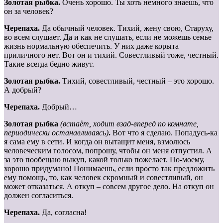
Золотая рыбка.
Очень хорошо. Ты хоть немного знаешь, что
он за человек?
Черепаха.
Да обычный человек. Тихий, жену свою, Старуху,
во всем слушает. Да и как не слушать, если не можешь семье
жизнь нормальную обеспечить. У них даже корыта
приличного нет. Вот он и тихий. Совестливый тоже, честный.
Такие всегда бедно живут.
Золотая рыбка.
Тихий, совестливый, честный – это хорошо.
А добрый?
Черепаха.
Добрый…
Золотая
рыбка
(встаёт,
ходит
взад-вперед
по
комнате,
перио
дически
останавливаясь)
.
Вот что я сделаю. Попадусь-ка
я сама ему в сети. И когда он вытащит меня, взмолюсь
человеческим голосом, попрошу, чтобы он меня отпустил. А
за это пообещаю выкуп, какой только пожелает. По-моему,
хорошо придумано! Понимаешь, если просто так предложить
ему помощь, то, как человек скромный и совестливый, он
может отказаться. А откуп – совсем другое дело. На откуп он
должен согласиться.
Черепаха.
Да, согласна!