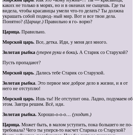
каких не только в морях, но и в океанах не сыщешь. Где ты
видела, чтобы красавицы умели что-то делать? Ты должна
украшать собой подвод- ный мир. Вот и все твои дела.
Понятно?
(Царице.)
Правильно я го- ворю?
Царица.
Правильно.
Морской царь
. Все, детка. Иди, у меня дел много.
Золотая рыбка
(уперев руки в боки)
.
А Старик со Старухой?
Пусть пропадают?
Морской царь
. Дались тебе Старик со Старухой.
Золотая рыбка
. Это первое мое доброе дело в жизни, и я от
него не отступлю!
Морской царь
. Ишь ты! Не отступит она. Ладно, подумаем об
этом. Завтра решим. Всё, иди.
Золотая рыбка.
Хорошо-о-о-о…
(уходит.)
Царица.
Может быть, в малом уступить, пока большего не по-
требовала? Чего ты уперся-то насчет Старика со Старухой?