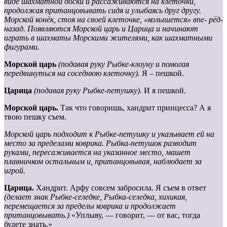
виде шахматной доски и рассаживаются на клеточки,
продолжая пританцовывать сидя и улыбаясь друг другу.
Морской конёк, стоя на своей клеточке, «колышется» впе- рёд-
назад. Появляются Морской царь и Царица и начинают
играть в шахматы Морскими жителями, как шахматными
фигурами.
Морской царь
(подавая руку Рыбке-клоуну и помогая
передвинуться на соседнюю клеточку).
Я – пешкой.
Царица
(подавая руку Рыбке-петушку).
И я пешкой.
Морской царь.
Так что говоришь, хандрит принцесса? А я
твою пешку съем.
Морской царь подходит к Рыбке-петушку и указывает ей на
место за пределами коврика. Рыбка-петушок разводит
руками, пересаживается на указанное место, машет
плавничком остальным и, пританцовывая, наблюдает за
игрой.
Царица.
Хандрит. Арфу совсем забросила. Я съем в ответ
(де
лает
знак
Рыбке-селедке,
Рыбка-селедка,
хихикая,
перемещается
за
пределы
коврика
и
продолжает
пританцовывать.)
«Уплыву, — говорит, — от вас, тогда
будете знать.»