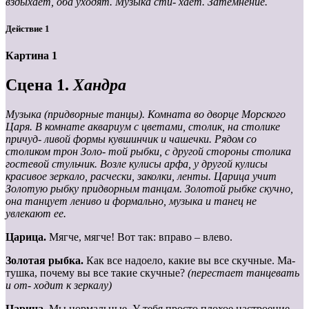
вздыхает, оба уходят. Музыка сти- хает. Затемнение.
Действие 1
Картина 1
Сцена 1.
Хандра
Музыка (придворные танцы). Комната во дворце Морского
Царя. В комнате аквариум с цветами, столик, на столике
причуд- ливой формы кувшинчик и чашечки. Рядом со
столиком трон Золо- той рыбки, с другой стороны столика
гостевой стульчик. Возле кулисы арфа, у другой кулисы
красивое зеркало, расчески, заколки, ленты. Царица учит
Золотую рыбку придворным танцам. Золотой рыбке скучно,
она танцует лениво и формально, музыка и танец не
увлекают ее.
Царица.
Мягче, мягче! Вот так: вправо – влево.
Золотая рыбка.
Как все надоело, какие вы все скучные. Ма-
тушка, почему вы все такие скучные?
(перестает танцевать
и от- ходит к зеркалу)
Царица.
Мы нормальные. У тебя просто плохое настроение.