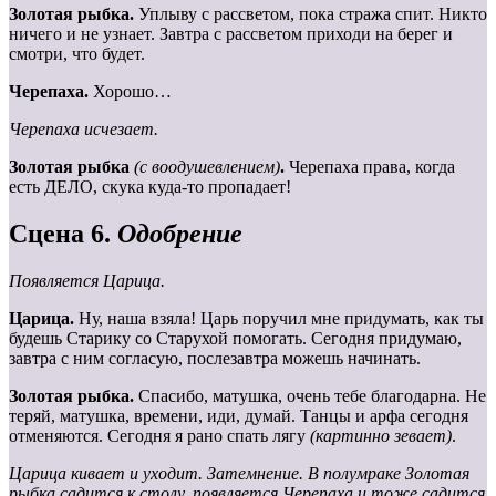
Золотая рыбка.
Уплыву с рассветом, пока стража спит. Никто
ничего и не узнает. Завтра с рассветом приходи на берег и
смотри, что будет.
Черепаха.
Хорошо…
Черепаха исчезает.
Золотая
рыбка
(с
воодушевлением)
.
Черепаха права, когда
есть ДЕЛО, скука куда-то пропадает!
Сцена 6.
Одобрение
Появляется Царица.
Царица.
Ну, наша взяла! Царь поручил мне придумать, как ты
будешь Старику со Старухой помогать. Сегодня придумаю,
завтра с ним согласую, послезавтра можешь начинать.
Золотая рыбка.
Спасибо, матушка, очень тебе благодарна. Не
теряй, матушка, времени, иди, думай. Танцы и арфа сегодня
отменяются. Сегодня я рано спать лягу
(картинно зевает)
.
Царица кивает и уходит. Затемнение. В полумраке Золотая
рыбка садится к столу, появляется Черепаха и тоже садится