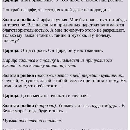
Поиграй на арфе, ты сегодня к ней даже не подходила.
Золотая рыбка.
И арфа скучная. Мне бы поделать что-нибудь
интересное. Все царевны в приличных царствах занимаются
благотворительностью. А мне почему-то этого не разрешают.
Только му- зыка и танцы, танцы и музыка. Ну, почему,
почему?
Царица.
Отца спроси. Он Царь, он у нас главный.
Царица
садится
к
столику
и
наливает
из причудливого
кувшин- чика в чашку напиток, пьёт.
Золотая рыбка
(подсаживается к ней, теребит кувшинчик).
Слушай, матушка, давай с тобой вместе пристанем к нему. Ну,
помоги мне, что тебе стоит…
Царица.
Да он меня не очень-то и слушает.
Золотая рыбка
(капризно).
Уплыву я от вас, куда-нибудь… В
Белое море! тогда будете знать…
Музыка постепенно стихает.