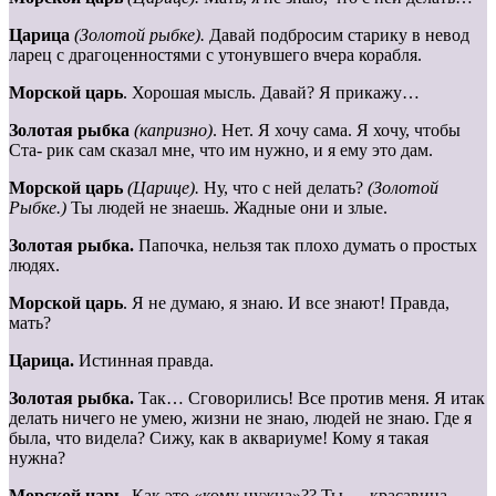
Царица
(Золотой рыбке).
Давай подбросим старику в невод
ларец с драгоценностями с утонувшего вчера корабля.
Морской царь
. Хорошая мысль. Давай? Я прикажу…
Золотая
рыбка
(капризно)
. Нет. Я хочу сама. Я хочу, чтобы
Ста- рик сам сказал мне, что им нужно, и я ему это дам.
Морской царь
(Царице).
Ну, что с ней делать?
(Золотой
Рыбке.)
Ты людей не знаешь. Жадные они и злые.
Золотая рыбка.
Папочка, нельзя так плохо думать о простых
людях.
Морской
царь
. Я не думаю, я знаю. И все знают! Правда,
мать?
Царица.
Истинная правда.
Золотая рыбка.
Так… Сговорились! Все против меня. Я итак
делать ничего не умею, жизни не знаю, людей не знаю. Где я
была, что видела? Сижу, как в аквариуме! Кому я такая
нужна?
Морской царь
. Как это «кому нужна»?? Ты — красавица,