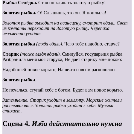
Рыбка Селёдка.
Стал он кликать золотую рыбку!
Золотая рыбка.
О! Слышишь, это он. Я поплыла!
Золотая
рыбка
выходит
на
авансцену,
смотрит
вдаль.
Свет
из комнаты переходит на Золотую рыбку. Черепаха
незаметно уходит.
Золотая рыбка
(глядя вдаль)
. Чего тебе надобно, старче?
Старик
(тоже глядя вдаль)
.
Смилуйся, государыня рыбка,
Разбранила меня моя старуха, Не дает старику мне покою:
Надобно ей новое корыто; Наше-то совсем раскололось.
Золотая рыбка
.
Не печалься, ступай себе с богом, Будет вам новое корыто.
Затемнение. Старик уходит в землянку. Морские жители
расплываются. Золотая рыбка уходит к себе. Музыка
стихает.
Сцена 4.
Изба действительно нужна