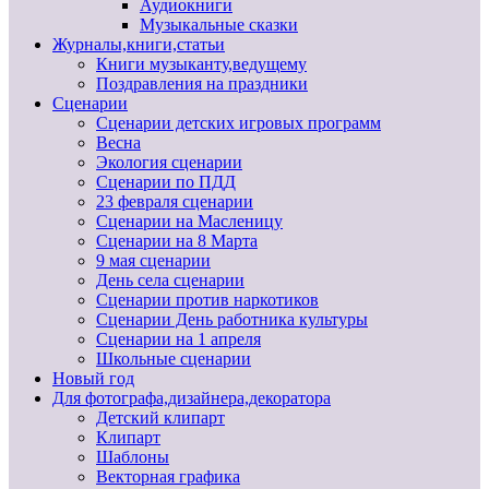
Аудиокниги
Музыкальные сказки
Журналы,книги,статьи
Книги музыканту,ведущему
Поздравления на праздники
Сценарии
Сценарии детских игровых программ
Весна
Экология сценарии
Сценарии по ПДД
23 февраля сценарии
Сценарии на Масленицу
Сценарии на 8 Марта
9 мая сценарии
День села сценарии
Сценарии против наркотиков
Сценарии День работника культуры
Сценарии на 1 апреля
Школьные сценарии
Новый год
Для фотографа,дизайнера,декоратора
Детский клипарт
Клипарт
Шаблоны
Векторная графика