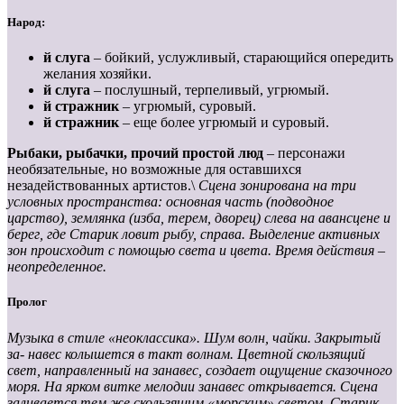
Народ:
й слуга
– бойкий, услужливый, старающийся опередить
желания хозяйки.
й слуга
– послушный, терпеливый, угрюмый.
й стражник
– угрюмый, суровый.
й стражник
– еще более угрюмый и суровый.
Рыбаки,
рыбачки,
прочий
простой
люд
– персонажи
необязательные, но возможные для оставшихся
незадействованных артистов.\
Сцена зонирована на три
условных пространства: основная часть (подводное
царство), землянка (изба, терем, дворец) слева на авансцене и
берег, где Старик ловит рыбу, справа. Выделение активных
зон происходит с помощью света и цвета. Время дей
ствия –
неопределенное.
Пролог
Музыка
в
стиле
«неоклассика».
Шум
волн,
чайки.
Закрытый
за-
навес
колышется
в
такт
волнам.
Цветной
скользящий
свет,
направ
ленный на занавес, создает ощущение сказочного
моря. На ярком витке мелодии занавес открывается. Сцена
заливается тем же скользящим «морским» светом. Старик