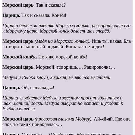
Морской царь.
Так и сказала?
Царица.
Так и сказала. Конём!
Царица берет за плечики Морского конька, разворачивает его
к Морскому царю, Морской конёк делает шаг вперёд.
Морской
царь
(глядя
на
Морского
конька)
.
Ишь ты, какая. Бла-
готворительность ей подавай. Конь так не ходит!
Морской конёк.
Но я же морской конёк!
Морской царь.
Морской, говоришь…. Ракировочка…
Медуза и Рыбка-клоун, хихикая, меняются местами.
Царица.
Ой, ваша ладья!
Царица улыбается Медузе и жестом просит удалиться с
шах- матной доски. Медуза аккуратно встаёт и уходит к
Рыбке-се- лёдке.
Морской царь
(провожая глазами Медузу)
. Ай-яй-яй. Где она
слов-то таких понабралась…
Царица
. Молодёжь…
(Придвигает Морского конька еще