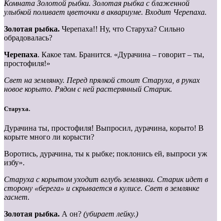
Комната
Золотой
рыбки.
Золотая
рыбка
с
блаженной
улыбкой
поливает цветочки в аквариуме. Входит Черепаха.
Золотая рыбка.
Черепаха!! Ну, что Старуха? Сильно
обрадовалась?
Черепаха
. Какое там. Бранится. «Дурачина – говорит – ты,
простофиля!»
Свет
на
землянку.
Перед
прялкой
стоит
Старуха,
в
руках
новое
корыто. Рядом с ней растерянный Старик.
Старуха.
Дурачина ты, простофиля! Выпросил, дурачина, корыто! В
корыте много ли корысти?
Воротись, дурачина, ты к рыбке; поклонись ей, выпроси уж
избу».
Старуха с корытом уходит вглубь землянки. Старик идет в
сторону «берега» и скрывается в кулисе. Свет в землянке
гаснет.
Золотая рыбка.
А он?
(убирает лейку.)