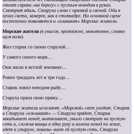
стоит справа «на берегу» с пустым неводом в руках.
Смотрит вдаль. Старуха слева с прялкой и свечой. Оба в
лучах света, замерев, как в стопкадре. На основной сцене
постепенно появляются и «плавают» Морские жители.
Морские жители
(в унисон, протяжно, монотонно, словно
шум волн)
.
Жил старик со своею старухой…
У самого синего моря…
Они жили в ветхой землянке…
Ровно тридцать лет и три года…
Старик ловил неводом рыбу…
Старуха пряла свою пряжу…
Морские жители исчезают. «Морской» свет уходит. Старик
и Старуха «оживают» — Старуха прядет, Старик
закидывает
невод, вытягивает, уныло смотрит на пустую
сеть и, сложив концы в одну руку и волоча невод по земле,
идет к старухе, показы- вает ей пустую сеть. Старуха