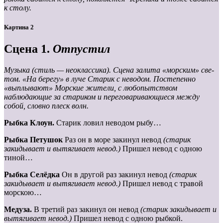
к столу.
Картина 2
Сцена 1.
Отпустил
Музыка (стиль — неоклассика). Сцена залита «морским» све-
том. «На берегу» в луче Старик с неводом. Постепенно
«выплывают» Морские жители, с любопытством
наблюдающие за стариком и переговаривающиеся между
собой, словно плеск волн.
Рыбка Клоун.
Старик ловил неводом рыбу…
Рыбка Петушок
Раз он в море закинул невод
(старик
закидывает и вытягивает невод.)
Пришел невод с одною
тиной…
Рыбка Селёдка
Он в другой раз закинул невод
(старик
закидывает и вытягивает невод.)
Пришел невод с травой
морскою…
Медуза.
В третий раз закинул он невод
(старик закидывает и
вытягивает невод.)
Пришел невод с одною рыбкой.