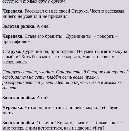
беседуют только друг с другом.
Черепаха.
Рассказал он все своей Старухе. Честно рассказал,
ничего не убавил и не прибавил.
Золотая рыбка.
А она?
Черепаха.
Стала его бранить: «Дурачина ты, – говорит, –
простофиля!»
Старуха.
Дурачина ты, простофиля! Не умел ты взять выкупа
с рыбки! Хоть бы взял ты с нее корыто, Наше-то совсем
раскололось
Старуха встаёт, уходит. Ошарашенный Старик смотрит ей
вслед, затем на сеть, кладёт сеть возле прялки,
разворачивается и уныло идёт «на берег». Свет в землянке
гаснет.
Золотая рыбка.
А он?
Черепаха.
Что ж он, известно… пошел к морю. Тебя будет
звать.
Золотая
рыбка
. Отлично! Корыто, значит… Только как же
мне теперь с ним встретиться, как из дворца уйти?