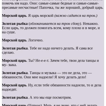
помочь им надо. Они: самые-самые бедные и самые-самые-
пресамые несчастные! Папочка, ты же хороший, добрый царь.
Морской царь
. Я царь морской
(важно садится на трон.)
Золотая рыбка
(
облокачивается на трон сбоку).
Неважно.
Если царь, то должен помогать всем, кому плохо и в море, и
на суше.
Морской царь
. Логично.
Золотая
рыбка
. Тебе не надо ничего делать. Я сама все
сделаю.
Морской
царь
. Ты? Не-е-е-т. Зачем тебе, твои дела танцы и
му- зыка.
Золотая рыбка
. Танцы и музыка — это не дела, это —
обязанности. Они мне надоели! Я хочу делать дело!
Морской царь
. Ну, если тебе обязанности надоели, то и дела
надоедят.
Золотая рыбка
. А это мы еще посмотрим.
Морской царь
(Царице).
Мать, я не знаю, что с ней делать…