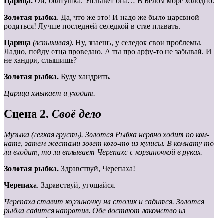
Царица.
Ой, болтушка. Уплывёт она… В Белом море холодно.
Золотая рыбка
. Да, что же это! И надо же было царевной
родиться! Лучше последней селедкой в стае плавать.
Царица
(вспыхивая)
.
Ну, знаешь, у селедок свои проблемы.
Ладно, пойду отца проведаю. А ты про арфу-то не забывай. И
не хандри, слышишь?
Золотая рыбка.
Буду хандрить.
Царица хмыкает и уходит.
Сцена 2.
Своё дело
Музыка (легкая грусть). Золотая Рыбка нервно ходит по ком-
нате, затем жестами зовет кого-то из кулисы. В комнату то
ли входит, то ли вплывает Черепаха с корзиночкой в руках.
Золотая рыбка.
Здравствуй, Черепаха!
Черепаха
. Здравствуй, угощайся.
Черепаха
ставит
корзиночку
на
столик
и
садится.
Золотая
рыбка
садится напротив. Обе достают лакомство из