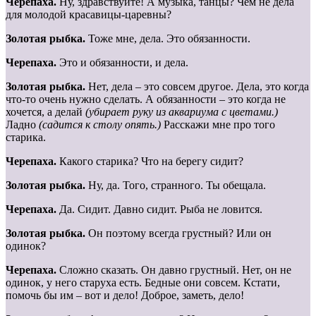
Черепаха.
Ну, здравствуйте! А музыка, танцы? Чем не дела
для молодой красавицы-царевны?
Золотая рыбка.
Тоже мне, дела. Это обязанности.
Черепаха.
Это и обязанности, и дела.
Золотая рыбка.
Нет, дела – это совсем другое. Дела, это когда
что-то очень нужно сделать. А обязанности – это когда не
хочется, а делай
(убирает руку из аквариума с цветами.)
Ладно
(садится к столу опять.)
Расскажи мне про того
старика.
Черепаха.
Какого старика? Что на берегу сидит?
Золотая рыбка.
Ну, да. Того, странного. Ты обещала.
Черепаха.
Да. Сидит. Давно сидит. Рыба не ловится.
Золотая рыбка.
Он поэтому всегда грустный? Или он
одинок?
Черепаха.
Сложно сказать. Он давно грустный. Нет, он не
одинок, у него старуха есть. Бедные они совсем. Кстати,
помочь бы им – вот и дело! Доброе, заметь, дело!