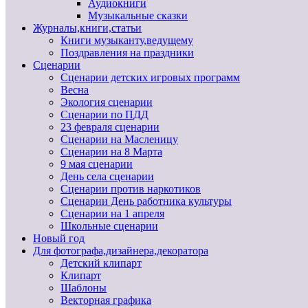
Аудиокниги
Музыкальные сказки
Журналы,книги,статьи
Книги музыканту,ведущему
Поздравления на праздники
Сценарии
Сценарии детских игровых программ
Весна
Экология сценарии
Сценарии по ПДД
23 февраля сценарии
Сценарии на Масленицу
Сценарии на 8 Марта
9 мая сценарии
День села сценарии
Сценарии против наркотиков
Сценарии День работника культуры
Сценарии на 1 апреля
Школьные сценарии
Новый год
Для фотографа,дизайнера,декоратора
Детский клипарт
Клипарт
Шаблоны
Векторная графика