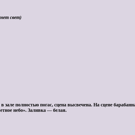
снет свет)
т в зале полностью погас, сцена высвечена. На сцене бараб
етное небо». Заливка — белая.