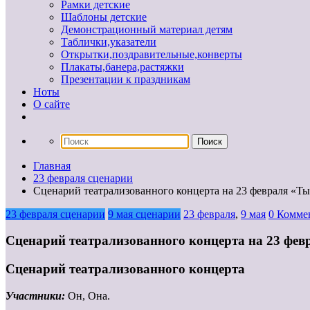
Рамки детские
Шаблоны детские
Демонстрационный материал детям
Таблички,указатели
Открытки,поздравительные,конверты
Плакаты,банера,растяжки
Презентации к праздникам
Ноты
О сайте
Главная
23 февраля сценарии
Сценарий театрализованного концерта на 23 февраля «
23 февраля сценарии
9 мая сценарии
23 февраля
,
9 мая
0 Комме
Сценарий театрализованного концерта на 23 фе
Сценарий театрализованного концерта
Участники:
Он, Она.