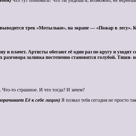
венок)
Что тут понимать? Что ты уйдёшь и, возможно, не вернёшь
 выводится трек «Мотыльки», на экране — «Пожар в лесу». Ко
ну и плачет. Артисты обегают её один раз по кругу и уходят 
их разговора заливка постепенно становится голубой. Тиши- н
 Что-то страшное. И что тогда? И зачем?
зворачивает
Её к себе лицом)
Я позвал тебя сегодня не просто так