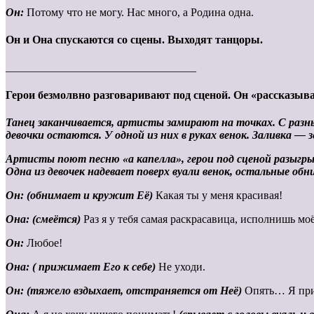
Он:
Потому что не могу. Нас много, а Родина одна.
Он и Она спускаются со сцены. Выходят танцоры.
__________________________________
Герои безмолвно разговаривают под сценой. Он «рассказыва
Танец заканчивается, артисты замирают на точках. С раз
девочки остаются. У одной из них в руках венок.
Заливка — з
Артисты поют песню «а капелла», герои под сценой разыг
Одна из девочек надевает поверх вуали венок, остальные об
Он: (обнимает и кружит Её)
Какая ты у меня красивая!
Она: (смеётся)
Раз я у тебя самая раскрасавица, исполнишь мо
Он:
Любое!
Она: ( прижимает Его к себе)
Не уходи.
Он: (тяжело вздыхает, отстраняется от Неё)
Опять… Я прин