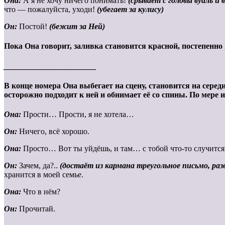
Она:
А я не хочу ничего понимать!
(срывает с головы вуаль и 
что — пожалуйста, уходи!
(убегает за
кулису)
Он:
Постой!
(бежит за Ней)
Пока Она говорит, заливка становится красной, постепенно
_______________________
В конце номера Она выбегает на сцену, становится на середи
осторожно подходит к ней и обнимает её со спины. По мере 
Она:
Прости… Прости, я не хотела…
Он:
Ничего, всё хорошо.
Она:
Просто… Вот ты уйдёшь, и там… с тобой что-то случится.
Он:
Зачем, да?..
(достаёт из кармана треугольное письмо, ра
хранится в моей семье.
Она:
Что в нём?
Он:
Прочитай.