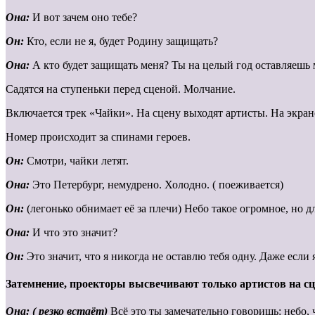
Она:
И вот зачем оно тебе?
Он:
Кто, если не я, будет Родину защищать?
Она:
А кто будет защищать меня? Ты на целый год оставляешь 
Садятся на ступеньки перед сценой. Молчание.
Включается трек «Чайки». На сцену выходят артисты. На экра
Номер происходит за спинами героев.
Он:
Смотри, чайки летят.
Она:
Это Петербург, немудрено. Холодно. ( поеживается)
Он:
(легонько обнимает её за плечи) Небо такое огромное, но д
Она:
И что это значит?
Он:
Это значит, что я никогда не оставлю тебя одну. Даже если
Затемнение, проекторы высвечивают только артистов на сц
Она: ( резко встаёт)
Всё это ты замечательно говоришь: небо,