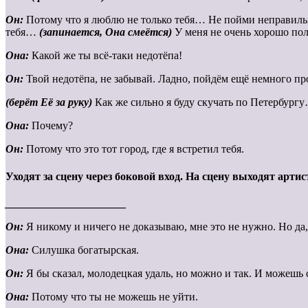
Он:
Потому что я люблю не только тебя… Не пойми неправил
тебя…
(запинается, Она смеётся)
У меня не очень хорошо пол
Она:
Какой же ты всё-таки недотёпа!
Он:
Твой недотёпа, не забывай. Ладно, пойдём ещё немного пр
(берёт Её за руку)
Как же сильно я буду скучать по Петербург
Она:
Почему?
Он:
Потому что это тот город, где я встретил тебя.
Уходят за сцену через боковой вход. На сцену выходят артис
______________________
Он:
Я никому и ничего не доказываю, мне это не нужно. Но да, 
Она:
Силушка богатырская.
Он:
Я бы сказал, молодецкая удаль, но можно и так. И можешь 
Она:
Потому что ты не можешь не уйти.