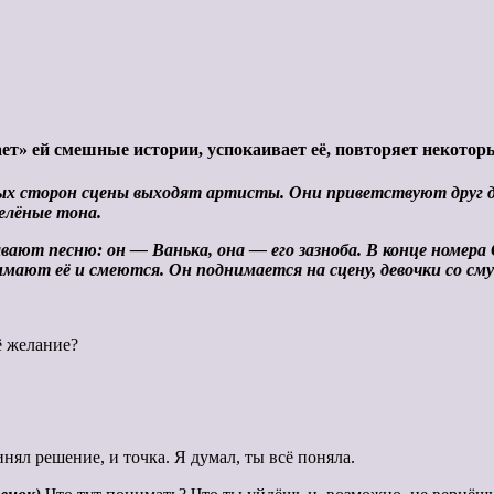
ет» ей смешные истории, успокаивает её, повторяет некотор
ных сторон сцены выходят артисты. Они приветствуют друг 
елёные тона.
рывают песню:
он — Ванька, она — его зазноба. В конце номера
нимают её и смеются. Он поднимается на сцену, девоч
ки со см
ё желание?
ял решение, и точка. Я думал, ты всё поняла.