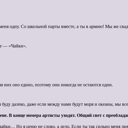
меня одну. Со школьной парты вместе, а ты в армию! Мы же сва
не — «Чайки».
ля них оно едино, поэтому они никогда не остаются одни.
 я буду далеко, даже если между нами будут моря и океаны, мы вс
ене. В конце номера артисты уходят. Общий свет с преобла
 чайки… Но я ценю не слово, а дело. Если ты так сильно меня л