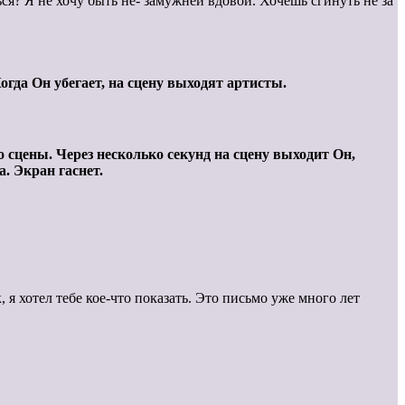
ся? Я не хочу быть не- замужней вдовой. Хочешь сгинуть не за
гда Он убегает, на сцену выходят артисты.
со сцены. Через несколько секунд на сцену выходит Он,
а. Экран гаснет.
, я хотел тебе кое-что показать. Это письмо уже много лет