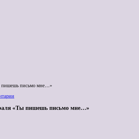
Ты пишешь письмо мне…»
нтарии
враля «Ты пишешь письмо мне…»