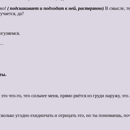
ьно!
( подскакивает и подходит к ней, растерянно)
В смысле, те
учается, да?
огуляемся.
у…
ты.
это что-то, что сильнее меня, прямо рвётся из груди наружу, эт
сколько угодно ехидничать и отрицать это, но ты понимаешь, поч