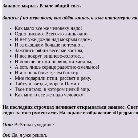
Занавес закрыт. В зале общий свет.
Запись: ( по мере того, как идёт запись, в зале планомерно га
Как мало все же человеку надо!
Одно письмо. Всего-то лишь одно.
И нет уже дождя над мокрым садом,
И за окошком больше не темно…
Зажглись рябин веселые костры,
И все вокруг вишнево-золотое…
И больше нет ни нервов, ни хандры,
А есть лишь сердце радостно-хмельное!
И я теперь богаче, чем банкир.
Мне подарили птиц, рассвет и реку,
Тайгу и звезды, море и Памир.
Твое письмо, в котором целый мир.
Как много все же надо человеку!
На последних строчках начинает открываться занавес. Све
сидят за инструментами. На экране изображение «Предрассв
Она:
Всё-таки уходишь?
Он:
Да, я уже решил.