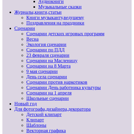
Аудиокниги
Музыкальные сказки
Журналы,книги,статьи
Книги музыканту,ведущему
Поздравления на праздники
Сценарии
Сценарии детских игровых программ
Весна
Экология сценарии
Сценарии по ПДД
23 февраля сценарии
Сценарии на Масленицу
Сценарии на 8 Марта
9 мая сценарии
День села сценарии
Сценарии против наркотиков
Сценарии День работника культуры
Сценарии на 1 апреля
Школьные сценарии
Новый год
Для фотографа,дизайнера,декоратора
Детский клипарт
Клипарт
Шаблоны
Векторная графика