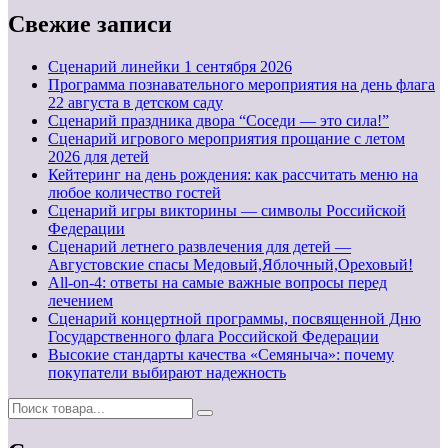
Свежие записи
Cценарий линейки 1 сентября 2026
Программа познавательного мероприятия на день флага
22 августа в детском саду
Сценарий праздника двора “Соседи — это сила!”
Сценарий игрового мероприятия прощание с летом
2026 для детей
Кейтеринг на день рождения: как рассчитать меню на
любое количество гостей
Сценарий игры викторины — символы Российской
Федерации
Сценарий летнего развлечения для детей —
Августовские спасы Медовый,Яблочный,Ореховый!
All-on-4: ответы на самые важные вопросы перед
лечением
Сценарий концертной программы, посвященной Дню
Государственного флага Российской Федерации
Высокие стандарты качества «Семяныча»: почему
покупатели выбирают надежность