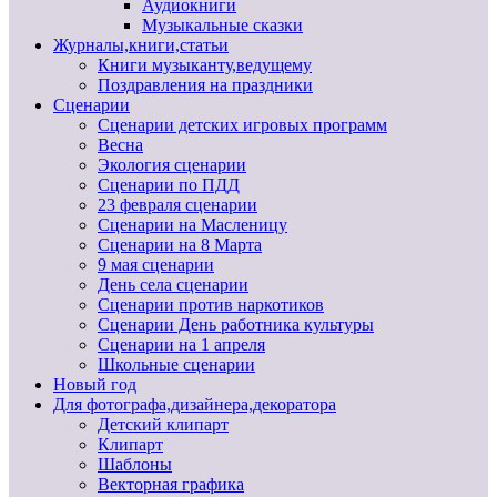
Аудиокниги
Музыкальные сказки
Журналы,книги,статьи
Книги музыканту,ведущему
Поздравления на праздники
Сценарии
Сценарии детских игровых программ
Весна
Экология сценарии
Сценарии по ПДД
23 февраля сценарии
Сценарии на Масленицу
Сценарии на 8 Марта
9 мая сценарии
День села сценарии
Сценарии против наркотиков
Сценарии День работника культуры
Сценарии на 1 апреля
Школьные сценарии
Новый год
Для фотографа,дизайнера,декоратора
Детский клипарт
Клипарт
Шаблоны
Векторная графика