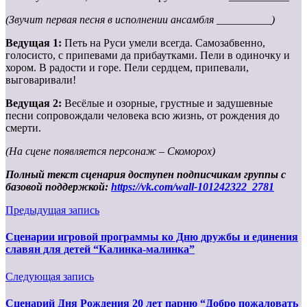
(Звучит первая песня в исполнении ансамбля __________)
Ведущая 1:
Петь на Руси умели всегда. Самозабвенно,
голосисто, с припевами да прибаутками. Пели в одиночку и
хором. В радости и горе. Пели сердцем, припевали,
выговаривали!
Ведущая 2:
Весёлые и озорные, грустные и задушевные
песни сопровождали человека всю жизнь, от рождения до
смерти.
(На сцене появляется персонаж – Скоморох)
Полный текст сценария доступен подписчикам группы с
базовой поддержкой:
https://vk.com/wall-101242322_2781
Предыдущая запись
Сценарии игровой программы ко Дню дружбы и единения
славян для детей “Калинка-малинка”
Следующая запись
Сценарий Дня Рождения 20 лет парню “Добро пожаловать