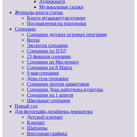
Аудиокниги
Музыкальные сказки
Журналы,книги,статьи
Книги музыканту,ведущему
Поздравления на праздники
Сценарии
Сценарии детских игровых программ
Весна
Экология сценарии
Сценарии по ПДД
23 февраля сценарии
Сценарии на Масленицу
Сценарии на 8 Марта
9 мая сценарии
День села сценарии
Сценарии против наркотиков
Сценарии День работника культуры
Сценарии на 1 апреля
Школьные сценарии
Новый год
Для фотографа,дизайнера,декоратора
Детский клипарт
Клипарт
Шаблоны
Векторная графика