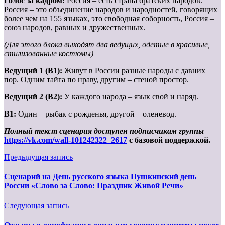
Голос за кадром:
Россия – есть страна братских народов.
Россия – это объединение народов и народностей, говорящих
более чем на 155 языках, это свободная соборность, Россия –
союз народов, равных и дружественных.
(Для этого блока выходят два ведущих, одетые в красивые,
стилизованные костюмы)
Ведущий 1 (В1):
Живут в России разные народы с давних
пор. Одним тайга по нраву, другим – стеной простор.
Ведущий 2 (В2):
У каждого народа – язык свой и наряд.
В1:
Один – рыбак с рожденья, другой – оленевод.
Полный текст сценария доступен подписчикам группы
https://vk.com/wall-101242322_2617
с базовой поддержкой.
Предыдущая запись
Сценарий на День русского языка Пушкинский день
России «Слово за Слово: Праздник Живой Речи»
Следующая запись