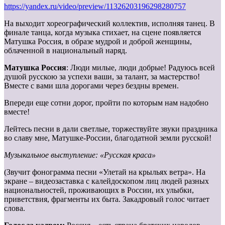
https://yandex.ru/video/preview/11326203196298280757
На выходит хореографический коллектив, исполняя танец. В
финале танца, когда музыка стихает, на сцене появляется
Матушка Россия, в образе мудрой и доброй женщины,
облаченной в национальный наряд.
Матушка Россия
: Люди милые, люди добрые! Радуюсь всей
душой русскою за успехи ваши, за талант, за мастерство!
Вместе с вами шла дорогами через бездны времен.
Впереди еще сотни дорог, пройти по которым нам надобно
вместе!
Лейтесь песни в дали светлые, торжествуйте звуки праздника
во славу мне, Матушке-России, благодатной земли русской!
Музыкальное выступление: «Русская краса»
(Звучит фонограмма песни «Улетай на крыльях ветра». На
экране – видеозаставка с калейдоскопом лиц людей разных
национальностей, проживающих в России, их улыбки,
приветствия, фрагменты их быта. Закадровый голос читает
слова.