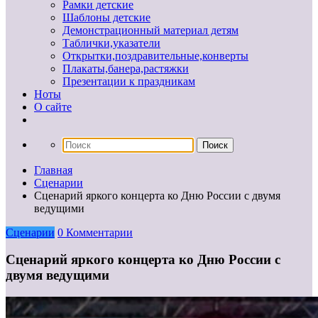
Рамки детские
Шаблоны детские
Демонстрационный материал детям
Таблички,указатели
Открытки,поздравительные,конверты
Плакаты,банера,растяжки
Презентации к праздникам
Ноты
О сайте
Главная
Сценарии
Сценарий яркого концерта ко Дню России с двумя
ведущими
Сценарии
0 Комментарии
Сценарий яркого концерта ко Дню России с
двумя ведущими