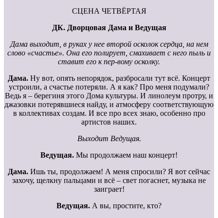
СЦЕНА ЧЕТВЁРТАЯ
ДК. Дворцовая Дама и Ведущая
Дама выходит, в руках у нее второй осколок сердца, на нем
слово «счастье». Она его полирует, смахивает с него пыль и
ставит его к пер-вому осколку.
Дама.
Ну вот, опять непорядок, разбросали тут всё. Концерт
устроили, а счастье потеряли. А я как? Про меня подумали?
Ведь я – берегиня этого Дома культуры. И линолеум протру, и
джазовки потерявшиеся найду, и атмосферу соответствующую
в коллективах создам. И все про всех знаю, особенно про
артистов наших.
Выходит Ведущая.
Ведущая.
Мы продолжаем наш концерт!
Дама.
Ишь ты, продолжаем! А меня спросили? Я вот сейчас
захочу, щелкну пальцами и всё – свет погаснет, музыка не
заиграет!
Ведущая.
А вы, простите, кто?