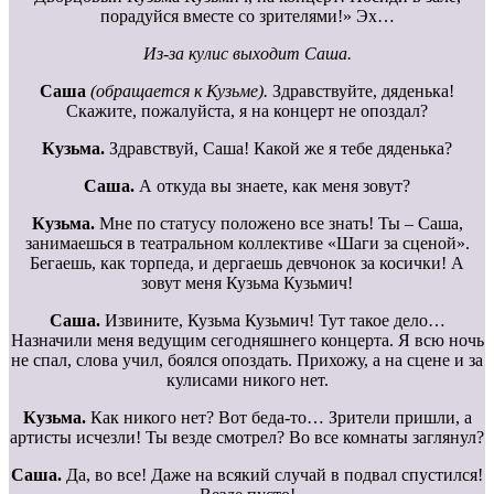
порадуйся вместе со зрителями!» Эх…
Из-за кулис выходит Саша.
Саша
(обращается к Кузьме).
Здравствуйте, дяденька!
Скажите, пожалуйста, я на концерт не опоздал?
Кузьма.
Здравствуй, Саша! Какой же я тебе дяденька?
Саша.
А откуда вы знаете, как меня зовут?
Кузьма.
Мне по статусу положено все знать! Ты – Саша,
занимаешься в театральном коллективе «Шаги за сценой».
Бегаешь, как торпеда, и дергаешь девчонок за косички! А
зовут меня Кузьма Кузьмич!
Саша.
Извините, Кузьма Кузьмич! Тут такое дело…
Назначили меня ведущим сегодняшнего концерта. Я всю ночь
не спал, слова учил, боялся опоздать. Прихожу, а на сцене и за
кулисами никого нет.
Кузьма.
Как никого нет? Вот беда-то… Зрители пришли, а
артисты исчезли! Ты везде смотрел? Во все комнаты заглянул?
Саша.
Да, во все! Даже на всякий случай в подвал спустился!