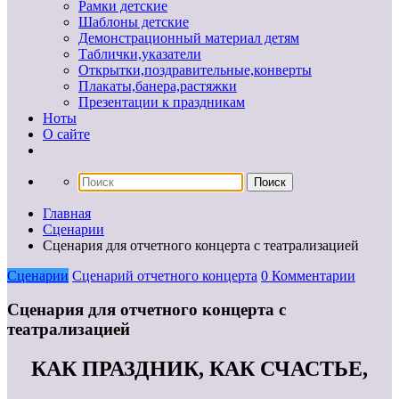
Рамки детские
Шаблоны детские
Демонстрационный материал детям
Таблички,указатели
Открытки,поздравительные,конверты
Плакаты,банера,растяжки
Презентации к праздникам
Ноты
О сайте
Главная
Сценарии
Сценария для отчетного концерта с театрализацией
Сценарии
Сценарий отчетного концерта
0 Комментарии
Сценария для отчетного концерта с
театрализацией
КАК ПРАЗДНИК, КАК СЧАСТЬЕ,