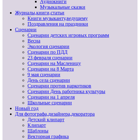
Аудиокниги
Музыкальные сказки
Журналы,книги,статьи
Книги музыканту,ведущему
Поздравления на праздники
Сценарии
Сценарии детских игровых программ
Весна
Экология сценарии
Сценарии по ПДД
23 февраля сценарии
Сценарии на Масленицу
Сценарии на 8 Марта
9 мая сценарии
День села сценарии
Сценарии против наркотиков
Сценарии День работника культуры
Сценарии на 1 апреля
Школьные сценарии
Новый год
Для фотографа,дизайнера,декоратора
Детский клипарт
Клипарт
Шаблоны
Векторная графика