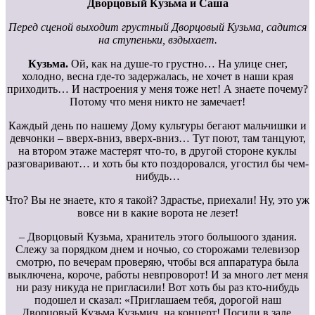
Дворцовый Кузьма и Саша
Перед сценой выходит грустный Дворцовый Кузьма, садится
на ступеньки, вздыхает.
Кузьма.
Ой, как на душе-то грустно… На улице снег,
холодно, весна где-то задержалась, не хочет в наши края
приходить… И настроения у меня тоже нет! А знаете почему?
Потому что меня никто не замечает!
Каждый день по нашему Дому культуры бегают мальчишки и
девчонки – вверх-вниз, вверх-вниз… Тут поют, там танцуют,
на втором этаже мастерят что-то, в другой стороне куклы
разговаривают… и хоть бы кто поздоровался, угостил бы чем-
нибудь…
Что? Вы не знаете, кто я такой? Здрастье, приехали! Ну, это уж
вовсе ни в какие ворота не лезет!
– Дворцовый Кузьма, хранитель этого большоого здания.
Слежу за порядком днем и ночью, со сторожами телевизор
смотрю, по вечерам проверяю, чтобы вся аппаратура была
выключена, короче, работы невпроворот! И за много лет меня
ни разу никуда не пригласили! Вот хоть бы раз кто-нибудь
подошел и сказал: «Приглашаем тебя, дорогой наш
Дворцовый Кузьма Кузьмич, на концерт! Посиди в зале,