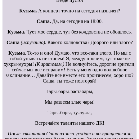
Везде пусто!
Кузьма.
А концерт точно на сегодня назначен?
Саша.
Да, на сегодня на 18:00.
Кузьма.
Чует мое сердце, тут без колдовства не обошлось.
Саша
(испуганно)
. Какого колдовства? Доброго или злого?
Кузьма.
То-то и оно! Думаю, что все-таки злого. Но мы с
тобой унывать не станем! Я, между прочим, тут тоже не
хухры-мухры!
(К зрителям.)
Не волнуйтесь, дорогие зрители,
сейчас мы все исправим! Есть у меня одно волшебное
заклинание… Давайте все вместе его произнесем, хоро-шо?
Саша, ты тоже повторяй!
Тары-бары-растабары,
Мы развеем злые чары!
Тары-бары, ту-лу-ла,
Встречайте таланты нашего ДК!
После заклинания Саша из зала уходит и возвращается за