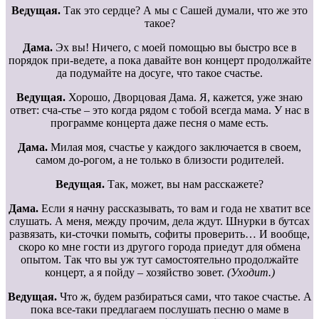
Ведущая.
Так это сердце? А мы с Сашей думали, что же это
такое?
Дама.
Эх вы! Ничего, с моей помощью вы быстро все в
порядок при-ведете, а пока давайте вон концерт продолжайте
да подумайте на досуге, что такое счастье.
Ведущая.
Хорошо, Дворцовая Дама. Я, кажется, уже знаю
ответ: сча-стье – это когда рядом с тобой всегда мама. У нас в
программе концерта даже песня о маме есть.
Дама.
Милая моя, счастье у каждого заключается в своем,
самом до-рогом, а не только в близости родителей.
Ведущая.
Так, может, вы нам расскажете?
Дама.
Если я начну рассказывать, то вам и года не хватит все
слушать. А меня, между прочим, дела ждут. Шнурки в бутсах
развязать, ки-сточки помыть, софиты проверить… И вообще,
скоро ко мне гости из другого города приедут для обмена
опытом. Так что вы уж тут самостоятельно продолжайте
концерт, а я пойду – хозяйство зовет.
(Уходит.)
Ведущая.
Что ж, будем разбираться сами, что такое счастье. А
пока все-таки предлагаем послушать песню о маме в