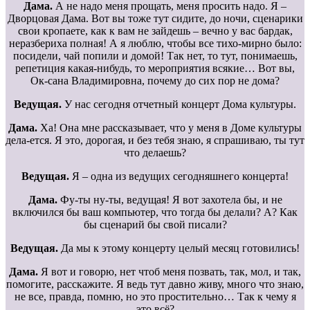
Дама.
А не надо меня прощать, меня просить надо. Я –
Дворцовая Дама. Вот вы тоже тут сидите, до ночи, сценарики
свои кропаете, как к вам не зайдешь – вечно у вас бардак,
неразбериха полная! А я люблю, чтобы все тихо-мирно было:
посидели, чай попили и домой! Так нет, то тут, понимаешь,
репетиция какая-нибудь, то мероприятия всякие… Вот вы,
Ок-сана Владимировна, почему до сих пор не дома?
Ведущая.
У нас сегодня отчетный концерт Дома культуры.
Дама.
Ха! Она мне рассказывает, что у меня в Доме культуры
дела-ется. Я это, дорогая, и без тебя знаю, я спрашиваю, ты тут
что делаешь?
Ведущая.
Я – одна из ведущих сегодняшнего концерта!
Дама.
Фу-ты ну-ты, ведущая! Я вот захотела бы, и не
включился бы ваш компьютер, что тогда бы делали? А? Как
бы сценарий бы свой писали?
Ведущая.
Да мы к этому концерту целый месяц готовились!
Дама.
Я вот и говорю, нет чтоб меня позвать, так, мол, и так,
помогите, расскажите. Я ведь тут давно живу, много что знаю,
не все, правда, помню, но это простительно… Так к чему я
это всё?