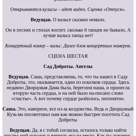
Открываются кулисы – идет видео. Сценка «Отпуск».
Ведущая.
О вальсе сказано немало.
Он в песнях и стихах воспет. сколько б танцев не бывало, А
лучше вальса танца нет!
Концертный номер – вальс. Далее блок концертных номеров.
СЦЕНА ШЕСТАЯ
Сад Доброты. Ангелы
Ведущая.
Саша, представляешь, то, что ты нашел в Саду
Доброты, это, оказывается, один из осколков сердца. Здесь
недавно Дворцовая Дама была, берегиня наша, и принесла
вторую часть сердца, и на ней было на-писано слово
«счастье». А вот почему сердце разбилось, непонятно.
Саша.
Это, наверное, все из-за колдовства. Ведь и Дворцовый
Кузь-ма посоветовал нам как можно быстрее посетить Сад
Доброты.
Ведущая.
Да, я с тобой согласна, осталось только найти
послед-ний осколок и вернуть его на место. Как ты думаешь,