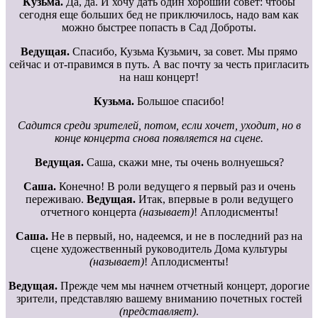
Кузьма.
Да, да. И хочу дать один хороший совет: чтобы
сегодня еще больших бед не приключилось, надо вам как
можно быстрее попасть в Сад Доброты.
Ведущая.
Спасибо, Кузьма Кузьмич, за совет. Мы прямо
сейчас и от-правимся в путь. А вас почту за честь пригласить
на наш концерт!
Кузьма.
Большое спасибо!
Садится среди зрителей, потом, если хочет, уходит, но в
конце концерта снова появляется на сцене.
Ведущая.
Саша, скажи мне, ты очень волнуешься?
Саша.
Конечно! В роли ведущего я первый раз и очень
переживаю.
Ведущая.
Итак, впервые в роли ведущего
отчетного концерта
(назы
вает)
! Аплодисменты!
Саша.
Не в первый, но, надеемся, и не в последний раз на
сцене художественный руководитель Дома культуры
(называет)
! Аплодисменты!
Ведущая.
Прежде чем мы начнем отчетный концерт, дорогие
зрители, представляю вашему вниманию почетных гостей
(представляет)
.