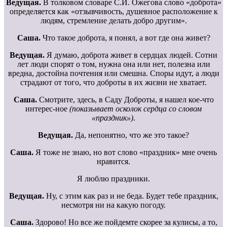
Ведущая.
В толковом словаре С.И. Ожегова слово «доброта»
определяется как «отзывчивость, душевное расположение к
людям, стремление делать добро другим».
Саша.
Что такое доброта, я понял, а вот где она живет?
Ведущая.
Я думаю, доброта живет в сердцах людей. Сотни
лет люди спорят о том, нужна она или нет, полезна или
вредна, достойна почтения или смешна. Споры идут, а люди
страдают от того, что доброты в их жизни не хватает.
Саша.
Смотрите, здесь, в Саду Доброты, я нашел кое-что
интерес-ное
(показывает осколок сердца со словом
«праздник»)
.
Ведущая.
Да, непонятно, что же это такое?
Саша.
Я тоже не знаю, но вот слово «праздник» мне очень
нравится.
Я люблю праздники.
Ведущая.
Ну, с этим как раз и не беда. Будет тебе праздник,
несмотря ни на какую погоду.
Саша.
Здорово! Но все же пойдемте скорее за кулисы, а то,