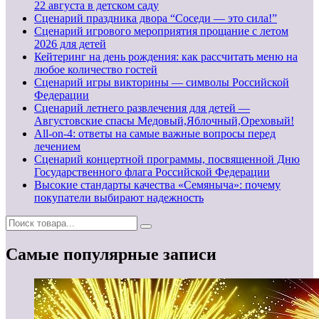
22 августа в детском саду
Сценарий праздника двора “Соседи — это сила!”
Сценарий игрового мероприятия прощание с летом
2026 для детей
Кейтеринг на день рождения: как рассчитать меню на
любое количество гостей
Сценарий игры викторины — символы Российской
Федерации
Сценарий летнего развлечения для детей —
Августовские спасы Медовый,Яблочный,Ореховый!
All-on-4: ответы на самые важные вопросы перед
лечением
Сценарий концертной программы, посвященной Дню
Государственного флага Российской Федерации
Высокие стандарты качества «Семяныча»: почему
покупатели выбирают надежность
Самые популярные записи