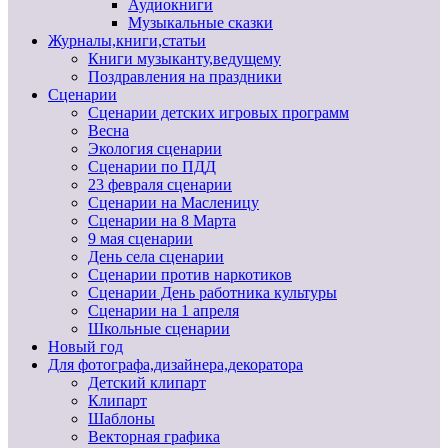
Аудиокниги
Музыкальные сказки
Журналы,книги,статьи
Книги музыканту,ведущему
Поздравления на праздники
Сценарии
Сценарии детских игровых программ
Весна
Экология сценарии
Сценарии по ПДД
23 февраля сценарии
Сценарии на Масленицу
Сценарии на 8 Марта
9 мая сценарии
День села сценарии
Сценарии против наркотиков
Сценарии День работника культуры
Сценарии на 1 апреля
Школьные сценарии
Новый год
Для фотографа,дизайнера,декоратора
Детский клипарт
Клипарт
Шаблоны
Векторная графика