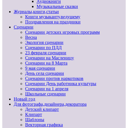
Аудиокниги
Музыкальные сказки
Журналы,книги,статьи
Книги музыканту,ведущему
Поздравления на праздники
Сценарии
Сценарии детских игровых программ
Весна
Экология сценарии
Сценарии по ПДД
23 февраля сценарии
Сценарии на Масленицу
Сценарии на 8 Марта
9 мая сценарии
День села сценарии
Сценарии против наркотиков
Сценарии День работника культуры
Сценарии на 1 апреля
Школьные сценарии
Новый год
Для фотографа,дизайнера,декоратора
Детский клипарт
Клипарт
Шаблоны
Векторная графика