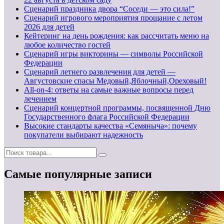
Сценарий праздника двора “Соседи — это сила!”
Сценарий игрового мероприятия прощание с летом
2026 для детей
Кейтеринг на день рождения: как рассчитать меню на
любое количество гостей
Сценарий игры викторины — символы Российской
Федерации
Сценарий летнего развлечения для детей —
Августовские спасы Медовый,Яблочный,Ореховый!
All-on-4: ответы на самые важные вопросы перед
лечением
Сценарий концертной программы, посвященной Дню
Государственного флага Российской Федерации
Высокие стандарты качества «Семяныча»: почему
покупатели выбирают надежность
Самые популярные записи