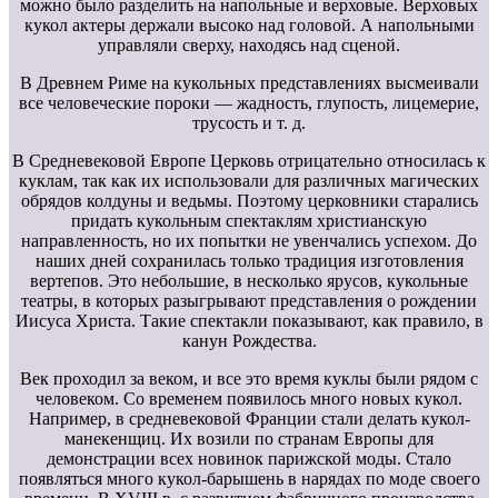
можно было разделить на напольные и верховые. Верховых
кукол актеры держали высоко над головой. А напольными
управляли сверху, находясь над сценой.
В Древнем Риме на кукольных представлениях высмеивали
все человеческие пороки — жадность, глупость, лицемерие,
трусость и т. д.
В Средневековой Европе Церковь отрицательно относилась к
куклам, так как их использовали для различных магических
обрядов колдуны и ведьмы. Поэтому церковники старались
придать кукольным спектаклям христианскую
направленность, но их попытки не увенчались успехом. До
наших дней сохранилась только традиция изготовления
вертепов. Это небольшие, в несколько ярусов, кукольные
театры, в которых разыгрывают представления о рождении
Иисуса Христа. Такие спектакли показывают, как правило, в
канун Рождества.
Век проходил за веком, и все это время куклы были рядом с
человеком. Со временем появилось много новых кукол.
Например, в средневековой Франции стали делать кукол-
манекенщиц. Их возили по странам Европы для
демонстрации всех новинок парижской моды. Стало
появляться много кукол-барышень в нарядах по моде своего