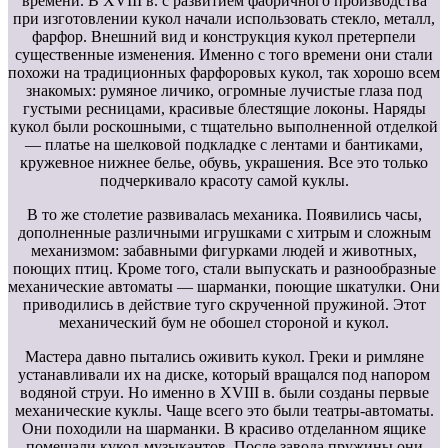
времени. В XVIII в. с развитием фабричного производства
при изготовлении кукол начали использовать стекло, металл,
фарфор. Внешний вид и конструкция кукол претерпели
существенные изменения. Именно с того времени они стали
похожи на традиционных фарфоровых кукол, так хорошо всем
знакомых: румяное личико, огромные лучистые глаза под
густыми ресницами, красивые блестящие локоны. Наряды
кукол были роскошными, с тщательно выполненной отделкой
— платье на шелковой подкладке с лентами и бантиками,
кружевное нижнее белье, обувь, украшения. Все это только
подчеркивало красоту самой куклы.
В то же столетие развивалась механика. Появились часы,
дополненные различными игрушками с хитрым и сложным
механизмом: забавными фигурками людей и животных,
поющих птиц. Кроме того, стали выпускать и разнообразные
механические автоматы — шарманки, поющие шкатулки. Они
приводились в действие туго скрученной пружиной. Этот
механический бум не обошел стороной и кукол.
Мастера давно пытались оживить кукол. Греки и римляне
устанавливали их на диске, который вращался под напором
водяной струи. Но именно в XVIII в. были созданы первые
механические куклы. Чаще всего это были театры-автоматы.
Они походили на шарманки. В красиво отделанном ящике
помещали кукол-музыкантов. После завода пружины они