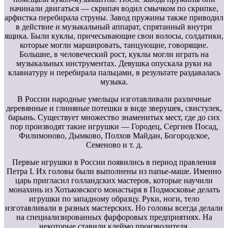
начинали двигаться — скрипач водил смычком по скрипке,
арфистка перебирала струны. Завод пружины также приводил
в действие и музыкальный аппарат, спрятанный внутри
ящика. Были куклы, причесывающие свои волосы, солдатики,
которые могли маршировать, танцующие, говорящие.
Большие, в человеческий рост, куклы могли играть на
музыкальных инструментах. Девушка опускала руки на
клавиатуру и перебирала пальцами, в результате раздавалась
музыка.
В России народные умельцы изготавливали различные
деревянные и глиняные потешки в виде зверушек, свистулек,
барынь. Существует множество знаменитых мест, где до сих
пор производят такие игрушки — Городец, Сергиев Посад,
Филимоново, Дымково, Полхов Майдан, Богородское,
Семеново и т. д.
Первые игрушки в России появились в период правления
Петра I. Их головы были выполнены из папье-маше. Именно
царь пригласил голландских мастеров, которые научили
монахинь из Хотьковского монастыря в Подмосковье делать
игрушки по западному образцу. Руки, ноги, тело
изготавливали в разных мастерских. Но головы всегда делали
на специализированных фарфоровых предприятиях. На
некоторые ставили клеймо производителя.