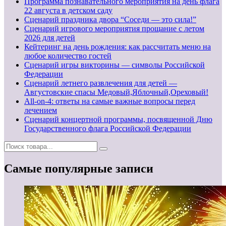
Программа познавательного мероприятия на день флага
22 августа в детском саду
Сценарий праздника двора “Соседи — это сила!”
Сценарий игрового мероприятия прощание с летом
2026 для детей
Кейтеринг на день рождения: как рассчитать меню на
любое количество гостей
Сценарий игры викторины — символы Российской
Федерации
Сценарий летнего развлечения для детей —
Августовские спасы Медовый,Яблочный,Ореховый!
All-on-4: ответы на самые важные вопросы перед
лечением
Сценарий концертной программы, посвященной Дню
Государственного флага Российской Федерации
Самые популярные записи