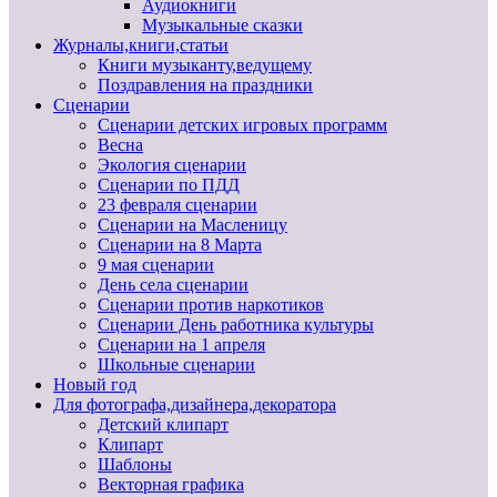
Аудиокниги
Музыкальные сказки
Журналы,книги,статьи
Книги музыканту,ведущему
Поздравления на праздники
Сценарии
Сценарии детских игровых программ
Весна
Экология сценарии
Сценарии по ПДД
23 февраля сценарии
Сценарии на Масленицу
Сценарии на 8 Марта
9 мая сценарии
День села сценарии
Сценарии против наркотиков
Сценарии День работника культуры
Сценарии на 1 апреля
Школьные сценарии
Новый год
Для фотографа,дизайнера,декоратора
Детский клипарт
Клипарт
Шаблоны
Векторная графика