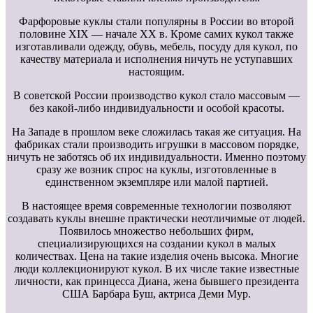
Фарфоровые куклы стали популярны в России во второй
половине XIX — начале XX в. Кроме самих кукол также
изготавливали одежду, обувь, мебель, посуду для кукол, по
качеству материала и исполнения ничуть не уступавших
настоящим.
В советской России производство кукол стало массовым —
без какой-либо индивидуальности и особой красоты.
На Западе в прошлом веке сложилась такая же ситуация. На
фабриках стали производить игрушки в массовом порядке,
ничуть не заботясь об их индивидуальности. Именно поэтому
сразу же возник спрос на куклы, изготовленные в
единственном экземпляре или малой партией.
В настоящее время современные технологии позволяют
создавать куклы внешне практически неотличимые от людей.
Появилось множество небольших фирм,
специализирующихся на создании кукол в малых
количествах. Цена на такие изделия очень высока. Многие
люди коллекционируют кукол. В их числе такие известные
личности, как принцесса Диана, жена бывшего президента
США Барбара Буш, актриса Деми Мур.