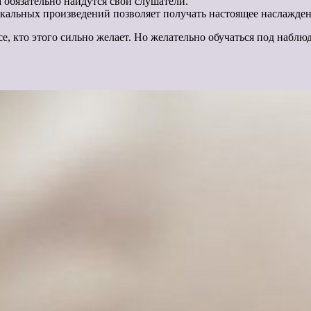
обязательно найдутся свои слушатели.
ыкальных произведений позволяет получать настоящее наслажден
се, кто этого сильно желает. Но желательно обучаться под набл