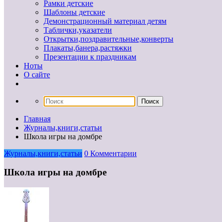
Рамки детские
Шаблоны детские
Демонстрационный материал детям
Таблички,указатели
Открытки,поздравительные,конверты
Плакаты,банера,растяжки
Презентации к праздникам
Ноты
О сайте
Главная
Журналы,книги,статьи
Школа игры на домбре
Журналы,книги,статьи
0 Комментарии
Школа игры на домбре