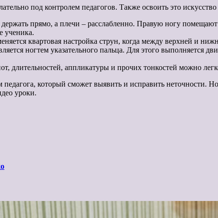
желательно под контролем педагогов. Также освоить это искусств
держать прямо, а плечи – расслабленно. Правую ногу помещают 
е ученика.
няется квартовая настройка струн, когда между верхней и нижне
вляется ногтем указательного пальца. Для этого выполняется д
от, длительностей, аппликатуры и прочих тонкостей можно легк
м педагога, который сможет выявить и исправить неточности. Н
идео уроки.
ко