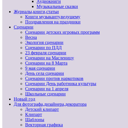
Аудиокниги
Музыкальные сказки
Журналы,книги,статьи
Книги музыканту,ведущему
Поздравления на праздники
Сценарии
Сценарии детских игровых программ
Весна
Экология сценарии
Сценарии по ПДД
23 февраля сценарии
Сценарии на Масленицу
Сценарии на 8 Марта
9 мая сценарии
День села сценарии
Сценарии против наркотиков
Сценарии День работника культуры
Сценарии на 1 апреля
Школьные сценарии
Новый год
Для фотографа,дизайнера,декоратора
Детский клипарт
Клипарт
Шаблоны
Векторная графика