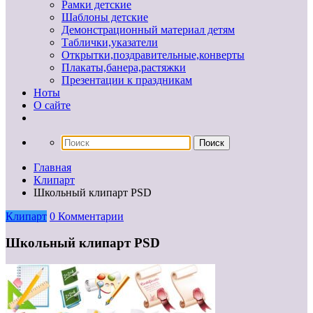
Рамки детские
Шаблоны детские
Демонстрационный материал детям
Таблички,указатели
Открытки,поздравительные,конверты
Плакаты,банера,растяжки
Презентации к праздникам
Ноты
О сайте
Главная
Клипарт
Школьный клипарт PSD
Клипарт
0 Комментарии
Школьный клипарт PSD