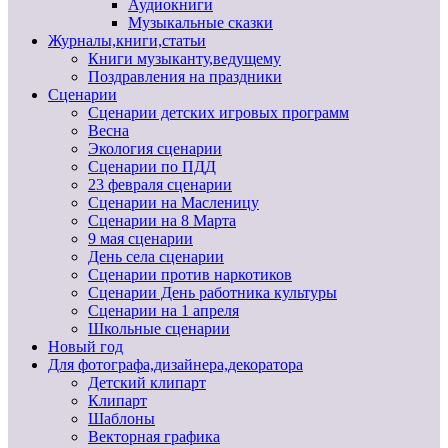
Аудиокниги
Музыкальные сказки
Журналы,книги,статьи
Книги музыканту,ведущему
Поздравления на праздники
Сценарии
Сценарии детских игровых программ
Весна
Экология сценарии
Сценарии по ПДД
23 февраля сценарии
Сценарии на Масленицу
Сценарии на 8 Марта
9 мая сценарии
День села сценарии
Сценарии против наркотиков
Сценарии День работника культуры
Сценарии на 1 апреля
Школьные сценарии
Новый год
Для фотографа,дизайнера,декоратора
Детский клипарт
Клипарт
Шаблоны
Векторная графика