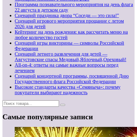
Программа познавательного мероприятия на день флага
22 августа в детском саду
Сценарий праздника двора “Соседи — это сила!”
Сценарий игрового мероприятия прощание с летом
2026 для детей
Кейтеринг на день рождения: как рассчитать меню на
любое количество гостей
Сценарий игры викторины — символы Российской
Федерации
Сценарий летнего развлечения для детей —
Августовские спасы Медовый,Яблочный,Ореховый!
All-on-4: ответы на самые важные вопросы перед
лечением
Сценарий концертной программы, посвященной Дню
Государственного флага Российской Федерации
Высокие стандарты качества «Семяныча»: почему
покупатели выбирают надежность
Самые популярные записи