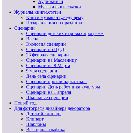
Аудиокниги
Музыкальные сказки
Журналы,книги,статьи
Книги музыканту,ведущему
Поздравления на праздники
Сценарии
Сценарии детских игровых программ
Весна
Экология сценарии
Сценарии по ПДД
23 февраля сценарии
Сценарии на Масленицу
Сценарии на 8 Марта
9 мая сценарии
День села сценарии
Сценарии против наркотиков
Сценарии День работника культуры
Сценарии на 1 апреля
Школьные сценарии
Новый год
Для фотографа,дизайнера,декоратора
Детский клипарт
Клипарт
Шаблоны
Векторная графика