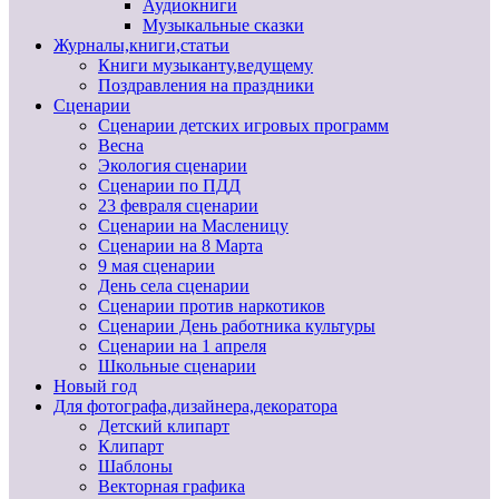
Аудиокниги
Музыкальные сказки
Журналы,книги,статьи
Книги музыканту,ведущему
Поздравления на праздники
Сценарии
Сценарии детских игровых программ
Весна
Экология сценарии
Сценарии по ПДД
23 февраля сценарии
Сценарии на Масленицу
Сценарии на 8 Марта
9 мая сценарии
День села сценарии
Сценарии против наркотиков
Сценарии День работника культуры
Сценарии на 1 апреля
Школьные сценарии
Новый год
Для фотографа,дизайнера,декоратора
Детский клипарт
Клипарт
Шаблоны
Векторная графика