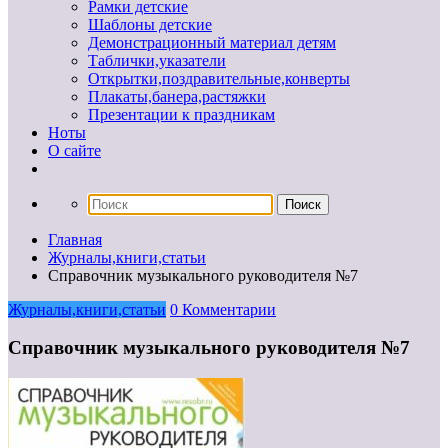
Рамки детские
Шаблоны детские
Демонстрационный материал детям
Таблички,указатели
Открытки,поздравительные,конверты
Плакаты,банера,растяжки
Презентации к праздникам
Ноты
О сайте
Главная
Журналы,книги,статьи
Справочник музыкального руководителя №7
Журналы,книги,статьи
0 Комментарии
Справочник музыкального руководителя №7