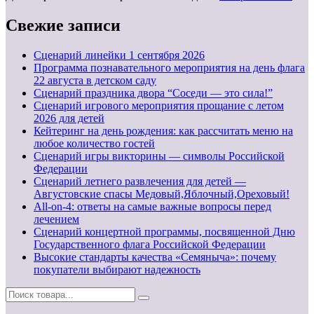
Свежие записи
Cценарий линейки 1 сентября 2026
Программа познавательного мероприятия на день флага
22 августа в детском саду
Сценарий праздника двора “Соседи — это сила!”
Сценарий игрового мероприятия прощание с летом
2026 для детей
Кейтеринг на день рождения: как рассчитать меню на
любое количество гостей
Сценарий игры викторины — символы Российской
Федерации
Сценарий летнего развлечения для детей —
Августовские спасы Медовый,Яблочный,Ореховый!
All-on-4: ответы на самые важные вопросы перед
лечением
Сценарий концертной программы, посвященной Дню
Государственного флага Российской Федерации
Высокие стандарты качества «Семяныча»: почему
покупатели выбирают надежность