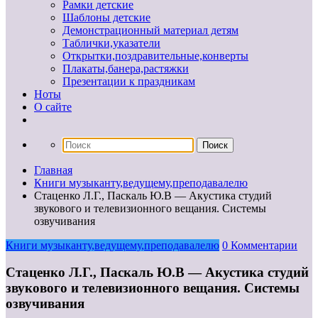
Рамки детские
Шаблоны детские
Демонстрационный материал детям
Таблички,указатели
Открытки,поздравительные,конверты
Плакаты,банера,растяжки
Презентации к праздникам
Ноты
О сайте
Главная
Книги музыканту,ведущему,преподавалелю
Стаценко Л.Г., Паскаль Ю.В — Акустика студий
звукового и телевизионного вещания. Системы
озвучивания
Книги музыканту,ведущему,преподавалелю
0 Комментарии
Стаценко Л.Г., Паскаль Ю.В — Акустика студий
звукового и телевизионного вещания. Системы
озвучивания