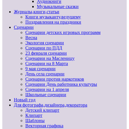
Аудиокниги
Музыкальные сказки
Журналы,книги,статьи
Книги музыканту,ведущему
Поздравления на праздники
Сценарии
Сценарии детских игровых программ
Весна
Экология сценарии
Сценарии по ПДД
23 февраля сценарии
Сценарии на Масленицу
Сценарии на 8 Марта
9 мая сценарии
День села сценарии
Сценарии против наркотиков
Сценарии День работника культуры
Сценарии на 1 апреля
Школьные сценарии
Новый год
Для фотографа,дизайнера,декоратора
Детский клипарт
Клипарт
Шаблоны
Векторная графика