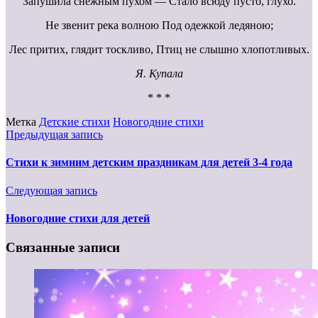
Запушила снежным пухом — Стало всюду пусто, глухо.
Не звенит река волною Под одежкой ледяною;
Лес притих, глядит тоскливо, Птиц не слышно хлопотливых.
Я. Купала
* * *
Метка
Детские стихи
Новогодние стихи
Предыдущая запись
Стихи к зимним детским праздникам для детей 3-4 года
Следующая запись
Новогодние стихи для детей
Связанные записи