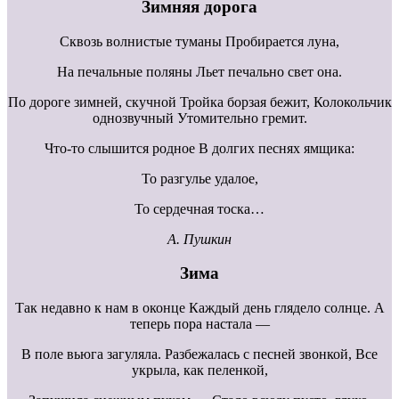
Зимняя дорога
Сквозь волнистые туманы Пробирается луна,
На печальные поляны Льет печально свет она.
По дороге зимней, скучной Тройка борзая бежит, Колокольчик
однозвучный Утомительно гремит.
Что-то слышится родное В долгих песнях ямщика:
То разгулье удалое,
То сердечная тоска…
А. Пушкин
Зима
Так недавно к нам в оконце Каждый день глядело солнце. А
теперь пора настала —
В поле вьюга загуляла. Разбежалась с песней звонкой, Все
укрыла, как пеленкой,