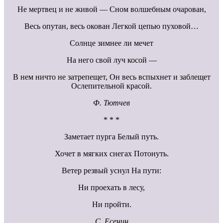
Не мертвец и не живой — Сном волшебным очарован,
Весь опутан, весь окован Легкой цепью пуховой…
Солнце зимнее ли мечет
На него свой луч косой —
В нем ничто не затрепещет, Он весь вспыхнет и заблещет
Ослепительной красой.
Ф. Тютчев
* * *
Заметает пурга Белый путь.
Хочет в мягких снегах Потонуть.
Ветер резвый уснул На пути:
Ни проехать в лесу,
Ни пройти.
С. Есенин