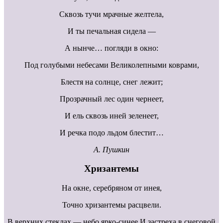
Сквозь тучи мрачные желтела,
И ты печальная сидела —
А нынче… погляди в окно:
Под голубыми небесами Великолепными коврами,
Блестя на солнце, снег лежит;
Прозрачный лес один чернеет,
И ель сквозь иней зеленеет,
И речка подо льдом блестит…
А. Пушкин
Хризантемы
На окне, серебряном от инея,
Точно хризантемы расцвели.
В верхних стеклах — небо ярко-синее И застреха в снеговой