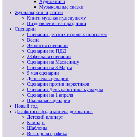
Аудиокниги
Музыкальные сказки
Журналы,книги,статьи
Книги музыканту,ведущему
Поздравления на праздники
Сценарии
Сценарии детских игровых программ
Весна
Экология сценарии
Сценарии по ПДД
23 февраля сценарии
Сценарии на Масленицу
Сценарии на 8 Марта
9 мая сценарии
День села сценарии
Сценарии против наркотиков
Сценарии День работника культуры
Сценарии на 1 апреля
Школьные сценарии
Новый год
Для фотографа,дизайнера,декоратора
Детский клипарт
Клипарт
Шаблоны
Векторная графика