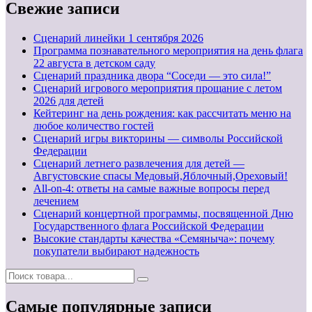
Свежие записи
Cценарий линейки 1 сентября 2026
Программа познавательного мероприятия на день флага
22 августа в детском саду
Сценарий праздника двора “Соседи — это сила!”
Сценарий игрового мероприятия прощание с летом
2026 для детей
Кейтеринг на день рождения: как рассчитать меню на
любое количество гостей
Сценарий игры викторины — символы Российской
Федерации
Сценарий летнего развлечения для детей —
Августовские спасы Медовый,Яблочный,Ореховый!
All-on-4: ответы на самые важные вопросы перед
лечением
Сценарий концертной программы, посвященной Дню
Государственного флага Российской Федерации
Высокие стандарты качества «Семяныча»: почему
покупатели выбирают надежность
Самые популярные записи