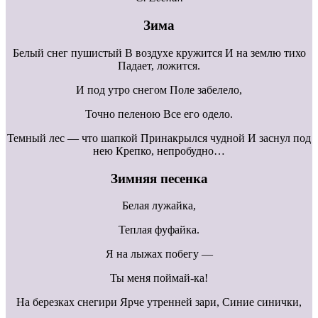
Зима
Белый снег пушистый В воздухе кружится И на землю тихо
Падает, ложится.
И под утро снегом Поле забелело,
Точно пеленою Все его одело.
Темный лес — что шапкой Принакрылся чудной И заснул под
нею Крепко, непробудно…
Зимняя песенка
Белая лужайка,
Теплая фуфайка.
Я на лыжах побегу —
Ты меня поймай-ка!
На березках снегири Ярче утренней зари, Синие синички,