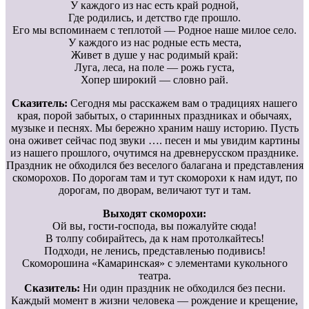
У каждого из нас есть край родной,
Где родились, и детство где прошло.
Его мы вспоминаем с теплотой — Родное наше милое село.
У каждого из нас родные есть места,
Живет в душе у нас родимый край:
Луга, леса, на поле — рожь густа,
Хопер широкий — словно рай.
Сказитель:
Сегодня мы расскажем вам о традициях нашего
края, порой забытых, о старинных праздниках и обычаях,
музыке и песнях. Мы бережно храним нашу историю. Пусть
она оживет сейчас под звуки …. песен и мы увидим картины
из нашего прошлого, очутимся на древнерусском празднике.
Праздник не обходился без веселого балагана и представления
скоморохов. По дорогам там и тут скоморохи к нам идут, по
дорогам, по дворам, величают тут и там.
Выходят скоморохи:
Ой вы, гости-господа, вы пожалуйте сюда!
В толпу собирайтесь, да к нам протолкайтесь!
Подходи, не ленись, представленью подивись!
Скоморошина «Камаринская» с элементами кукольного
театра.
Сказитель:
Ни один праздник не обходился без песни.
Каждый момент в жизни человека — рождение и крещение,