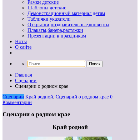
Рамки детские
Шаблоны детские
Демонстрационный материал детям
Таблички,указатели
Открытки,поздравительные,конверты
Плакаты,банера,растяжки
Презентации к праздникам
Ноты
О сайте
Главная
Сценарии
Сценарии о родном крае
Сценарии
Край родной
,
Сценарий о родном крае
0
Комментарии
Сценарии о родном крае
Край родной