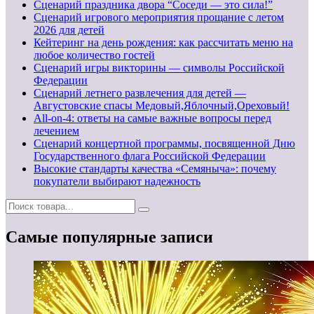
Сценарий праздника двора “Соседи — это сила!”
Сценарий игрового мероприятия прощание с летом
2026 для детей
Кейтеринг на день рождения: как рассчитать меню на
любое количество гостей
Сценарий игры викторины — символы Российской
Федерации
Сценарий летнего развлечения для детей —
Августовские спасы Медовый,Яблочный,Ореховый!
All-on-4: ответы на самые важные вопросы перед
лечением
Сценарий концертной программы, посвященной Дню
Государственного флага Российской Федерации
Высокие стандарты качества «Семяныча»: почему
покупатели выбирают надежность
Самые популярные записи