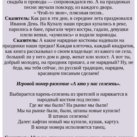
свадьба и проводы — сопровождался ею. А на праздниках
песни звучали повсюду, из каждого двора.
« Чтой-то звон», плясовая песня..
Сказитель:
Как раз в эти дни, в середине лета праздновался
Иванов День. На Купалу наши предки купались в реке,
парились в бане, прыгали через костры, гадали, девушки
плели венки, «кумились» и водили хороводы.
Сказитель:
А какие нарядные костюмы надевали на
праздники наши предки! Каждая клеточка, каждый квадратик,
как книга рассказывал о своем владельце: из какого он села,
большой ли у него дом и двор, женат или холост. А вот ты,
добрый молодец, на праздник пришел, а не нарядный? Ну, не
беда, мы тебя сейчас, по русской традиции, нарядим,
красавцем писаным сделаем!
Игровой номер-ряжение «А кто у нас селезень».
Выбирается парень-селезень из зрителей и наряжается в
народный костюм под песню:
Где же мы были? На рынке мы были!
Мы на рынке были, были, штаны новые купили!
В штанах селезень!
Далее: кафтан новый мы купили, кушак, картуз.
В конце номера исполняется танец.