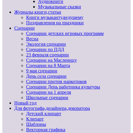
Аудиокниги
Музыкальные сказки
Журналы,книги,статьи
Книги музыканту,ведущему
Поздравления на праздники
Сценарии
Сценарии детских игровых программ
Весна
Экология сценарии
Сценарии по ПДД
23 февраля сценарии
Сценарии на Масленицу
Сценарии на 8 Марта
9 мая сценарии
День села сценарии
Сценарии против наркотиков
Сценарии День работника культуры
Сценарии на 1 апреля
Школьные сценарии
Новый год
Для фотографа,дизайнера,декоратора
Детский клипарт
Клипарт
Шаблоны
Векторная графика