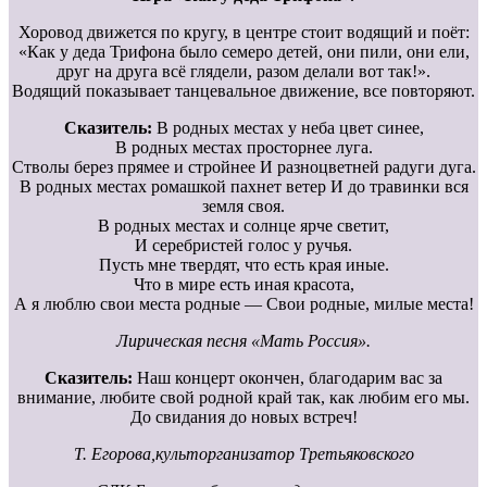
Хоровод движется по кругу, в центре стоит водящий и поёт:
«Как у деда Трифона было семеро детей, они пили, они ели,
друг на друга всё глядели, разом делали вот так!».
Водящий показывает танцевальное движение, все повторяют.
Сказитель:
В родных местах у неба цвет синее,
В родных местах просторнее луга.
Стволы берез прямее и стройнее И разноцветней радуги дуга.
В родных местах ромашкой пахнет ветер И до травинки вся
земля своя.
В родных местах и солнце ярче светит,
И серебристей голос у ручья.
Пусть мне твердят, что есть края иные.
Что в мире есть иная красота,
А я люблю свои места родные — Свои родные, милые места!
Лирическая песня «Мать Россия».
Сказитель:
Наш концерт окончен, благодарим вас за
внимание, любите свой родной край так, как любим его мы.
До свидания до новых встреч!
Т. Егорова,культорганизатор Третьяковского