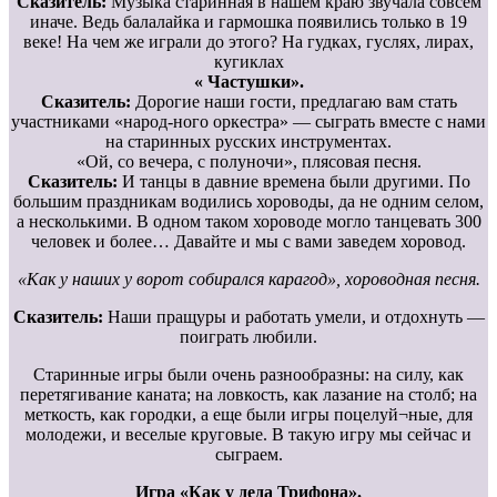
Сказитель:
Музыка старинная в нашем краю звучала совсем
иначе. Ведь балалайка и гармошка появились только в 19
веке! На чем же играли до этого? На гудках, гуслях, лирах,
кугиклах
« Частушки».
Сказитель:
Дорогие наши гости, предлагаю вам стать
участниками «народ-ного оркестра» — сыграть вместе с нами
на старинных русских инструментах.
«Ой, со вечера, с полуночи», плясовая песня.
Сказитель:
И танцы в давние времена были другими. По
большим праздникам водились хороводы, да не одним селом,
а несколькими. В одном таком хороводе могло танцевать 300
человек и более… Давайте и мы с вами заведем хоровод.
«Как у наших у ворот собирался карагод», хороводная песня.
Сказитель:
Наши пращуры и работать умели, и отдохнуть —
поиграть любили.
Старинные игры были очень разнообразны: на силу, как
перетягивание каната; на ловкость, как лазание на столб; на
меткость, как городки, а еще были игры поцелуй¬ные, для
молодежи, и веселые круговые. В такую игру мы сейчас и
сыграем.
Игра «Как у деда Трифона».