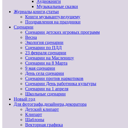
Аудиокниги
Музыкальные сказки
Журналы,книги,статьи
Книги музыканту,ведущему
Поздравления на праздники
Сценарии
Сценарии детских игровых программ
Весна
Экология сценарии
Сценарии по ПДД
23 февраля сценарии
Сценарии на Масленицу
Сценарии на 8 Марта
9 мая сценарии
День села сценарии
Сценарии против наркотиков
Сценарии День работника культуры
Сценарии на 1 апреля
Школьные сценарии
Новый год
Для фотографа,дизайнера,декоратора
Детский клипарт
Клипарт
Шаблоны
Векторная графика