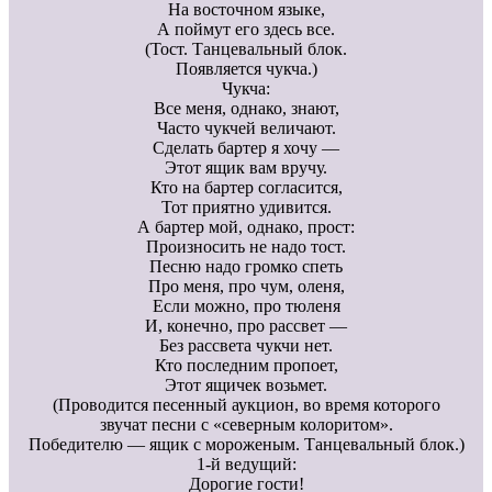
На восточном языке,
А поймут его здесь все.
(Тост. Танцевальный блок.
Появляется чукча.)
Чукча:
Все меня, однако, знают,
Часто чукчей величают.
Сделать бартер я хочу —
Этот ящик вам вручу.
Кто на бартер согласится,
Тот приятно удивится.
А бартер мой, однако, прост:
Произносить не надо тост.
Песню надо громко спеть
Про меня, про чум, оленя,
Если можно, про тюленя
И, конечно, про рассвет —
Без рассвета чукчи нет.
Кто последним пропоет,
Этот ящичек возьмет.
(Проводится песенный аукцион, во время которого
звучат песни с «северным колоритом».
Победителю — ящик с мороженым. Танцевальный блок.)
1-й ведущий:
Дорогие гости!