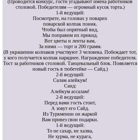
(Проводится конкурс, гости угадывают имена работников
столовой. Победителям — огромный кусок торта.)
1-й ведущий:
Посмотрите, на головах у поварих
поварской колпак поник.
Чтобы был опрятный вид,
Мы поправим их прикид.
Вот цветы и ленты вам,
За ними — торт и 200 грамм.
(В украшении колпаков участвуют 3 человека. Побеждает тот,
у кого получается колпак наряднее. Награждение победителя.
Тост за работников столовой. Танцевальный блок. Появляется
новый гость в тюбетейке — Сайд.)
2-й ведущий:
Салам алейкум!
Саид:
Алейкум ассалам!
2-й ведущий:
Перед вами гость стоит,
А зовут его Сайд.
Из Туркмении он жаркой
Вам привез свои подарки.
1-й ведущий:
То не сахар, не халва,
Не хурма, не курага,