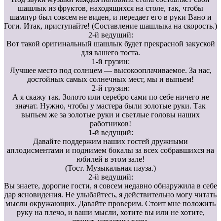
шашлык из фруктов, находящихся на столе, так, чтобы
шампур был совсем не виден, и передает его в руки Вано и
Гоги. Итак, приступайте! (Составление шашлыка на скорость.)
2-й ведущий:
Вот такой оригинальный шашлык будет прекрасной закуской
для вашего тоста.
1-й грузин:
Лучшее место под солнцем — высокооплачиваемое. За нас,
достойных самых солнечных мест, мы и выпьем!
2-й грузин:
А я скажу так. Золото или серебро сами по себе ничего не
значат. Нужно, чтобы у мастера были золотые руки. Так
выпьем же за золотые руки и светлые головы наших
работников!
1-й ведущий:
Давайте поддержим наших гостей дружными
аплодисментами и поднимем бокалы за всех собравшихся на
юбилей в этом зале!
(Тост. Музыкальная пауза.)
2-й ведущий:
Вы знаете, дорогие гости, я совсем недавно обнаружила в себе
дар ясновидения. Не улыбайтесь, я действительно могу читать
мысли окружающих. Давайте проверим. Стоит мне положить
руку на плечо, и ваши мысли, хотите вы или не хотите,