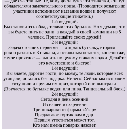
— две счастливые. Те, кому достанутся эти этикетки, станут
обладателями замечательного приза. (Проводится розыгрыш:
участники вспоминают название водки и получают
соответствующие этикетки.)
1-й ведущий:
Вы становитесь обладателями этих бутылок. Но я думаю, что
вы будете пить не одни, а каждый в своей компании из 5
человек. Приглашайте своих друзей!
2-й ведущий:
Задача стоящих первыми — открыть бутылку, вторым —
ровно разлить в 3 стакана, а остальным остается, конечно же,
самое приятное — выпить по целому стакану водки. Делайте
это качественно и быстро!
1-й ведущий:
Вы знаете, дорогие гости, по-моему, те люди, которые всех
угощали, остались без подарка. Ничего! Сейчас мы исправим
ситуацию и вручим им приз, который они выиграли.
(Вручается по бутылке водки или пива. Танцевальный блок.)
2-й ведущий:
Сегодня в день осенний
Из нашей из харчевни
Три поварихи от фирмы «Угар»
Предлагают тортик вам в дар.
Первым угоститься может тот,
Кто нам имена поварих назовет.