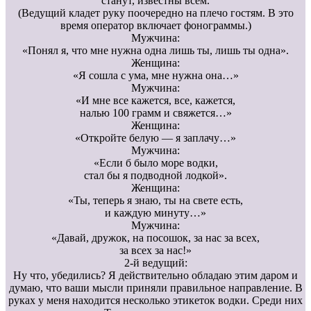
станут, известны всем.
(Ведущий кладет руку поочередно на плечо гостям. В это
время оператор включает фонограммы.)
Мужчина:
«Понял я, что мне нужна одна лишь ты, лишь ты одна».
Женщина:
«Я сошла с ума, мне нужна она…»
Мужчина:
«И мне все кажется, все, кажется,
налью 100 грамм и свяжется…»
Женщина:
«Откройте белую — я заплачу…»
Мужчина:
«Если б было море водки,
стал бы я подводной лодкой».
Женщина:
«Ты, теперь я знаю, ты на свете есть,
и каждую минуту…»
Мужчина:
«Давай, дружок, на посошок, за нас за всех,
за всех за нас!»
2-й ведущий:
Ну что, убедились? Я действительно обладаю этим даром и
думаю, что ваши мысли приняли правильное направление. В
руках у меня находится несколько этикеток водки. Среди них