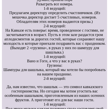
Разыграть все номера.
1-й ведущий:
Предлагаем директору определить счастливчиков. (Из
мешочка директор достает 5 счастливых, номеров.
Обладателям этих номеров выдаются призы.)
2-й ведущий:
На Кавказе есть поверье: время, проведенное с гостями, не
засчитывается в возраст. Пусть в этом зале раздастся гром
аплодисментов за дорогих гостей, которые сохраняют нашу
молодость и которые приехали поздравить вас с праздником.
(Выходят 2 «грузина», в руках у них по шампуру для
шашлыка.)
1-й ведущий:
Вано и Гоги, а что у вас в руках?
Грузины:
Шампуры для шашлыка, который мы хотели бы попробовать
на вашем празднике.
2-й ведущий:
Да, нам известно, что шашлык — это символ кавказского
гостеприимства. Но сегодня мы хотим угостить вас
особенным шашлыком, приготовленным из наших осенних
фруктов. А приготовят его для вас наши гости.
1-й ведущий:
Под звуки музыки каждая половина стола составляет свой