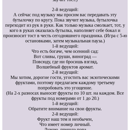
2-й ведущий:
А сейчас под музыку мы просим вас передавать эту
бутылочку по кругу. Пока звучит музыка, бутылочка
переходит из рук в руки. Как только музыка смолкает, тот, у
кого в руках оказалась бутылка, наполняет себе бокал и
произносит тост в честь сегодняшнего праздника. (Игра с 5-ю
остановками, затем музыкальная пауза.)
1-й ведущий:
Что есть богаче, чем осенний сад:
Вот сливы, груши, виноград —
Повсюду, где ни бросишь взгляд,
Волшебный фруктов аромат.
2-й ведущий:
Мы хотим, дорогие гости, угостить вас экзотическими
фруктами, поэтому предлагаем каждому третьему
попробовать это угощение.
(На 2-х разносах выносят фрукты по 10 шт. на каждом. Все
фрукты под номерами от 1 до 20.)
1-й ведущий:
Обратите внимание на свои фрукты.
2-й ведущий:
Фрукт наш тем и необычен,
Что имеет номер личный.
Думаю, пришла пора