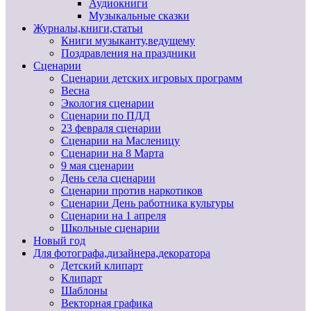
Аудиокниги
Музыкальные сказки
Журналы,книги,статьи
Книги музыканту,ведущему
Поздравления на праздники
Сценарии
Сценарии детских игровых программ
Весна
Экология сценарии
Сценарии по ПДД
23 февраля сценарии
Сценарии на Масленицу
Сценарии на 8 Марта
9 мая сценарии
День села сценарии
Сценарии против наркотиков
Сценарии День работника культуры
Сценарии на 1 апреля
Школьные сценарии
Новый год
Для фотографа,дизайнера,декоратора
Детский клипарт
Клипарт
Шаблоны
Векторная графика