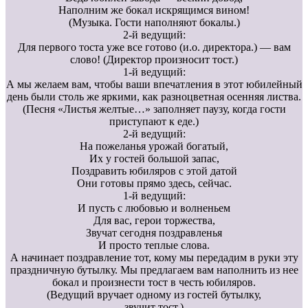
Наполним же бокал искрящимся вином!
(Музыка. Гости наполняют бокалы.)
2-й ведущий:
Для первого тоста уже все готово (и.о. директора.) — вам
слово! (Директор произносит тост.)
1-й ведущий:
А мы желаем вам, чтобы ваши впечатления в этот юбилейный
день были столь же яркими, как разноцветная осенняя листва.
(Песня «Листья желтые…» заполняет паузу, когда гости
приступают к еде.)
2-й ведущий:
На пожеланья урожай богатый,
Их у гостей большой запас,
Поздравить юбиляров с этой датой
Они готовы прямо здесь, сейчас.
1-й ведущий:
И пусть с любовью и волненьем
Для вас, герои торжества,
Звучат сегодня поздравленья
И просто теплые слова.
А начинает поздравление тот, кому мы передадим в руки эту
праздничную бутылку. Мы предлагаем вам наполнить из нее
бокал и произнести тост в честь юбиляров.
(Ведущий вручает одному из гостей бутылку,
звучит тост.)