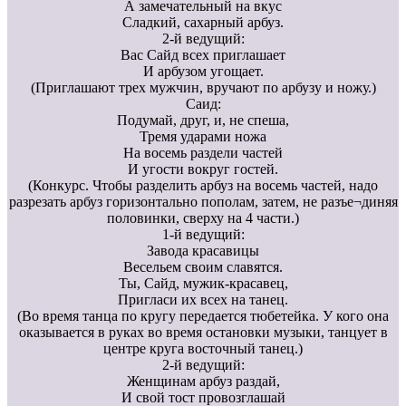
А замечательный на вкус
Сладкий, сахарный арбуз.
2-й ведущий:
Вас Сайд всех приглашает
И арбузом угощает.
(Приглашают трех мужчин, вручают по арбузу и ножу.)
Саид:
Подумай, друг, и, не спеша,
Тремя ударами ножа
На восемь раздели частей
И угости вокруг гостей.
(Конкурс. Чтобы разделить арбуз на восемь частей, надо
разрезать арбуз горизонтально пополам, затем, не разъе¬диняя
половинки, сверху на 4 части.)
1-й ведущий:
Завода красавицы
Весельем своим славятся.
Ты, Сайд, мужик-красавец,
Пригласи их всех на танец.
(Во время танца по кругу передается тюбетейка. У кого она
оказывается в руках во время остановки музыки, танцует в
центре круга восточный танец.)
2-й ведущий:
Женщинам арбуз раздай,
И свой тост провозглашай