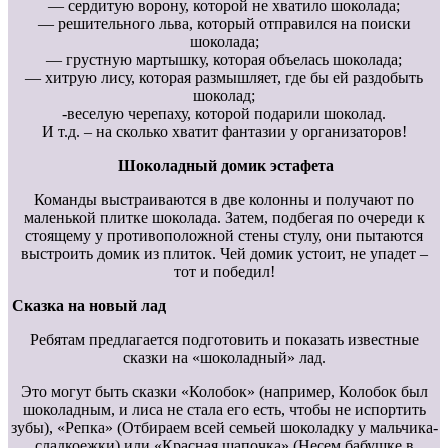
— сердитую ворону, которой не хватило шоколада;
— решительного льва, который отправился на поиски
шоколада;
— грустную мартышку, которая объелась шоколада;
— хитрую лису, которая размышляет, где бы ей раздобыть
шоколад;
-веселую черепаху, которой подарили шоколад.
И т.д. – на сколько хватит фантазии у организаторов!
Шоколадный домик эстафета
Команды выстраиваются в две колонны и получают по
маленькой плитке шоколада. Затем, подбегая по очереди к
стоящему у противоположной стены стулу, они пытаются
выстроить домик из плиток. Чей домик устоит, не упадет –
тот и победил!
Сказка на новый лад
Ребятам предлагается подготовить и показать известные
сказки на «шоколадный» лад.
Это могут быть сказки «Колобок» (например, Колобок был
шоколадным, и лиса не стала его есть, чтобы не испортить
зубы), «Репка» (Отбираем всей семьей шоколадку у мальчика-
сладкоежки) или «Красная шапочка» (Несем бабушке в