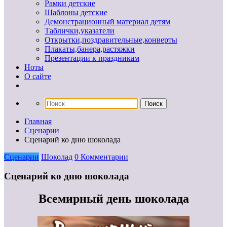
Рамки детские
Шаблоны детские
Демонстрационный материал детям
Таблички,указатели
Открытки,поздравительные,конверты
Плакаты,банера,растяжки
Презентации к праздникам
Ноты
О сайте
Главная
Сценарии
Сценарий ко дню шоколада
Сценарии
Шоколад
0 Комментарии
Сценарий ко дню шоколада
Всемирный день шоколада