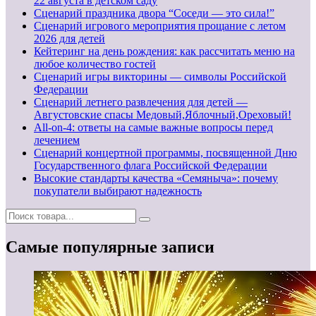
22 августа в детском саду
Сценарий праздника двора “Соседи — это сила!”
Сценарий игрового мероприятия прощание с летом
2026 для детей
Кейтеринг на день рождения: как рассчитать меню на
любое количество гостей
Сценарий игры викторины — символы Российской
Федерации
Сценарий летнего развлечения для детей —
Августовские спасы Медовый,Яблочный,Ореховый!
All-on-4: ответы на самые важные вопросы перед
лечением
Сценарий концертной программы, посвященной Дню
Государственного флага Российской Федерации
Высокие стандарты качества «Семяныча»: почему
покупатели выбирают надежность
Самые популярные записи