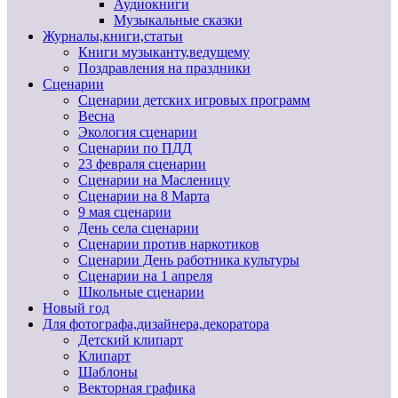
Аудиокниги
Музыкальные сказки
Журналы,книги,статьи
Книги музыканту,ведущему
Поздравления на праздники
Сценарии
Сценарии детских игровых программ
Весна
Экология сценарии
Сценарии по ПДД
23 февраля сценарии
Сценарии на Масленицу
Сценарии на 8 Марта
9 мая сценарии
День села сценарии
Сценарии против наркотиков
Сценарии День работника культуры
Сценарии на 1 апреля
Школьные сценарии
Новый год
Для фотографа,дизайнера,декоратора
Детский клипарт
Клипарт
Шаблоны
Векторная графика