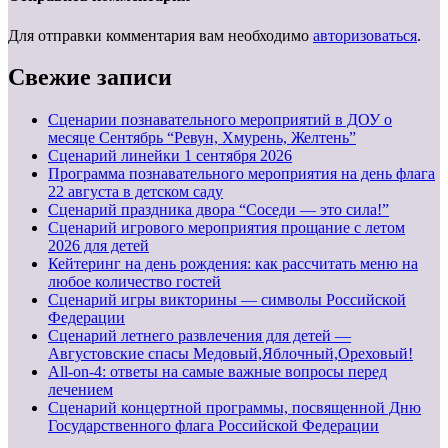
Для отправки комментария вам необходимо
авторизоваться
.
Свежие записи
Сценарии познавательного мероприятий в ДОУ о
месяце Сентябрь “Ревун, Хмурень, Желтень”
Cценарий линейки 1 сентября 2026
Программа познавательного мероприятия на день флага
22 августа в детском саду
Сценарий праздника двора “Соседи — это сила!”
Сценарий игрового мероприятия прощание с летом
2026 для детей
Кейтеринг на день рождения: как рассчитать меню на
любое количество гостей
Сценарий игры викторины — символы Российской
Федерации
Сценарий летнего развлечения для детей —
Августовские спасы Медовый,Яблочный,Ореховый!
All-on-4: ответы на самые важные вопросы перед
лечением
Сценарий концертной программы, посвященной Дню
Государственного флага Российской Федерации