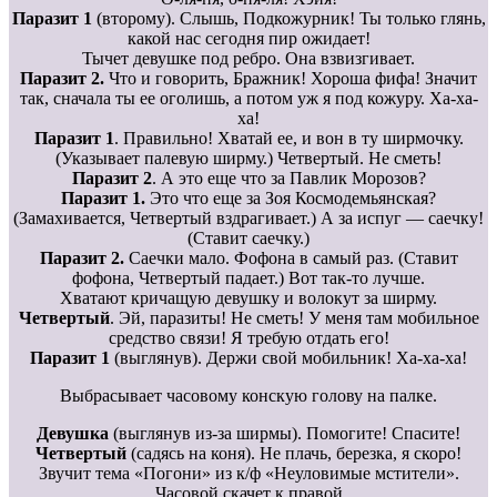
Паразит 1
(второму). Слышь, Подкожурник! Ты только глянь,
какой нас сегодня пир ожидает!
Тычет девушке под ребро. Она взвизгивает.
Паразит 2.
Что и говорить, Бражник! Хороша фифа! Значит
так, сначала ты ее оголишь, а потом уж я под кожуру. Ха-ха-
ха!
Паразит 1
. Правильно! Хватай ее, и вон в ту ширмочку.
(Указывает палевую ширму.) Четвертый. Не сметь!
Паразит 2
. А это еще что за Павлик Морозов?
Паразит 1.
Это что еще за Зоя Космодемьянская?
(Замахивается, Четвертый вздрагивает.) А за испуг — саечку!
(Ставит саечку.)
Паразит 2.
Саечки мало. Фофона в самый раз. (Ставит
фофона, Четвертый падает.) Вот так-то лучше.
Хватают кричащую девушку и волокут за ширму.
Четвертый
. Эй, паразиты! Не сметь! У меня там мобильное
средство связи! Я требую отдать его!
Паразит 1
(выглянув). Держи свой мобильник! Ха-ха-ха!
Выбрасывает часовому конскую голову на палке.
Девушка
(выглянув из-за ширмы). Помогите! Спасите!
Четвертый
(садясь на коня). Не плачь, березка, я скоро!
Звучит тема «Погони» из к/ф «Неуловимые мстители».
Часовой скачет к правой