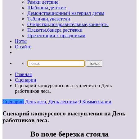
Рамки детские
Шаблоны детские
Демонстрационный материал детям
Таблички,указатели
Открытки,поздравительные,конверты
Плакаты,банера,растяжки
Презентации к праздникам
Ноты
О сайте
Главная
Сценарии
Сценарий конкурсного выступления на День
работников леса.
Сценарии
День леса
,
День лесника
0 Комментарии
Сценарий конкурсного выступления на День
работников леса.
Во поле березка стояла