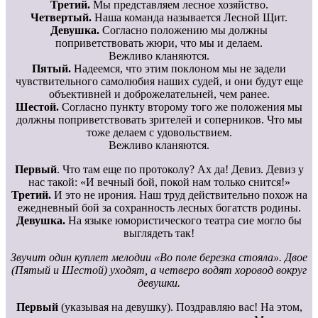
Третий.
Мы представляем лесное хозяйство.
Четвертый.
Наша команда называется Лесной Щит.
Девушка.
Согласно положению мы должны
поприветствовать жюри, что мы и делаем.
Вежливо кланяются.
Пятый.
Надеемся, что этим поклоном мы не задели
чувствительного самолюбия наших судей, и они будут еще
объективней и доброжелательней, чем ранее.
Шестой.
Согласно пункту второму того же положения мы
должны поприветствовать зрителей и соперников. Что мы
тоже делаем с удовольствием.
Вежливо кланяются.
Первый
. Что там еще по протоколу? Ах да! Девиз. Девиз у
нас такой: «И вечный бой, покой нам только снится!»
Третий.
И это не ирония. Наш труд действительно похож на
ежедневный бой за сохранность лесных богатств родины.
Девушка.
На языке юмористического театра сие могло бы
выглядеть так!
Звучит один куплет мелодии «Во поле березка стояла». Двое
(Пятый и Шестой) уходят, а четверо водят хоровод вокруг
девушки.
Первый
(указывая на девушку). Поздравляю вас! На этом,