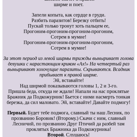
ширме и поет.
Запели копыта, как сердце в груди.
Разбить паразитов! Березку отбить!
Пускай только тронут хоть пальцем ее,
Прогоним-прогоним-прогоним-прогоним,
Сотрем в мумие!
Прогоним-прогоним-прогоним-прогоним,
Сотрем в мумие!
За этот период из левой ширмы трижды выныривает голова
девушки с нарастающим криком «Ах!» На четвертый раз
выныривают хохочущие паразиты. Скрываются. Всадник
прибывает к правой ширме.
Эй, вставайте!
Над ширмой показываются головы 1, 2 и 3-го.
Пришла беда, откуда не ждали! Напали на нас проклятые
Бражник да Подкожурник! Бьется с ними насмерть тонкая
березка, да сил маловато. Эй, вставайте! Давайте подмогу!
Первый.
Будет тебе подмога, славный ты наш Лесник, по
прозванию Боровик! (Второму.) Скачи с ним, славный
Лесничий, по прозванию Друг Птичий да разбей там
проклятых Бражника да Подкожурника!
Второй
. Слушаюсь!