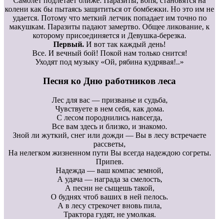
Самолет подлетает ближе. Паразиты, вопя, становятся на
колени как бы пытаясь защититься от бомбежки. Но это им не
удается. Потому что меткий летчик попадает им точно по
макушкам. Паразиты падают замертво. Общее ликование, к
которому присоединяется и Девушка-березка.
Первый.
И вот так каждый день!
Все. И вечный бой! Покой нам только снится!
Уходят под музыку «Ой, рябина кудрявая!..»
Песня ко Дню работников леса
Лес для вас — призванье и судьба,
Чувствуете в нем себя, как дома.
С лесом породнились навсегда,
Все вам здесь и близко, и знакомо.
Зной ли жуткий, снег или дожди — Вы в лесу встречаете
рассветы,
На нелегком жизненном пути Вы всегда надеждою согреты.
Припев.
Надежда — ваш компас земной,
А удача — награда за смелость,
А песни не сыщешь такой,
О буднях чтоб ваших в ней пелось.
А в лесу стрекочет вновь пила,
Трактора гудят, не умолкая.