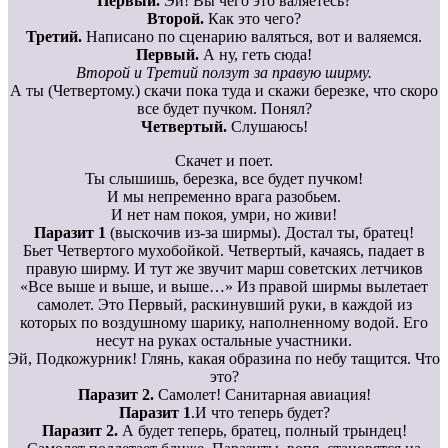
Первый.
Эй! Вы чего это валяетесь?
Второй.
Как это чего?
Третий.
Написано по сценарию валяться, вот и валяемся.
Первый.
А ну, геть сюда!
Второй и Третий ползут за правую ширму.
А ты (Четвертому.) скачи пока туда и скажи березке, что скоро
все будет пучком. Понял?
Четвертый.
Слушаюсь!
Скачет и поет.
Ты слышишь, березка, все будет пучком!
И мы непременно врага разобьем.
И нет нам покоя, умри, но живи!
Паразит 1
(выскочив из-за ширмы). Достал ты, братец!
Бьет Четвертого мухобойкой. Четвертый, качаясь, падает в
правую ширму. И тут же звучит марш советских летчиков
«Все выше и выше, и выше…» Из правой ширмы вылетает
самолет. Это Первый, раскинувший руки, в каждой из
которых по воздушному шарику, наполненному водой. Его
несут на руках остальные участники.
Эй, Подкожурник! Глянь, какая образина по небу тащится. Что
это?
Паразит 2.
Самолет! Санитарная авиация!
Паразит 1
.И что теперь будет?
Паразит 2.
А будет теперь, братец, полный трындец!