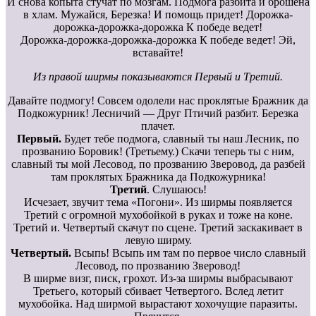
И снова копыта стучат по мозгам. Подмога разбита и брошена
в хлам. Мужайся, Березка! И помощь придет! Дорожка-
дорожка-дорожка-дорожка К победе ведет!
Дорожка-дорожка-дорожка-дорожка К победе ведет! Эй,
вставайте!
Из правой ширмы показываются Первый и Третий.
Давайте подмогу! Совсем одолели нас проклятые Бражник да
Подкожурник! Лесничий — Друг Птичий разбит. Березка
плачет.
Первый.
Будет тебе подмога, славный ты наш Лесник, по
прозванию Боровик! (Третьему.) Скачи теперь ты с ним,
славный ты мой Лесовод, по прозванию Зверовод, да разбей
там проклятых Бражника да Подкожурника!
Третий
. Слушаюсь!
Исчезает, звучит тема «Погони». Из ширмы появляется
Третий с огромной мухобойкой в руках и тоже на коне.
Третий и. Четвертый скачут по сцене. Третий заскакивает в
левую ширму.
Четвертый.
Всыпь! Всыпь им там по первое число славный
Лесовод, по прозванию Зверовод!
В ширме визг, писк, грохот. Из-за ширмы выбрасывают
Третьего, который сбивает Четвертого. Вслед летит
мухобойка. Над ширмой вырастают хохочущие паразиты.