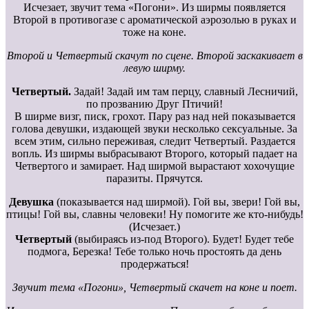
Исчезает, звучит тема «Погони». Из ширмы появляется
Второй в противогазе с ароматической аэрозолью в руках и
тоже на коне.
Второй и Четвертый скачут по сцене. Второй заскакивает в
левую ширму.
Четвертый.
Задай! Задай им там перцу, славный Лесничий,
по прозванию Друг Птичий!
В ширме визг, писк, грохот. Пару раз над ней показывается
голова девушки, издающей звуки несколько сексуальные. За
всем этим, сильно переживая, следит Четвертый. Раздается
вопль. Из ширмы выбрасывают Второго, который падает на
Четвертого и замирает. Над ширмой вырастают хохочущие
паразиты. Прячутся.
Девушка
(показывается над ширмой). Гой вы, звери! Гой вы,
птицы! Гой вы, славны человеки! Ну помогите же кто-нибудь!
(Исчезает.)
Четвертый
(выбираясь из-под Второго). Будет! Будет тебе
подмога, Березка! Тебе только ночь простоять да день
продержаться!
Звучит тема «Погони», Четвертый скачет на коне и поет.