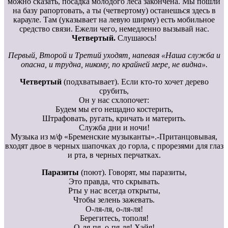
можно сказать, посадка молодого леса закончена. Мы пошли
на базу рапортовать, а ты (четвертому) останешься здесь в
карауле. Там (указывает на левую ширму) есть мобильное
средство связи. Ежели чего, немедленно вызывай нас.
Четвертый.
Слушаюсь!
Первый, Второй и Третий уходят, напевая «Наша служба и
опасна, и трудна, никому, по крайней мере, не видна».
Четвертый
(подхватывает). Если кто-то хочет дерево
срубить,
Он у нас схлопочет:
Будем мы его нещадно костерить,
Штрафовать, ругать, кричать и материть.
Служба дни и ночи!
Музыка из м/ф «Бременские музыканты».-Пританцовывая,
входят двое в черных шапочках до горла, с прорезями для глаз
и рта, в черных перчатках.
Паразиты
(поют). Говорят, мы паразиты,
Это правда, что скрывать.
Рты у нас всегда открыты,
Чтобы зелень зажевать.
О-ля-ля, о-ля-ля!
Берегитесь, тополя!
О-ля-пя, о-пя-ля! Хэйя!