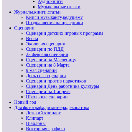
Аудиокниги
Музыкальные сказки
Журналы,книги,статьи
Книги музыканту,ведущему
Поздравления на праздники
Сценарии
Сценарии детских игровых программ
Весна
Экология сценарии
Сценарии по ПДД
23 февраля сценарии
Сценарии на Масленицу
Сценарии на 8 Марта
9 мая сценарии
День села сценарии
Сценарии против наркотиков
Сценарии День работника культуры
Сценарии на 1 апреля
Школьные сценарии
Новый год
Для фотографа,дизайнера,декоратора
Детский клипарт
Клипарт
Шаблоны
Векторная графика