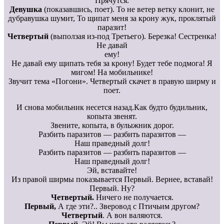
Прячутся.
Девушка
(показавшись, поет). То не ветер ветку клонит, не
дубравушка шумит, То щипат меня за крону жук, проклятый
паразит!
Четвертый
(выползая из-под Третьего). Березка! Сестренка!
Не давай
ему!
Не давай ему щипать тебя за крону! Будет тебе подмога! Я
мигом! На мобильнике!
Звучит тема «Погони». Четвертый скачет в правую ширму и
поет.
И снова мобильник несется назад.Как будто будильник,
копыта звенят.
Звените, копыта, в булыжник дорог.
Разбить паразитов — разбить паразитов —
Наш праведный долг!
Разбить паразитов — разбить паразитов —
Наш праведный долг!
Эй, вставайте!
Из правой ширмы показывается Первый. Вернее, вставай!
Первый. Ну?
Четвертый.
Ничего не получается.
Первый,
А где эти?.. Зверовод с Птичьим другом?
Четвертый
. А вон валяются.