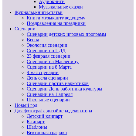
Аудиокниги
Музыкальные сказки
Журналы,книги,статьи
Книги музыканту,ведущему
Поздравления на праздники
Сценарии
Сценарии детских игровых программ
Весна
Экология сценарии
Сценарии по ПДД
23 февраля сценарии
Сценарии на Масленицу
Сценарии на 8 Марта
9 мая сценарии
День села сценарии
Сценарии против наркотиков
Сценарии День работника культуры
Сценарии на 1 апреля
Школьные сценарии
Новый год
Для фотографа,дизайнера,декоратора
Детский клипарт
Клипарт
Шаблоны
Векторная графика