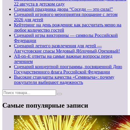
22 августа в детском саду
Сценарий праздника двора “Соседи — это сила!”
Сценарий игрового мероприятия прощание с летом
2026 для детей
Кейтеринг на день рождения: как рассчитать меню на
любое количество гостей
Сценарий игры викторины — символы Российской
Федерации
Сценарий летнего развлечения для детей —
Августовские спасы Медовый,Яблочный,Ореховый!
All-on-4: ответы на самые важные вопросы перед
лечением
Сценарий концертной программы, посвященной Дню
Государственного флага Российской Федерации
Высокие стандарты качества «Семяныча»: почему
покупатели выбирают надежность
Самые популярные записи