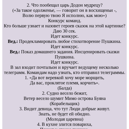
2. Что пообещал царь Додон мудрецу?
(«За такое одолженье, — говорит он в восхищеньи -,
Волю первую твою Я исполню, как мою»)
Конкурс команд.
Кто больше узнает и назовет героев сказок на этой картинке?
Даю 30 сек.
Идет конкурс.
Вед.:
Продекламировать любое стихотворение Пушкина.
Идет конкурс.
Вед.:
Показ домашнего задания. Инсценировать сказки
Пушкина.
Идет конкурс.
В зал входит почтальон и вручает ведущему несколько
телеграмм. Командам надо узнать, кто отправил телеграммы.
1. «Да вот веревкой хочу море морщить,
Да вас, проклятое племя, корчить».
(Балда)
2. Судно весело бежит,
Ветер весело шумит Мимо острова Буяна
(Корабельщик)
3. Видит девица, что тут Люди добрые живут.
Знать, не будет ей обидно.
(Молодая царевна)
4. В кухне злится повариха,