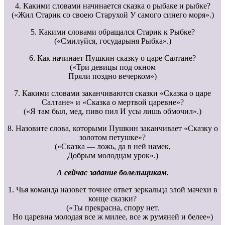
4. Какими словами начинается сказка о рыбаке и рыбке?
(«Жил Старик со своею Старухой У самого синего моря».)
5. Какими словами обращался Старик к Рыбке?
(«Смилуйся, государыня Рыбка».)
6. Как начинает Пушкин сказку о царе Салтане?
(«Три девицы под окном
Пряли поздно вечерком»)
7. Какими словами заканчиваются сказки «Сказка о царе
Салтане» и «Сказка о мертвой царевне»?
(«Я там был, мед, пиво пил И усы лишь обмочил».)
8. Назовите слова, которыми Пушкин заканчивает «Сказку о
золотом петушке»?
(«Сказка — ложь, да в ней намек,
Добрым молодцам урок».)
А сейчас задание болельщикам.
1. Чья команда назовет точнее ответ зеркальца злой мачехи в
конце сказки?
(«Ты прекрасна, спору нет.
Но царевна молодая все ж милее, все ж румяней и белее»)