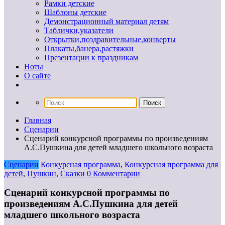
Рамки детские
Шаблоны детские
Демонстрационный материал детям
Таблички,указатели
Открытки,поздравительные,конверты
Плакаты,банера,растяжки
Презентации к праздникам
Ноты
О сайте
Главная
Сценарии
Сценарий конкурсной программы по произведениям
А.С.Пушкина для детей младшего школьного возраста
Сценарии
Конкурсная программа
,
Конкурсная программа для
детей
,
Пушкин
,
Сказки
0 Комментарии
Сценарий конкурсной программы по
произведениям А.С.Пушкина для детей
младшего школьного возраста