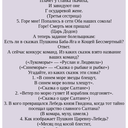
Плачет у станка ткачиха,
И завидуют оне
Г осударевой жене.
(Третья сестрица)
5. Горе мне! Попались в сети Оба наших сокола!
Горе! Смерть моя пришла!
(Царь Додон)
А теперь задание болельщикам:
Есть ли в сказках Пушкина Баба-Яга и Кощей Бессмертный?
Ответ.
А сейчас конкурс команд. Из каких сказок взято название
ваших команд?
(«Лукоморье» — «Руслан и Людмила»)
(«Синеморье» — «Сказка о рыбаке и рыбке»)
Угадайте, из каких сказок эти слова?
1. «В синем море звезды блещут,
В синем море волны хлещут».
(«Сказка о царе Салтане»)
2. «Ветер по морю гуляет И кораблик подгоняет».
(«Сказка о царе Салтане»)
3. В кого превращался Лебедь князя Гвидона, когда тот тайно
посещал царство славного Салтана?
(В комара, муху, шмеля.)
4. Как изображает Пушкин Царевну-Лебедь?
(«Месяц под косой блестит,