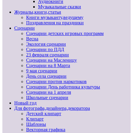
Аудиокниги
Музыкальные сказки
Журналы,книги,статьи
Книги музыканту,ведущему
Поздравления на праздники
Сценарии
Сценарии детских игровых программ
Весна
Экология сценарии
Сценарии по ПДД
23 февраля сценарии
Сценарии на Масленицу
Сценарии на 8 Марта
9 мая сценарии
День села сценарии
Сценарии против наркотиков
Сценарии День работника культуры
Сценарии на 1 апреля
Школьные сценарии
Новый год
Для фотографа,дизайнера,декоратора
Детский клипарт
Клипарт
Шаблоны
Векторная графика