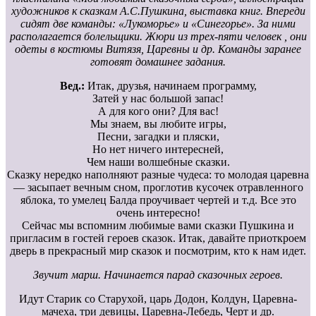
художников к сказкам А.С.Пушкина, выставка книг. Впереди
сидят две команды: «Лукоморье» и «Синегорье». За ними
располагается болельщики. Жюри из трех-пяти человек , они
одеты в костюмы Витязя, Царевны и др. Команды заранее
готовят домашнее задания.
Вед.:
Итак, друзья, начинаем программу,
Затей у нас большой запас!
А для кого они? Для вас!
Мы знаем, вы любите игры,
Песни, загадки и пляски,
Но нет ничего интересней,
Чем наши волшебные сказки.
Сказку нередко наполняют разные чудеса: то молодая царевна
— засыпает вечным сном, проглотив кусочек отравленного
яблока, то умелец Балда проучивает чертей и т.д. Все это
очень интересно!
Сейчас мы вспомним любимые вами сказки Пушкина и
пригласим в гостей героев сказок. Итак, давайте приоткроем
дверь в прекрасный мир сказок и посмотрим, кто к нам идет.
Звучит марш. Начинается парад сказочных героев.
Идут Старик со Старухой, царь Додон, Колдун, Царевна-
мачеха, три девицы, Царевна-Лебедь, Черт и др.