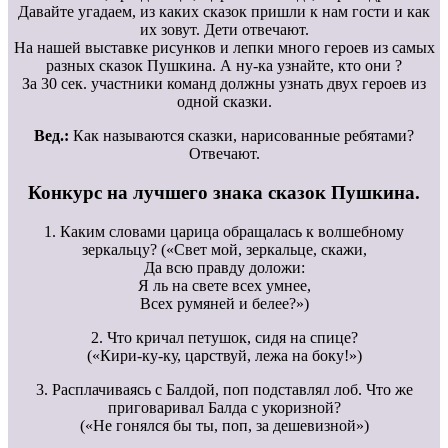
Давайте угадаем, из каких сказок пришли к нам гости и как
их зовут. Дети отвечают.
На нашей выставке рисунков и лепки много героев из самых
разных сказок Пушкина. А ну-ка узнайте, кто они ?
За 30 сек. участники команд должны узнать двух героев из
одной сказки.
Вед.:
Как называются сказки, нарисованные ребятами?
Отвечают.
Конкурс на лучшего знака сказок Пушкина.
1. Каким словами царица обращалась к волшебному
зеркальцу? («Свет мой, зеркальце, скажи,
Да всю правду доложи:
Я ль на свете всех умнее,
Всех румяней и белее?»)
2. Что кричал петушок, сидя на спице?
(«Кири-ку-ку, царствуй, лежа на боку!»)
3. Расплачиваясь с Балдой, поп подставлял лоб. Что же
приговаривал Балда с укоризной?
(«Не гонялся бы ты, поп, за дешевизной»)