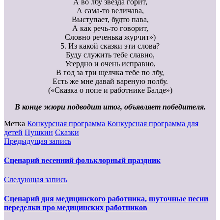
А во лбу звезда горит,
А сама-то величава,
Выступает, будто пава,
А как речь-то говорит,
Словно реченька журчит»)
5. Из какой сказки эти слова?
Буду служить тебе славно,
Усердно и очень исправно,
В год за три щелчка тебе по лбу,
Есть же мне давай вареную полбу.
(«Сказка о попе и работнике Балде»)
В конце жюри подводит итог, объявляет победителя.
Метка
Конкурсная программа
Конкурсная программа для
детей
Пушкин
Сказки
Предыдущая запись
Сценарий весенний фольклорный праздник
Следующая запись
Сценарий дня медицинского работника, шуточные песни
переделки про медицинских работников