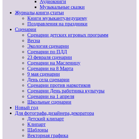
Аудиокниги
Музыкальные сказки
Журналы,книги,статьи
Книги музыканту,ведущему
Поздравления на праздники
Сценарии
Сценарии детских игровых программ
Весна
Экология сценарии
Сценарии по ПДД
23 февраля сценарии
Сценарии на Масленицу
Сценарии на 8 Марта
9 мая сценарии
День села сценарии
Сценарии против наркотиков
Сценарии День работника культуры
Сценарии на 1 апреля
Школьные сценарии
Новый год
Для фотографа,дизайнера,декоратора
Детский клипарт
Клипарт
Шаблоны
Векторная графика