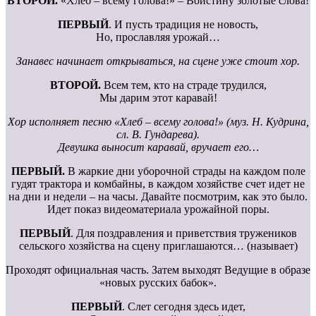
ВТОРОЙ.
«Хлеб – всему голова!» – Воистину золотые слова!
ПЕРВЫЙ
. И пусть традиция не новость,
Но, прославляя урожай…
Занавес начинает открываться, на сцене уже стоит хор.
ВТОРОЙ.
Всем тем, кто на страде трудился,
Мы дарим этот каравай!
Хор исполняет песню «Хлеб – всему голова!» (муз. Н. Кудрина,
сл. В. Гундарева).
Девушка выносит каравай, вручает его…
ПЕРВЫЙ.
В жаркие дни уборочной страды на каждом поле
гудят трактора и комбайны, в каждом хозяйстве счет идет не
на дни и недели – на часы. Давайте посмотрим, как это было.
Идет показ видеоматериала урожайной поры.
ПЕРВЫЙ
. Для поздравления и приветствия тружеников
сельского хозяйства на сцену приглашаются… (называет)
Проходят официальная часть. Затем выходят Ведущие в образе
«новых русских бабок».
ПЕРВЫЙ
. Слет сегодня здесь идет,