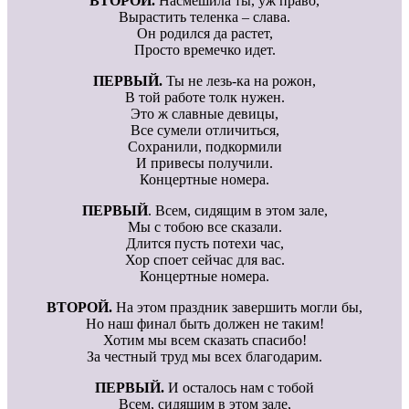
ВТОРОЙ.
Насмешила ты, уж право,
Вырастить теленка – слава.
Он родился да растет,
Просто времечко идет.
ПЕРВЫЙ.
Ты не лезь-ка на рожон,
В той работе толк нужен.
Это ж славные девицы,
Все сумели отличиться,
Сохранили, подкормили
И привесы получили.
Концертные номера.
ПЕРВЫЙ
. Всем, сидящим в этом зале,
Мы с тобою все сказали.
Длится пусть потехи час,
Хор споет сейчас для вас.
Концертные номера.
ВТОРОЙ.
На этом праздник завершить могли бы,
Но наш финал быть должен не таким!
Хотим мы всем сказать спасибо!
За честный труд мы всех благодарим.
ПЕРВЫЙ.
И осталось нам с тобой
Всем, сидящим в этом зале,