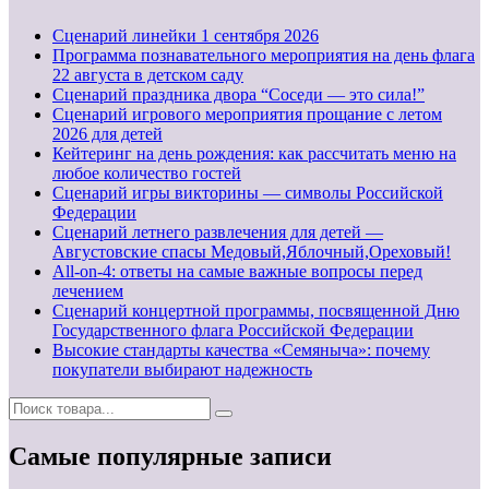
Cценарий линейки 1 сентября 2026
Программа познавательного мероприятия на день флага
22 августа в детском саду
Сценарий праздника двора “Соседи — это сила!”
Сценарий игрового мероприятия прощание с летом
2026 для детей
Кейтеринг на день рождения: как рассчитать меню на
любое количество гостей
Сценарий игры викторины — символы Российской
Федерации
Сценарий летнего развлечения для детей —
Августовские спасы Медовый,Яблочный,Ореховый!
All-on-4: ответы на самые важные вопросы перед
лечением
Сценарий концертной программы, посвященной Дню
Государственного флага Российской Федерации
Высокие стандарты качества «Семяныча»: почему
покупатели выбирают надежность
Самые популярные записи