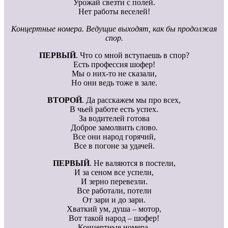
Урожай свезти с полей.
Нет работы веселей!
Концертные номера. Ведущие выходят, как бы продолжая
спор.
ПЕРВЫЙ
. Что со мной вступаешь в спор?
Есть профессия шофер!
Мы о них-то не сказали,
Но они ведь тоже в зале.
ВТОРОЙ
. Да расскажем мы про всех,
В чьей работе есть успех.
За водителей готова
Доброе замолвить слово.
Все они народ горячий,
Все в погоне за удачей.
ПЕРВЫЙ
. Не валяются в постели,
И за сеном все успели,
И зерно перевезли.
Все работали, потели
От зари и до зари.
Хваткий ум, душа – мотор,
Вот такой народ – шофер!
Концертные номера.