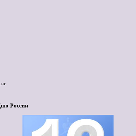
сии
Дню России