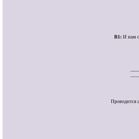
В1:
И нам о
___
___
Проводится ц