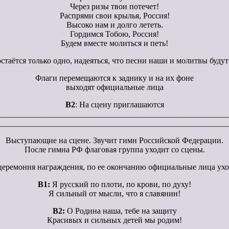
Через ризы твои потечет!
Распрями свои крылья, Россия!
Высоко нам и долго лететь.
Гордимся Тобою, Россия!
Будем вместе молиться и петь!
стаётся только одно, надеяться, что песни наши и молитвы буду
Флаги перемещаются к заднику и на их фоне
выходят официальные лица
В2
: На сцену приглашаются
________________________________________________________
________________________________________________________
Выступающие на сцене. Звучит гимн Российской Федерации.
После гимна РФ флаговая группа уходит со сцены.
еремония награждения, по ее окончанию официальные лица ухо
В1:
Я русский по плоти, по крови, по духу!
Я сильный от мысли, что я славянин!
В2:
О Родина наша, тебе на защиту
Красивых и сильных детей мы родим!