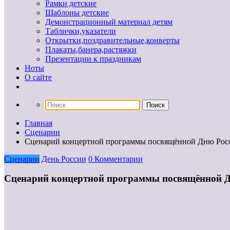
Рамки детские
Шаблоны детские
Демонстрационный материал детям
Таблички,указатели
Открытки,поздравительные,конверты
Плакаты,банера,растяжки
Презентации к праздникам
Ноты
О сайте
Главная
Сценарии
Сценарий концертной программы посвящённой Дню Рос
Сценарии
День России
0 Комментарии
Сценарий концертной программы посвящённой 