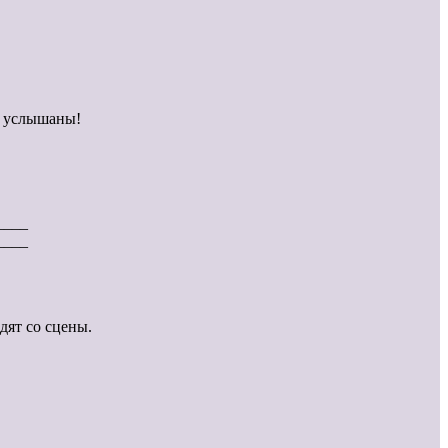
т услышаны!
____
____
дят со сцены.