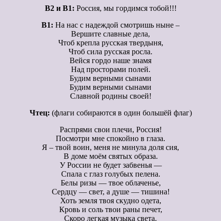
В2 и В1:
Россия, мы гордимся тобой!!!
В1:
На нас с надеждой смотришь ныне –
Вершите славные дела,
Чтоб крепла русская твердыня,
Чтоб сила русская росла.
Вейся гордо наше знамя
Над просторами полей.
Будим верными сынами
Будим верными сынами
Славной родины своей!
Чтец:
(флаги собираются в один большёй флаг)
Распрями свои плечи, Россия!
Посмотри мне спокойно в глаза.
Я – твой воин, меня не минула доля сия,
В доме моём святых образа.
У России не будет забвенья —
Спала с глаз голубых пелена.
Белы ризы — твое облаченье,
Сердцу — свет, а душе — тишина!
Хоть земля твоя скудно одета,
Кровь и соль твои раны печет,
Скоро легкая музыка света.