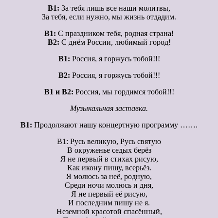
В1:
За тебя лишь все наши молитвы,
За тебя, если нужно, мы жизнь отдадим.
В1:
С праздником тебя, родная страна!
В2:
С днём России, любимый город!
В1:
Россия, я горжусь тобой!!!
В2:
Россия, я горжусь тобой!!!
В1 и В2:
Россия, мы гордимся тобой!!!
Музыкальная заставка.
В1:
Продолжают нашу концертную программу …….
В1: Русь великую, Русь святую
В окруженье седых берёз
Я не первый в стихах рисую,
Как икону пишу, всерьёз.
Я молюсь за неё, родную,
Среди ночи молюсь и дня,
Я не первый её рисую,
И последним пишу не я.
Неземной красотой спасённый,