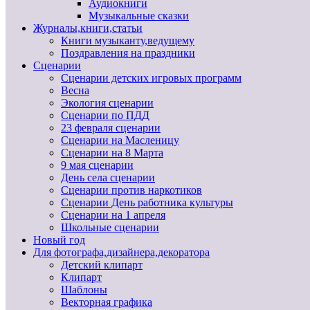
Аудиокниги
Музыкальные сказки
Журналы,книги,статьи
Книги музыканту,ведущему
Поздравления на праздники
Сценарии
Сценарии детских игровых программ
Весна
Экология сценарии
Сценарии по ПДД
23 февраля сценарии
Сценарии на Масленицу
Сценарии на 8 Марта
9 мая сценарии
День села сценарии
Сценарии против наркотиков
Сценарии День работника культуры
Сценарии на 1 апреля
Школьные сценарии
Новый год
Для фотографа,дизайнера,декоратора
Детский клипарт
Клипарт
Шаблоны
Векторная графика