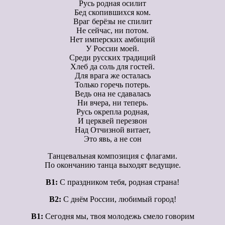
Русь родная осилит
Бед скопившихся ком.
Враг берёзы не спилит
Не сейчас, ни потом.
Нет имперских амбиций
У России моей.
Среди русских традиций
Хлеб да соль для гостей.
Для врага же осталась
Только горечь потерь.
Ведь она не сдавалась
Ни вчера, ни теперь.
Русь окрепла родная,
И церквей перезвон
Над Отчизной витает,
Это явь, а не сон
Танцевальная композиция с флагами.
По окончанию танца выходят ведущие.
В1:
С праздником тебя, родная страна!
В2:
С днём России, любимый город!
В1:
Сегодня мы, твоя молодежь смело говорим