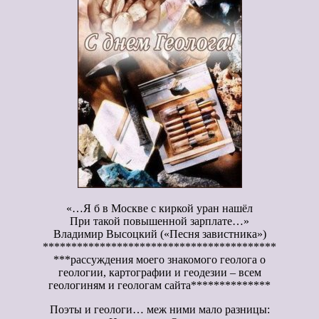
«…Я б в Москве с киркой уран нашёл
При такой повышенной зарплате…»
Владимир Высоцкий («Песня завистника»)
*****************************************
***рассуждения моего знакомого геолога о
геологии, картографии и геодезии – всем
геологиням и геологам сайта**************
Поэты и геологи… меж ними мало разницы: