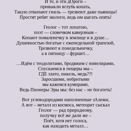
И те, и эти дОроги –
привыкли вглубь копать,
Такую откопают гниль — трезвеют даже пьяницы!
Простят ребят экологи, ведь им шагать опять!
Геолог – тот лопатою,
поэт — словечком каверзным –
Копают помаленечку в землице и в душе…
Душевностью богатые с еженедельной трапезой,
Трезвеют к понедельничку,
а в пятницу – фуршет…
…Идём с теодолитами, бродяжим с нивелирами,
Спускаемся в пещеры мы –
ГДЕ злато, никель, медь??!
Заросшими, небритыми
мы кажемся кумирами,
Ведь Пионеры Эры мы: без нас – не богатеть!
Вот углеводородами наполненные зАлежи,
А вот – металл из космоса, метеорит сыскал
Геолог — рад природному,
получку всё же дали же –
Поёт, хотя нет голоса,
как находить металл…