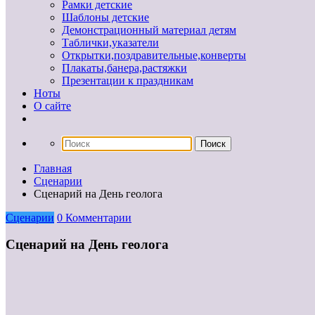
Рамки детские
Шаблоны детские
Демонстрационный материал детям
Таблички,указатели
Открытки,поздравительные,конверты
Плакаты,банера,растяжки
Презентации к праздникам
Ноты
О сайте
Главная
Сценарии
Сценарий на День геолога
Сценарии
0 Комментарии
Сценарий на День геолога