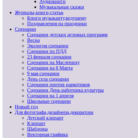
Аудиокниги
Музыкальные сказки
Журналы,книги,статьи
Книги музыканту,ведущему
Поздравления на праздники
Сценарии
Сценарии детских игровых программ
Весна
Экология сценарии
Сценарии по ПДД
23 февраля сценарии
Сценарии на Масленицу
Сценарии на 8 Марта
9 мая сценарии
День села сценарии
Сценарии против наркотиков
Сценарии День работника культуры
Сценарии на 1 апреля
Школьные сценарии
Новый год
Для фотографа,дизайнера,декоратора
Детский клипарт
Клипарт
Шаблоны
Векторная графика