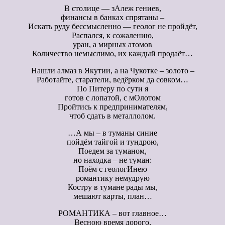
В столице — зАлеж гениев,
финансы в банках спрятаны –
Искать руду бессмысленно — геолог не пройдёт,
Распался, к сожалению,
уран, а мирных атомов
Количество немыслимо, их каждый продаёт…
Нашли алмаз в Якутии, а на Чукотке – золото –
Работайте, старатели, ведёрком да совком…
По Питеру по сути я
готов с лопатой, с мОлотом
Пройтись к предпринимателям,
чтоб сдать в металлолом.
…А мы – в туманы синие
пойдём тайгой и тундрою,
Поедем за туманом,
но находка – не туман:
Поём с геологИнею
романтику немудрую
Костру в тумане рады мы,
мешают карты, план…
РОМАНТИКА – вот главное…
Весною время дорого,