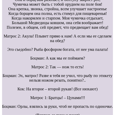
Чумичка может быть с тобой орудием на поле боя!
Она крепка, звонка, стройна, всем улучшает настроенье
Когда борщем она полна, есть стимул для пищеваренья!
Когда накормлен и старпом. Моя чумичка отдыхает,
Большой Медведицы ковшом, она себя воображает!
Полезен, в общем, сей предмет, что предвещает вам обед!
Матрос 2: Акула! Плывет прямо к нам! А если мы ее сделаем
на обед?
Это съедобно? Рыба фосфором богата, от нее ума палата!
Боцман: А как мы ее поймаем?
Матрос 2: Так — нож то есть!
Боцман: Эх, матрос! Разве я тебя не учил, что рыбу по этикету
нельзя ножом резать, понятно?..
Кок: На второе – второй рукав! (Все нюхают)
Матрос 1: Братцы! – Цунами!!!
Боцман: Орлы, взялись за руки, чтоб не пропасть по одиночке.