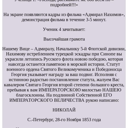
подробней!!!»
На экране появляются кадры из фильма «Адмирал Нахимов»,
демонстрация фильма в течение 3-5 минут.
Ученик 4 зачитывает:
Высочайшая грамота
Нашему Вице – Адмиралу, Начальнику 5-й Флотской дивизии,
Нахимову истреблением турецкой эскадры при Синопе вы
украсили летопись Русского флота новою победою, которая
навсегда останется памятною в морской истории. Статут
военного ордена Святого Великомученика и Победоносца
Георгия указывает награду за ваш подвиг. Исполняя с
истинною радостью постановление статута, жалуем Вас
кавалером Святаго Георгия второй степени большого креста,
пребывая к вам ИМПЕРАТОРСКОЮ милостью НАШЕЮ
благосклонны. На подлинной Собственной ЕГО
ИМПЕРАТОРСКОГО ВЕЛИЧЕСТВА рукою написано:
НИКОЛАЙ
С.-Петербург, 28-го Ноября 1853 года