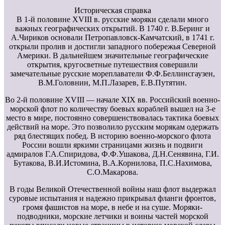
Историческая справка
В 1-й половине XVIII в. русские моряки сделали много
важных географических открытий. В 1740 г. В.Беринг и
А.Чириков основали Петропавловск-Камчатский, в 1741 г.
открыли пролив и достигли западного побережья Северной
Америки. В дальнейшем значительные географические
открытия, кругосветные путешествия совершили
замечательные русские мореплаватели Ф.Ф.Беллинсгаузен,
В.М.Головнин, М.П.Лазарев, Е.В.Путятин.
Во 2-й половине XVIII — начале XIX вв. Российский военно-
морской флот по количеству боевых кораблей вышел на 3-е
место в мире, постоянно совершенствовалась тактика боевых
действий на море. Это позволило русским морякам одержать
ряд блестящих побед. В историю военно-морского флота
России вошли яркими страницами жизнь и подвиги
адмиралов Г.А.Спиридова, Ф.Ф.Ушакова, Д.Н.Сенявина, Г.И.
Бутакова, В.И.Истомина, В.А.Корнилова, П.С.Нахимова,
С.О.Макарова.
В годы Великой Отечественной войны наш флот выдержал
суровые испытания и надежно прикрывал фланги фронтов,
громя фашистов на море, в небе и на суше. Моряки-
подводники, морские летчики и воины частей морской