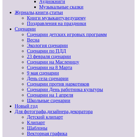
Аудиокниги
Музыкальные сказки
Журналы,книги,статьи
Книги музыканту,ведущему
Поздравления на праздники
Сценарии
Сценарии детских игровых программ
Весна
Экология сценарии
Сценарии по ПДД
23 февраля сценарии
Сценарии на Масленицу
Сценарии на 8 Марта
9 мая сценарии
День села сценарии
Сценарии против наркотиков
Сценарии День работника культуры
Сценарии на 1 апреля
Школьные сценарии
Новый год
Для фотографа,дизайнера,декоратора
Детский клипарт
Клипарт
Шаблоны
Векторная графика