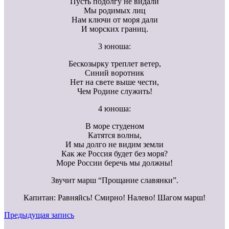
Пусть подолгу не видали
Мы родимых лиц
Нам ключи от моря дали
И морских границ.
3 юноша:
Бескозырку треплет ветер,
Синий воротник
Нет на свете выше чести,
Чем Родине служить!
4 юноша:
В море студеном
Катятся волны,
И мы долго не видим земли
Как же Россия будет без моря?
Море России беречь мы должны!
Звучит марш “Прощание славянки”.
Капитан: Равняйсь! Смирно! Налево! Шагом марш!
Предыдущая запись