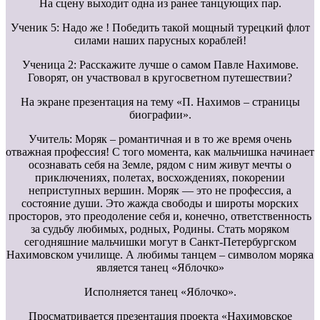
На сцену выходит одна из ранее танцующих пар.
Ученик 5: Надо же ! Победить такой мощный турецкий флот
силами наших парусных кораблей!
Ученица 2: Расскажите лучше о самом Павле Нахимове.
Говорят, он участвовал в кругосветном путешествии?
На экране презентация на тему «П. Нахимов – страницы
биографии».
Учитель: Моряк – романтичная и в то же время очень
отважная профессия! С того момента, как мальчишка начинает
осознавать себя на Земле, рядом с ним живут мечты о
приключениях, полетах, восхождениях, покорении
неприступных вершин. Моряк — это не профессия, а
состояние души. Это жажда свободы и широты морских
просторов, это преодоление себя и, конечно, ответственность
за судьбу любимых, родных, Родины. Стать моряком
сегодняшние мальчишки могут в Санкт-Петербургском
Нахимовском училище. А любимы танцем – символом моряка
является танец «Яблочко»
Исполняется танец «Яблочко».
Просматривается презентация проекта «Нахимовское