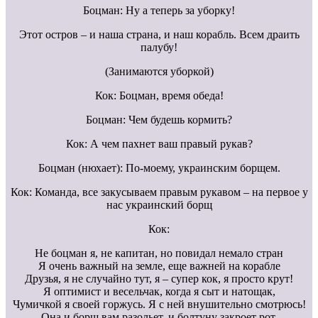
Боцман: Ну а теперь за уборку!
Этот остров – и наша страна, и наш корабль. Всем драить
палубу!
(Занимаются уборкой)
Кок: Боцман, время обеда!
Боцман: Чем будешь кормить?
Кок: А чем пахнет ваш правый рукав?
Боцман (нюхает): По-моему, украинским борщем.
Кок: Команда, все закусываем правым рукавом – на первое у
нас украинский борщ
Кок:
Не боцман я, не капитан, но повидал немало стран
Я очень важный на земле, еще важней на корабле
Друзья, я не случайно тут, я – супер кок, я просто крут!
Я оптимист и весельчак, когда я сыт и натощак,
Чумичкой я своей горжусь. Я с ней внушительно смотрюсь!
Она и борщ вам разольет, и болтуну закроет рот,