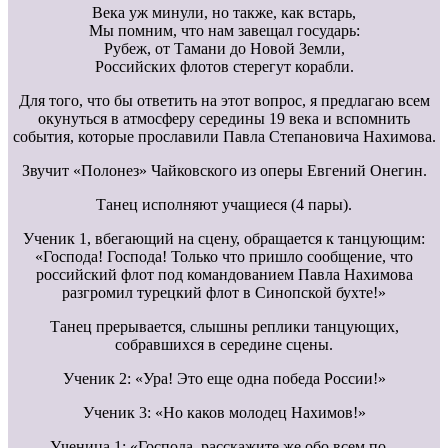
Века уж минули, но также, как встарь,
Мы помним, что нам завещал государь:
Рубеж, от Тамани до Новой Земли,
Российских флотов стерегут корабли.
Для того, что бы ответить на этот вопрос, я предлагаю всем
окунуться в атмосферу середины 19 века и вспомнить
события, которые прославили Павла Степановича Нахимова.
Звучит «Полонез» Чайковского из оперы Евгений Онегин.
Танец исполняют учащиеся (4 пары).
Ученик 1, вбегающий на сцену, обращается к танцующим:
«Господа! Господа! Только что пришло сообщение, что
российский флот под командованием Павла Нахимова
разгромил турецкий флот в Синопской бухте!»
Танец прерывается, слышны реплики танцующих,
собравшихся в середине сцены.
Ученик 2: «Ура! Это еще одна победа России!»
Ученик 3: «Но каков молодец Нахимов!»
Ученица 1: «Господа, расскажите же обо всем по –