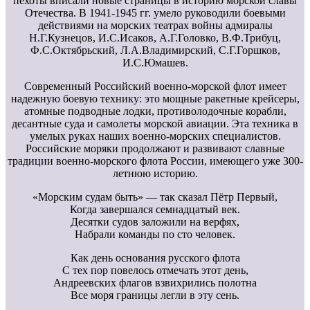
пехоты вписали новые страницы в историю морской славы
Отечества. В 1941-1945 гг. умело руководили боевыми
действиями на морских театрах войны адмиралы
Н.Г.Кузнецов, И.С.Исаков, А.Г.Головко, В.Ф.Трибуц,
Ф.С.Октябрьский, Л.А.Владимирский, С.Г.Горшков,
И.С.Юмашев.
Современный Российский военно-морской флот имеет
надежную боевую технику: это мощные ракетные крейсеры,
атомные подводные лодки, противолодочные корабли,
десантные суда и самолеты морской авиации. Эта техника в
умелых руках наших военно-морских специалистов.
Российские моряки продолжают и развивают славные
традиции военно-морского флота России, имеющего уже 300-
летнюю историю.
«Морским судам быть» — так сказал Пётр Первый,
Когда завершался семнадцатый век.
Десятки судов заложили на верфях,
Набрали команды по сто человек.
Как день основания русского флота
С тех пор повелось отмечать этот день,
Андреевских флагов взвихрились полотна
Все моря границы легли в эту сень.