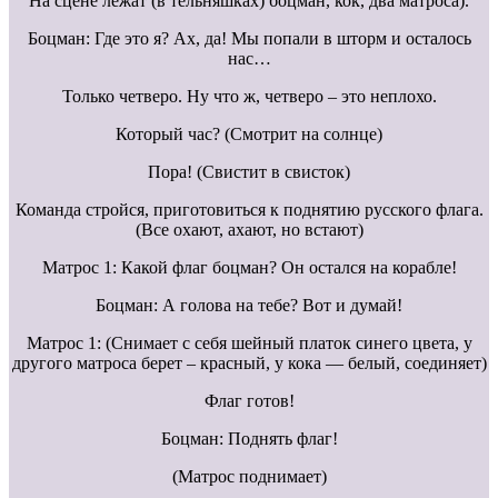
На сцене лежат (в тельняшках) боцман, кок, два матроса).
Боцман: Где это я? Ах, да! Мы попали в шторм и осталось
нас…
Только четверо. Ну что ж, четверо – это неплохо.
Который час? (Смотрит на солнце)
Пора! (Свистит в свисток)
Команда стройся, приготовиться к поднятию русского флага.
(Все охают, ахают, но встают)
Матрос 1: Какой флаг боцман? Он остался на корабле!
Боцман: А голова на тебе? Вот и думай!
Матрос 1: (Снимает с себя шейный платок синего цвета, у
другого матроса берет – красный, у кока — белый, соединяет)
Флаг готов!
Боцман: Поднять флаг!
(Матрос поднимает)