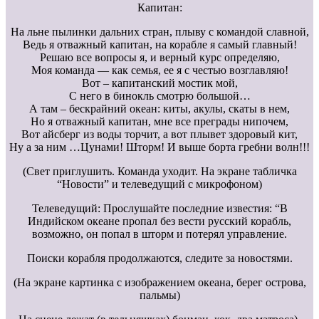
Капитан:
На льне пылинки дальних стран, плыву с командой славной,
Ведь я отважный капитан, на корабле я самый главный!
Решаю все вопросы я, и верный курс определяю,
Моя команда — как семья, ее я с честью возглавляю!
Вот – капитанский мостик мой,
С него в бинокль смотрю большой…
А там – бескрайний океан: киты, акулы, скаты в нем,
Но я отважный капитан, мне все преграды нипочем,
Вот айсберг из воды торчит, а вот плывет здоровый кит,
Ну а за ним …Цунами! Шторм! И выше борта гребни волн!!!
(Свет приглушить. Команда уходит. На экране табличка
“Новости” и телеведущий с микрофоном)
Телеведущий: Прослушайте последние известия: “В
Индийском океане пропал без вести русский корабль,
возможно, он попал в шторм и потерял управление.
Поиски корабля продолжаются, следите за новостями.
(На экране картинка с изображением океана, берег острова,
пальмы)