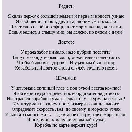
Радист:
Я связь держу с большой землей и первым новость узнаю
Я сообщения порой, друзьям, любимым посылаю
Летят слова любви в эфир, поет морзянка над волнами,
Ведь я радист, я слышу мир, вы далеко, но рядом с нами!
Доктор:
У врача забот нимало, надо кубрик посетить,
Вдруг команду кормят мало, может надо подкормить
Чтобы были все здоровы. И удачным был поход,
Корабельный доктор снова службу трудную несет.
Штурман:
У штурмана орлиный глаз, а под рукой всегда компас!
Чтоб верно курс определять, координаты надо знать
Не страшен кораблю туман, ведь есть у штурмана секстан!
Им штурман на своем посту измерит солнца высоту
Определяет скорость ЛАГ по своему, в морских узлах
Узнаю я за много миль – где в море шторм, где в море штиль
Я штурман, у меня нормальный пульс,
Корабль по карте держит курс!