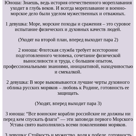
Юноша: Знаешь, ведь история отечественного мореплавания
уходит в глубь веков. И всегда мореплавание и военно-
морское дело были уделом мужественных и отважных.
1 девушка: Море, морские походы и сражения – это суровое
испытание физических и духовных качеств людей.
(Уходят на второй план, вперед выходит пара 2)
2 юноша: Флотская служба требует всесторонне
подготовленного человека, сочетание физической
выносливости и труда, с большим опытом,
профессиональными знаниями, инициативой, находчивостью
и смекалкой.
2 девушка: В море выковываются лучшие черты духовного
облика русских моряков – любовь к Родине, готовность ее
защищать.
(Уходят, вперед выходит пара 3)
3 юноша: “Все воинские корабли российские не должны ни
перед кем спускать флаги” — эти заповеди первого Морского
Устава свято выполнялись всеми поколениями моряков.
3 девушка: Стойкость и мужество, воля к победе, готовность