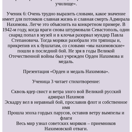
училище».
Ученик 6: Очень трудно выразить словами, какое значение
имеет для потомков славная жизнь и славная смерть Адмирала
Нахимова. Легче это объяснить на конкретном примере. В
1942-м году, когда враги снова штурмовали Севастополь, один
снаряд попал в музей и в клочья разорвал мундир Павла
Степановича. Тогда моряки разобрали эти тряпицы и,
прикрепив их к бушлатам, со словами «мы нахимовские»
пошли в последний бой. Не зря в годы Великой
Отечественной войны был учрежден Орден Нахимова и
медаль.
Презентация «Орден и медаль Нахимова».
Ученица 3 читает стихотворение:
Сквозь ядер свист и ветра злого вой Великий русский
адмирал Нахимов
Эскадру вел в неравный бой, прославив флот и собственное
имя
Прошла эпоха гордых парусов, оставив ветру вымпелы и
флаги
Весь мир узнал советских моряков – приемников
Нахимовской отваги.