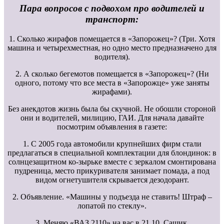
Пара вопросов с подвохом про водителей и
транспорт:
1. Сколько жирафов помещается в «Запорожец»? (Три. Хотя
машина и четырехместная, но одно место предназначено для
водителя).
2. А сколько бегемотов помещается в «Запорожец»? (Ни
одного, потому что все места в «Запорожце» уже заняты
жирафами).
Без анекдотов жизнь была бы скучной. Не обошли стороной
они и водителей, милицию, ГАИ. Для начала давайте
посмотрим объявления в газете:
1. С 2005 года автомобили крупнейших фирм стали
предлагаться в специальной комплектации для блондинок: в
солнцезащитном ко-зырьке вместе с зеркалом смонтирована
пудреница, место прикуривателя занимает помада, а под
видом огнетушителя скрывается дезодорант.
2. Объявление. «Машины у подъезда не ставить! Штраф –
лопатой по стеклу».
3. Меняю «ВАЗ 2110» на вас в 21.10. Сашик.