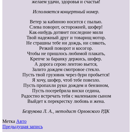
желаем удачи, здоровья и счастья!
Исполняется концертный номер.
Ветер за кабиною носится с пылью.
Слева поворот, осторожней, шофер!
Как-нибудь дотянет последние мили
Твой надежный друг и товарищ мотор.
Не страшны тебе ни дождь, ни слякоть,
Резкий поворот и косогор.
Чтобы не пришлось любимой плакать,
Крепче за баранку держись, шофер.
А дорога серою лентою вьется,
Залито дождем смотровое стекло.
Пусть твой грузовик через бури пробьется!
Я хочу, шофер, чтоб тебе повезло.
Пусть пропахли руки дождем и бензином,
Пусть посеребрила виски седина,
Радостно встречать тебя с маленьким сыном
Выйдет к перекрестку любовь и жена.
Безрукова Л. А., методист Орловского РДК
Метка
Авто
Предыдущая запись