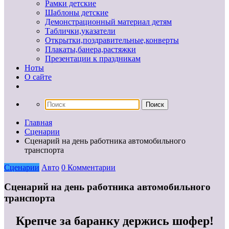
Рамки детские
Шаблоны детские
Демонстрационный материал детям
Таблички,указатели
Открытки,поздравительные,конверты
Плакаты,банера,растяжки
Презентации к праздникам
Ноты
О сайте
Главная
Сценарии
Сценарий на день работника автомобильного
транспорта
Сценарии
Авто
0 Комментарии
Сценарий на день работника автомобильного
транспорта
Крепче за баранку держись шофер!