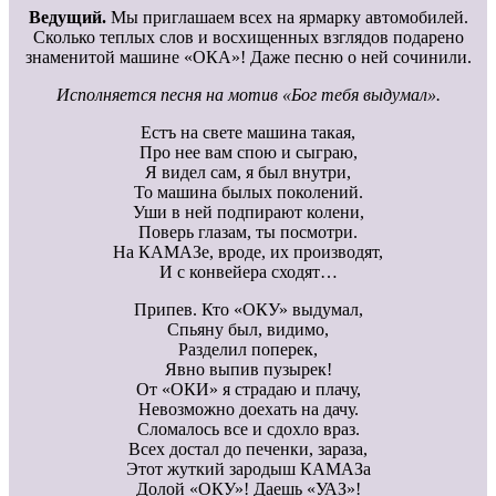
Ведущий.
Мы приглашаем всех на ярмарку автомобилей.
Сколько теплых слов и восхищенных взглядов подарено
знаменитой машине «ОКА»! Даже песню о ней сочинили.
Исполняется песня на мотив «Бог тебя выдумал».
Естъ на свете машина такая,
Про нее вам спою и сыграю,
Я видел сам, я был внутри,
То машина былых поколений.
Уши в ней подпирают колени,
Поверь глазам, ты посмотри.
На КАМАЗе, вроде, их производят,
И с конвейера сходят…
Припев. Кто «ОКУ» выдумал,
Спьяну был, видимо,
Разделил поперек,
Явно выпив пузырек!
От «ОКИ» я страдаю и плачу,
Невозможно доехать на дачу.
Сломалось все и сдохло враз.
Всех достал до печенки, зараза,
Этот жуткий зародыш КАМАЗа
Долой «ОКУ»! Даешь «УАЗ»!