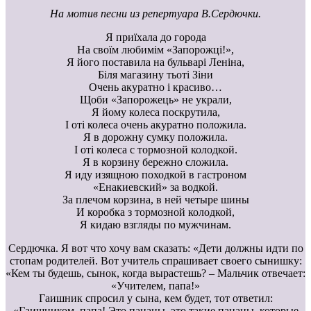
На мотив песни из репертуара В.Сердючки.
Я приїхала до города
На своїм любимім «Запорожці!»,
Я його поставила на бульварі Леніна,
Біля магазину тьоті Зіни
Очень акуратно і красиво…
Щоби «Запорожець» не украли,
Я йому колеса поскрутила,
I оті колеса очень акуратно положила.
Я в дорожну сумку положила.
I оті колеса с тормозной колодкой.
Я в корзину бережно сложила.
Я иду изящною походкой в гастроном
«Енакиевский» за водкой.
За плечом корзина, в ней четыре шины
И коробка з тормозной колодкой,
Я кидаю взгляды по мужчинам.
Сердючка. Я вот что хочу вам сказать: «Дети должны идти по
стопам родителей. Вот учитель спрашивает своего сынишку:
«Кем ты будешь, сынок, когда вырастешь? – Мальчик отвечает:
«Учителем, папа!»
Гаишник спросил у сына, кем будет, тот ответил:
«Гаишником, папа! Это пацаны, это такие пацаны, которые