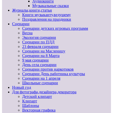
Аудиокниги
Музыкальные сказки
Журналы,книги,статьи
Книги музыканту,ведущему
Поздравления на праздники
Сценарии
Сценарии детских игровых программ
Весна
Экология сценарии
Сценарии по ПДД
23 февраля сценарии
Сценарии на Масленицу
Сценарии на 8 Марта
9 мая сценарии
День села сценарии
Сценарии против наркотиков
Сценарии День работника культуры
Сценарии на 1 апреля
Школьные сценарии
Новый год
Для фотографа,дизайнера,декоратора
Детский клипарт
Клипарт
Шаблоны
Векторная графика