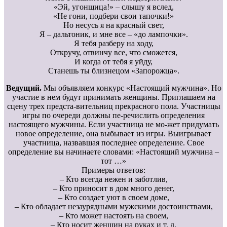
«Эй, угонщица!» – слышу я вслед,
«Не гони, подбери свои тапочки!»
Но несусь я на красный свет,
Я – дальтоник, и мне все – «до лампочки».
Я тебя разберу на ходу,
Откручу, отвинчу все, что сможется,
И когда от тебя я уйду,
Станешь ты близнецом «Запорожца».
Ведущий.
Мы объявляем конкурс «Настоящий мужчина». Но
участие в нем будут принимать женщины. Приглашаем на
сцену трех предста-вительниц прекрасного пола. Участницы
игры по очереди должны пе-речислить определения
настоящего мужчины. Если участница не мо-жет придумать
новое определение, она выбывает из игры. Выигрывает
участница, назвавшая последнее определение. Свое
определение вы начинаете словами: «Настоящий мужчина –
тот …»
Примеры ответов:
– Кто всегда нежен и заботлив,
– Кто приносит в дом много денег,
– Кто создает уют в своем доме,
– Кто обладает незаурядными мужскими достоинствами,
– Кто может настоять на своем,
– Кто носит женщин на руках и т. д.