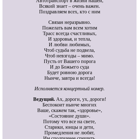
Автотранспорт в жизни нашей,
Всякий знает – очень важен.
Поздравляем всех, кто с ним
Связан неразрывно.
Пожелать вам всем хотим
Трасс всегда счастливых,
И здоровья, и тепла,
И любви любимых,
Чтоб судьба не подвела,
Чтоб невзгоды – мимо.
Пусть от Вашего порога
И до Божьего суда
Будет ровною дорога
Нынче, завтра и всегда!
Исполняется концертный номер.
Ведущий.
Ах, дороги, ух, дороги!
Беспокоит нынче многих
Ваше, скажем так, «здоровье»,
«Состояние души».
Потому что все на свете,
Старики, юнцы и дети,
Промедления не любят,
Им сподручнее спешить.