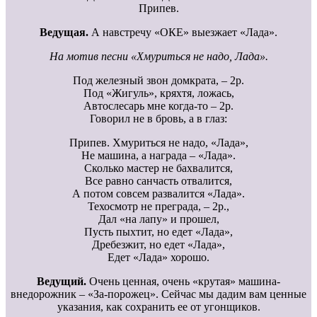
Припев.
Ведущая.
А навстречу «ОКЕ» выезжает «Лада».
На мотив песни «Хмуриться не надо, Лада».
Под железный звон домкрата, – 2р.
Под «Жигуль», кряхтя, ложась,
Автослесарь мне когда-то – 2р.
Говорил не в бровь, а в глаз:
Припев. Хмуриться не надо, «Лада»,
Не машина, а награда – «Лада».
Сколько мастер не бахвалится,
Все равно санчасть отвалится,
А потом совсем развалится «Лада».
Техосмотр не преграда, – 2р.,
Дал «на лапу» и прошел,
Пусть пыхтит, но едет «Лада»,
Дребезжит, но едет «Лада»,
Едет «Лада» хорошо.
Ведущий.
Очень ценная, очень «крутая» машина-
внедорожник – «За-порожец». Сейчас мы дадим вам ценные
указания, как сохранить ее от угонщиков.