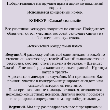
Победительнице мы вручаем приз и дарим музыкальный
подарок.
Исполняется концертный номер.
КОНКУР «Самый сильный»
Все участники конкурса получают по спичке. Победителем
объявляет-ся тот участник, который разломает спичку на
наибольшее число ку-сочков.
Исполняется концертный номер.
Ведущий.
Я расскажу сейчас ещё один анекдот, в какой-то
степени он касается водителей: «Пьяный вываливается из
ресторана, смотрит, сто-ит мужик в фуражке. – Швейцар!
Такси! – Я не швейцар, а капитан тре-тьего ранга! – Ну, тогда
катер к трапу!»
А рассказал я анекдот не случайно. Мы приглашаем Вас
принять участие в конкурсе-инсценировке анекдота или
смешной истории на тему авто.
Пока организованные команды готовятся, исполняется
несколько концертных номеров. Зрители после просмотра
инсценировки определяют команду победительницу.
Ведущий.
Мы еще раз поздравляем вас с праздником и