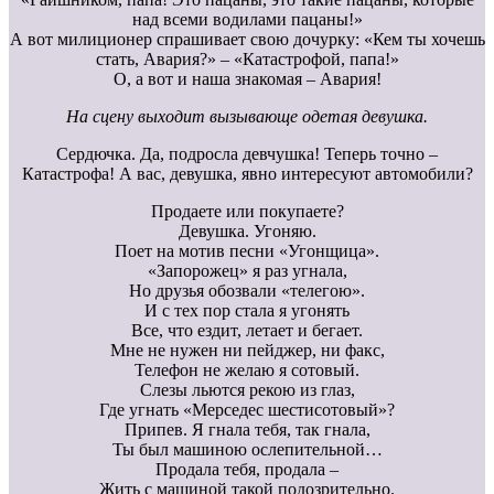
над всеми водилами пацаны!»
А вот милиционер спрашивает свою дочурку: «Кем ты хочешь
стать, Авария?» – «Катастрофой, папа!»
О, а вот и наша знакомая – Авария!
На сцену выходит вызывающе одетая девушка.
Сердючка. Да, подросла девчушка! Теперь точно –
Катастрофа! А вас, девушка, явно интересуют автомобили?
Продаете или покупаете?
Девушка. Угоняю.
Поет на мотив песни «Угонщица».
«Запорожец» я раз угнала,
Но друзья обозвали «телегою».
И с тех пор стала я угонять
Все, что ездит, летает и бегает.
Мне не нужен ни пейджер, ни факс,
Телефон не желаю я сотовый.
Слезы льются рекою из глаз,
Где угнать «Мерседес шестисотовый»?
Припев. Я гнала тебя, так гнала,
Ты был машиною ослепительной…
Продала тебя, продала –
Жить с машиной такой подозрительно.