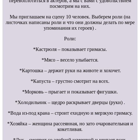
перевоплотиться в актеров, а мы с вами с удовольствием
посмотрим на них.
Мы приглашаем на сцену 10 человек. Выберем роли (на
листочках написаны роли и что они должны делать по мере
упоминания их героев) .
Роли:
*Кастрюля – показывает гримасы.
*Мясо – весело улыбается.
*Картошка – держит руки на животе и хохочет.
*Капуста – грустно смотрит на всех.
*Морковь – прыгает и показывает фигушки.
*Холодильник – щедро раскрывает дверцы (руки) .
*Вода из-под крана – строит ехидную и мерзкую гримасу.
*Хозяйка – женщина рассеянная, но зато очаровательная и
кокетливая.
*Лук – смотрит со злобной усмешкой и щипает всех.