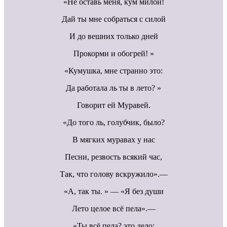
«Не оставь меня, кум милой!
Дай ты мне собраться с силой
И до вешних только дней
Прокорми и обогрей! »
«Кумушка, мне странно это:
Да работала ль ты в лето? »
Говорит ей Муравей.
«До того ль, голубчик, было?
В мягких муравах у нас
Песни, резвость всякий час,
Так, что голову вскружило».—
«А, так ты. » — «Я без души
Лето целое всё пела».—
«Ты всё пела? это дело: