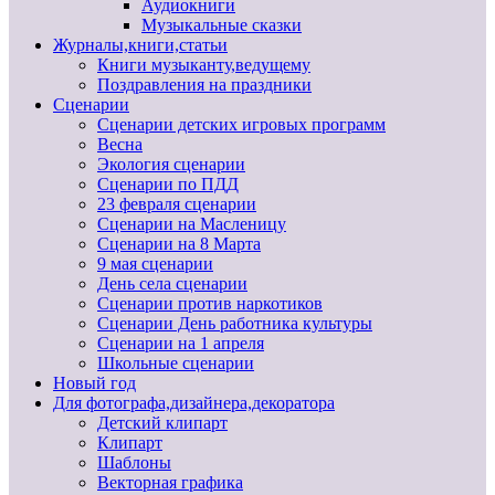
Аудиокниги
Музыкальные сказки
Журналы,книги,статьи
Книги музыканту,ведущему
Поздравления на праздники
Сценарии
Сценарии детских игровых программ
Весна
Экология сценарии
Сценарии по ПДД
23 февраля сценарии
Сценарии на Масленицу
Сценарии на 8 Марта
9 мая сценарии
День села сценарии
Сценарии против наркотиков
Сценарии День работника культуры
Сценарии на 1 апреля
Школьные сценарии
Новый год
Для фотографа,дизайнера,декоратора
Детский клипарт
Клипарт
Шаблоны
Векторная графика