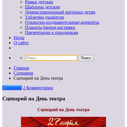
Рамки детские
Шаблоны детские
Демонстрационный материал детям
Таблички,указатели
Открытки,поздравительные,конверты
Плакаты,банера,растяжки
Презентации к праздникам
Ноты
О сайте
Главная
Сценарии
Сценарий на День театра
Сценарии
2 Комментарии
Сценарий на День театра
Сценарий на День театра