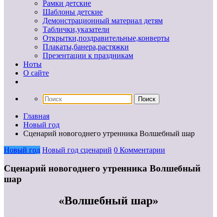
Рамки детские
Шаблоны детские
Демонстрационный материал детям
Таблички,указатели
Открытки,поздравительные,конверты
Плакаты,банера,растяжки
Презентации к праздникам
Ноты
О сайте
Главная
Новый год
Сценарий новогоднего утренника Волшебный шар
Новый год
Новый год сценарий
0 Комментарии
Сценарий новогоднего утренника Волшебный
шар
«Волшебный шар»