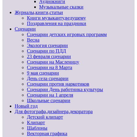
Аудиокниги
Музыкальные сказки
Журналы,книги,статьи
Книги музыканту,ведущему
Поздравления на праздники
Сценарии
Сценарии детских игровых программ
Весна
Экология сценарии
Сценарии по ПДД
23 февраля сценарии
Сценарии на Масленицу
Сценарии на 8 Марта
9 мая сценарии
День села сценарии
Сценарии против наркотиков
Сценарии День работника культуры
Сценарии на 1 апреля
Школьные сценарии
Новый год
Для фотографа,дизайнера,декоратора
Детский клипарт
Клипарт
Шаблоны
Векторная графика