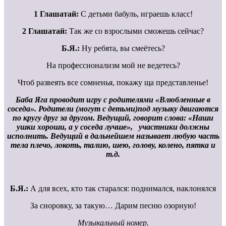
1 Глашатай:
С детьми бабуль, играешь класс!
2 Глашатай:
Так же со взрослыми сможешь сейчас?
Б.Я.:
Ну ребята, вы смеётесь?
На профессионализм мой не ведетесь?
Чтоб развеять все сомненья, покажу ща представленье!
Баба Яга проводит игру с родителями «Влюбленные в
соседа». Родители (могут с детьми)под музыку двигаются
по кругу друг за другом. Ведущий, говорит слова: «Наши
ушки хороши, а у соседа лучше», участники должны
исполнить. Ведущий в дальнейшем называет любую часть
тела плечо, локоть, талию, шею, голову, колено, пятка и
т.д.
Б.Я.:
А для всех, кто так старался: поднимался, наклонялся
За сноровку, за такую… Дарим песню озорную!
Музыкальный номер.