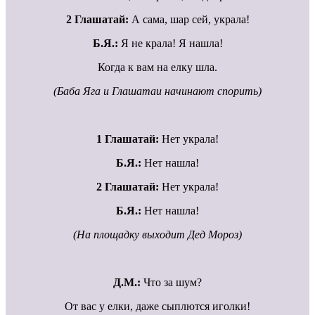
2 Глашатай:
А сама, шар сей, украла!
Б.Я.:
Я не крала! Я нашла!
Когда к вам на елку шла.
(Баба Яга и Глашатаи начинают спорить)
1 Глашатай:
Нет украла!
Б.Я.:
Нет нашла!
2 Глашатай:
Нет украла!
Б.Я.:
Нет нашла!
(На площадку выходит Дед Мороз)
Д.М.:
Что за шум?
От вас у елки, даже сыплются иголки!