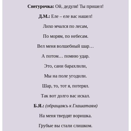
Снегурочка:
Ой, дедуля! Ты пришел!
Д.М.:
Еле – еле вас нашел!
Лихо мчался по лесам,
По морям, по небесам.
Вел меня волшебный шар…
А потом… помню удар.
Это, сани барахлили,
Мы на поле угодили.
Шар, то, тот я, потерял.
Так вот долго вас искал.
Б.Я.:
(обращаясь к Глашатаям)
На меня твердят воришка.
Грубые вы стали слишком.