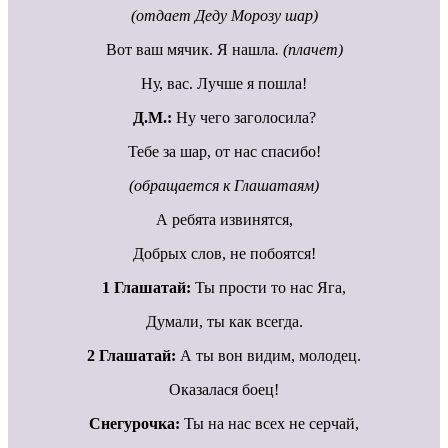
(отдает Деду Морозу шар)
Вот ваш мячик. Я нашла
. (плачет)
Ну, вас. Лучше я пошла!
Д.М.:
Ну чего заголосила?
Тебе за шар, от нас спасибо!
(обращается к Глашатаям)
А ребята извинятся,
Добрых слов, не побоятся!
1 Глашатай:
Ты прости то нас Яга,
Думали, ты как всегда.
2 Глашатай:
А ты вон видим, молодец.
Оказалася боец!
Снегурочка:
Ты на нас всех не серчай,