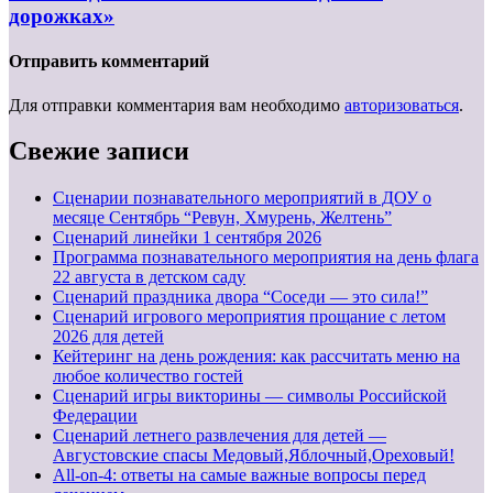
дорожках»
Отправить комментарий
Для отправки комментария вам необходимо
авторизоваться
.
Свежие записи
Сценарии познавательного мероприятий в ДОУ о
месяце Сентябрь “Ревун, Хмурень, Желтень”
Cценарий линейки 1 сентября 2026
Программа познавательного мероприятия на день флага
22 августа в детском саду
Сценарий праздника двора “Соседи — это сила!”
Сценарий игрового мероприятия прощание с летом
2026 для детей
Кейтеринг на день рождения: как рассчитать меню на
любое количество гостей
Сценарий игры викторины — символы Российской
Федерации
Сценарий летнего развлечения для детей —
Августовские спасы Медовый,Яблочный,Ореховый!
All-on-4: ответы на самые важные вопросы перед