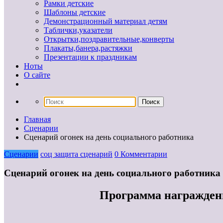
Рамки детские
Шаблоны детские
Демонстрационный материал детям
Таблички,указатели
Открытки,поздравительные,конверты
Плакаты,банера,растяжки
Презентации к праздникам
Ноты
О сайте
Главная
Сценарии
Сценарий огонек на день социального работника
Сценарии
соц защита сценарий
0 Комментарии
Сценарий огонек на день социального работника
Программа награжден