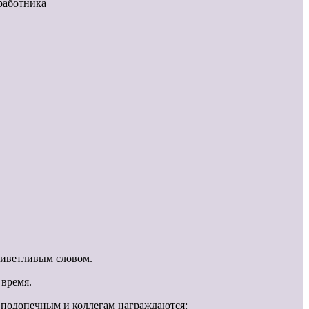
работника
риветливым словом.
 время.
к подопечным и коллегам награждаются: