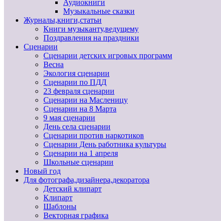
Аудиокниги
Музыкальные сказки
Журналы,книги,статьи
Книги музыканту,ведущему
Поздравления на праздники
Сценарии
Сценарии детских игровых программ
Весна
Экология сценарии
Сценарии по ПДД
23 февраля сценарии
Сценарии на Масленицу
Сценарии на 8 Марта
9 мая сценарии
День села сценарии
Сценарии против наркотиков
Сценарии День работника культуры
Сценарии на 1 апреля
Школьные сценарии
Новый год
Для фотографа,дизайнера,декоратора
Детский клипарт
Клипарт
Шаблоны
Векторная графика