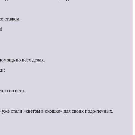
со стажем.
и!
омощь во всех делах.
ки:
пла и света.
 уже стали «светом в окошке» для своих подо-печных.