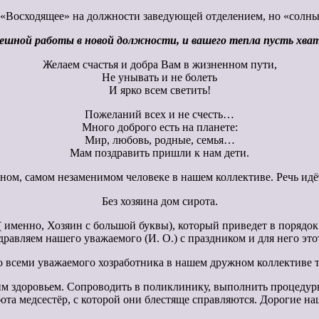
«Восходящее» на должности заведующей отделением, но «солныш
ешной работы в новой должности, и вашего тепла пусть хват
Желаем счастья и добра Вам в жизненном пути,
Не унывать и не болеть
И ярко всем светить!
Пожеланий всех и не счесть…
Много доброго есть на планете:
Мир, любовь, родные, семья…
Мам поздравить пришли к нам дети.
жном, самом незаменимом человеке в нашем коллективе. Речь идёт
Без хозяина дом сирота.
 именно, Хозяин с большой буквы), который приведет в порядок д
равляем нашего уважаемого (И. О.) с праздником и для него эт
всеми уважаемого хозработника в нашем дружном коллективе тр
 здоровьем. Сопроводить в поликлинику, выполнить процедуры
ота медсестёр, с которой они блестяще справляются. Дорогие н