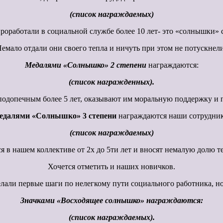
(список награждаемых)
роработали в социальной службе более 10 лет- это «солнышки» 
емало отдали они своего тепла и ничуть при этом не потускнел
Медалями «Солнышко» 2 степени
награждаются:
(список награжденных).
подопечным более 5 лет, оказывают им моральную поддержку и п
едалями «Солнышко» 3 степени
награждаются наши сотрудни
(список награждаемых)
я в нашем коллективе от 2х до 5ти лет и вносят немалую долю те
Хочется отметить и наших новичков.
али первые шаги по нелегкому пути социального работника, но
Значками «Восходящее солнышко» награждаются:
(список награждаемых).