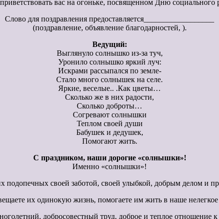
приветствовать вас на огоньке, посвященном Дню социального 
Слово для поздравления предоставляется__________________
(поздравление, объявление благодарностей, ).
Ведущий:
Выглянуло солнышко из-за туч,
Уронило солнышко яркий луч:
Искрами рассыпался по земле-
Стало много солнышек на селе.
Яркие, веселые.. .Как цветы…
Сколько же в них радости,
Сколько доброты…
Согревают солнышки
Теплом своей души
Бабушек и дедушек,
Помогают жить.
С праздником, наши дорогие «солнышки»!
Именно «солнышки»!
их подопечных своей заботой, своей улыбкой, добрым делом и п
ещаете их одинокую жизнь, помогаете им жить в наше нелегкое
многолетний, добросовестный труд, доброе и теплое отношение 