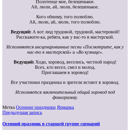
Полотенце мое, белешенькое.
Ай, люли, ай, люли, белешенькое.
Кого обниму, того полюблю.
Ай, люли, ай, люли, того полюблю.
Ведущий:
А вот люд трудовой, трудовой, мастеровой!
Расскажите-ка, ребята, как у вас-то в мастерской.
Исполняются инсценированные песни «Посмотрите, как у
нас-то в мастерской» и «Во кузнице».
Ведущий:
Ходи, хоровод, веселись, честной народ!
Всех, кто весел, смел и молод,
Приглашаем в хоровод!
Все участники праздника и зрители встают в хоровод.
Исполняется заключительный общий хоровод под
фонограмму.
Метка
Осенние праздники
Ярмарка
Предыдущая запись
Осенний праздник в старшей группе сценарий