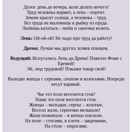
Долог день до вечера, коли делать нечего!
Труд человека кормит, а лень – портит.
Землю красит солнце, а человека – труд.
Без труда не выловишь и рыбку из пруда.
Любишь кататься – люби и саночки возить.
Лень:
Ой-ой-ой! Не надо про труд да работу!
Дрема:
Лучше мы других хозяев поищем.
Ведущий:
Испугались Лень да Дрема! Повезло Фоме с
Еремой!
Эй, люд трудовой! Покажи товар свой!
Выходят жнецы с серпами, снопом и колосьями. Впереди
несут каравай.
Чье это поле веселится стоя?
Наше это поле веселится стоя.
Жнецы – молодые, серпы – золотые,
Весело жали, серпочки мелькали!
Жали-пожинали – в копны поклали.
На поле – стогами, в клети – закромами,
На столе – пирогами.