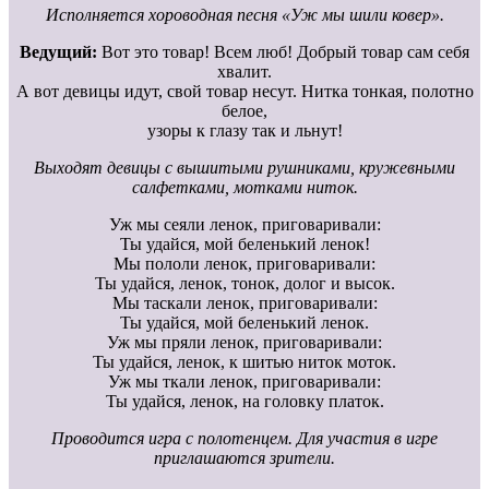
Исполняется хороводная песня «Уж мы шили ковер».
Ведущий:
Вот это товар! Всем люб! Добрый товар сам себя
хвалит.
А вот девицы идут, свой товар несут. Нитка тонкая, полотно
белое,
узоры к глазу так и льнут!
Выходят девицы с вышитыми рушниками, кружевными
салфетками, мотками ниток.
Уж мы сеяли ленок, приговаривали:
Ты удайся, мой беленький ленок!
Мы пололи ленок, приговаривали:
Ты удайся, ленок, тонок, долог и высок.
Мы таскали ленок, приговаривали:
Ты удайся, мой беленький ленок.
Уж мы пряли ленок, приговаривали:
Ты удайся, ленок, к шитью ниток моток.
Уж мы ткали ленок, приговаривали:
Ты удайся, ленок, на головку платок.
Проводится игра с полотенцем. Для участия в игре
приглашаются зрители.