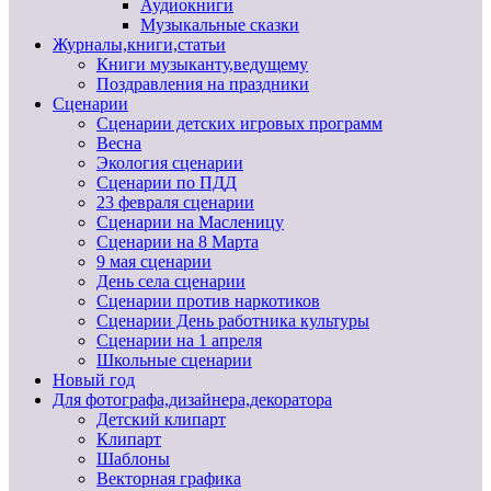
Аудиокниги
Музыкальные сказки
Журналы,книги,статьи
Книги музыканту,ведущему
Поздравления на праздники
Сценарии
Сценарии детских игровых программ
Весна
Экология сценарии
Сценарии по ПДД
23 февраля сценарии
Сценарии на Масленицу
Сценарии на 8 Марта
9 мая сценарии
День села сценарии
Сценарии против наркотиков
Сценарии День работника культуры
Сценарии на 1 апреля
Школьные сценарии
Новый год
Для фотографа,дизайнера,декоратора
Детский клипарт
Клипарт
Шаблоны
Векторная графика