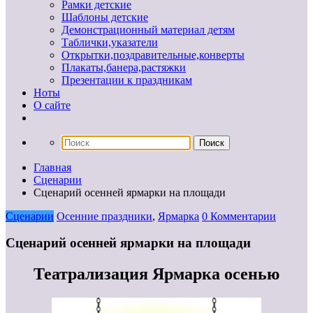
Рамки детские
Шаблоны детские
Демонстрационный материал детям
Таблички,указатели
Открытки,поздравительные,конверты
Плакаты,банера,растяжки
Презентации к праздникам
Ноты
О сайте
Главная
Сценарии
Сценарий осенней ярмарки на площади
Сценарии
Осенние праздники
,
Ярмарка
0 Комментарии
Сценарий осенней ярмарки на площади
Театрализация Ярмарка осенью