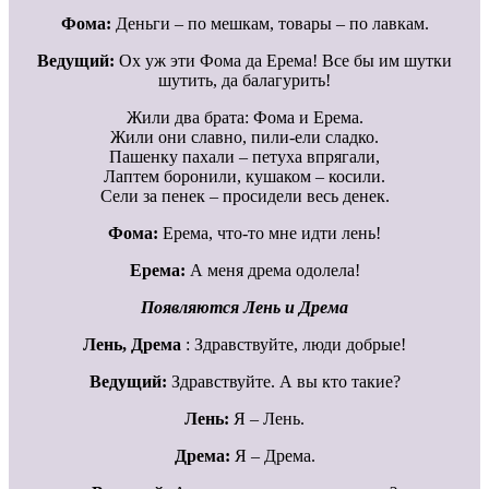
Фома:
Деньги – по мешкам, товары – по лавкам.
Ведущий:
Ох уж эти Фома да Ерема! Все бы им шутки
шутить, да балагурить!
Жили два брата: Фома и Ерема.
Жили они славно, пили-ели сладко.
Пашенку пахали – петуха впрягали,
Лаптем боронили, кушаком – косили.
Сели за пенек – просидели весь денек.
Фома:
Ерема, что-то мне идти лень!
Ерема:
А меня дрема одолела!
Появляются Лень и Дрема
Лень, Дрема
: Здравствуйте, люди добрые!
Ведущий:
Здравствуйте. А вы кто такие?
Лень:
Я – Лень.
Дрема:
Я – Дрема.