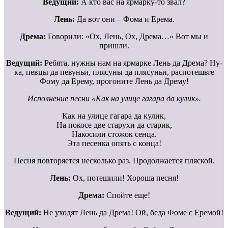
Ведущий:
А кто вас на ярмарку-то звал?
Лень:
Да вот они – Фома и Ерема.
Дрема:
Говорили: «Ох, Лень, Ох, Дрема…» Вот мы и
пришли.
Ведущий:
Ребята, нужны нам на ярмарке Лень да Дрема? Ну-
ка, певцы да певуньи, плясуны да плясуньи, распотешьте
Фому да Ерему, прогоните Лень да Дрему!
Исполнение песни «Как на улице гагара да кулик».
Как на улице гагара да кулик,
На покосе две старухи да старик,
Накосили стожок сенца.
Эта песенка опять с конца!
Песня повторяется несколько раз. Продолжается пляской.
Лень:
Ох, потешили! Хороша песня!
Дрема:
Спойте еще!
Ведущий:
Не уходят Лень да Дрема! Ой, беда Фоме с Еремой!