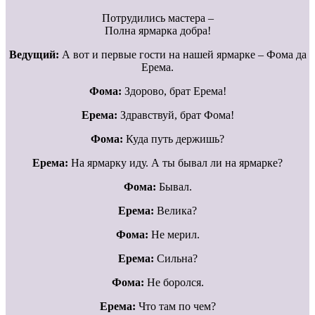
Потрудились мастера –
Полна ярмарка добра!
Ведущий:
А вот и первые гости на нашей ярмарке – Фома да
Ерема.
Фома:
Здорово, брат Ерема!
Ерема:
Здравствуй, брат Фома!
Фома:
Куда путь держишь?
Ерема:
На ярмарку иду. А ты бывал ли на ярмарке?
Фома:
Бывал.
Ерема:
Велика?
Фома:
Не мерил.
Ерема:
Сильна?
Фома:
Не боролся.
Ерема:
Что там по чем?