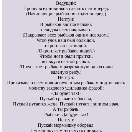
Ведущий:
Прошу всех новичков сделать шаг вперед.
(Начинающие рыбаки выходят вперед.)
Нептун:
В рыбаков вас посвящаю,
неводом всех накрываю.
(Накрывает всех рыбаков одним неводом.)
Чтоб улов ваш был большой,
окропляю вас водой.
(Окропляет рыбаков водой.)
Чтобы ноги были прытки,
вы вкусите этой рыбки.
(Предлагает рыбакам разрезанную на кусочки
вяленую рыбу.)
Нептун:
Приказываю всем новоиспеченным рыбакам подтвердить
молитву заядлого удильщика фразой:
«Да будет так!»
Пускай срывается блесна,
Пускай ругается жена, Пускай пугает гриппом врач,
А ты рыбачь!
Рыбаки: Да будет так!
Нептун:
Пускай мормышку оборвал,
Пускай друзьям чуть-чуть приврал,