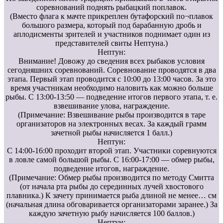
соревнований поднять рыбацкий поплавок.
(Вместо флага к мачте прикреплен бутафорский по¬плавок
большого размера, который под барабанную дробь и
аплодисменты зрителей и участников поднимает один из
представителей свиты Нептуна.)
Нептун:
Внимание! Довожу до сведения всех рыбаков условия
сегодняшних соревнований. Соревнование проводятся в два
этапа. Первый этап проводится с 10:00 до 13:00 часов. За это
время участникам необходимо наловить как можно больше
рыбы. С 13:00-13:50 — подведение итогов первого этапа, т. е.
взвешивание улова, награждение.
(Примечание: Взвешивание рыбы производится в таре
организаторов на электронных весах. За каждый грамм
зачетной рыбы начисляется 1 балл.)
Нептун:
С 14:00-16:00 проходит второй этап. Участники соревнуются
в ловле самой большой рыбы. С 16:00-17:00 — обмер рыбы,
подведение итогов, награждение.
(Примечание: Обмер рыбы производится по методу Смитта
(от начала рта рыбы до серединных лучей хвостового
плавника.) К зачету принимается рыба длиной не менее… см
(начальная длина обговаривается организаторами заранее.) За
каждую зачетную рыбу начисляется 100 баллов.)
Нептун: