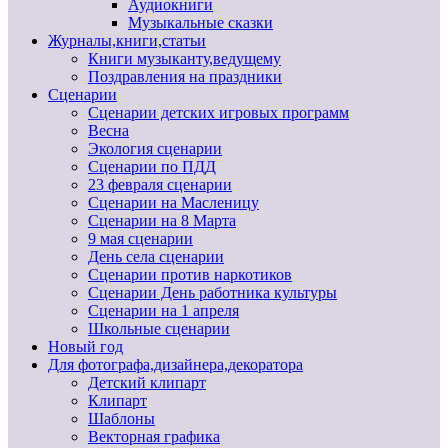
Аудиокниги
Музыкальные сказки
Журналы,книги,статьи
Книги музыканту,ведущему
Поздравления на праздники
Сценарии
Сценарии детских игровых программ
Весна
Экология сценарии
Сценарии по ПДД
23 февраля сценарии
Сценарии на Масленицу
Сценарии на 8 Марта
9 мая сценарии
День села сценарии
Сценарии против наркотиков
Сценарии День работника культуры
Сценарии на 1 апреля
Школьные сценарии
Новый год
Для фотографа,дизайнера,декоратора
Детский клипарт
Клипарт
Шаблоны
Векторная графика