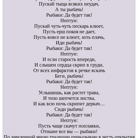
Пускай тыща всяких неудач,
А ты рыбачь!
Рыбаки: Да будет так!
Нептун:
Пускай чуть-чуть пескарь клюет,
Пусть ерш покоя не дает,
Пусть вовсе не клюет, хоть плачь,
Иди рыбачь!
Рыбаки: Да будет так!
Нептун:
И если старость впереди,
И слышен сердца скрип в груди,
От всех инфарктов к речке вскачь
Беги, рыбачь!
Рыбаки: Да будет так!
Нептун:
Услышишь, как растет трава,
И тихо шепчется листва,
И как всю ночь скрипит деркач…
Сиди рыбачь!
Рыбаки: Да будет так!
Нептун:
Пусть чаще скачут поплавки,
Отныне все вы — рыбаки!
По заведенной мною традиции приказываю в честь открытия