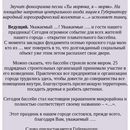
Звучит фонограмма песни «Ты морячка, я – моряк». На
площадке напротив центрального входа лицом к Губернатору
народный хореографический коллектив «…» исполняет танец.
Ведущий.
Уважаемый …! Уважаемые …. и гости нашего
праздника! Сегодня огромное событие для всех жителей
нашего города – открытие плавательного бассейна.
С момента закладки фундамента осенью прошлого года мало
кто из … мог поверить в то, что долгожданный социальный
объект уже этим летом распахнет свои двери.
Можно сказать, что бассейн строили всем миром. 25
подрядных строительных организаций принимали участие в
его возведении. Практически все предприятия и организации
города трудились здесь, чтобы довести до совершенства все
помещения внутри, благоустроить прилегающую территорию,
посадить деревья и разбить цветники.
Сегодня бассейн стал настоящим украшением микрорайона и
полностью соответствует своему названию – «…».
Этот праздник в нашем городе состоялся, прежде всего,
благодаря Вам, уважаемый ….
Слово предоставляется Губернатору ….