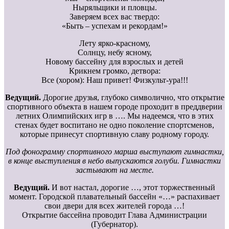
Ныряльщики и пловцы.
Заверяем всех вас твердо:
«Быть – успехам и рекордам!»
Лету ярко-красному,
Солнцу, небу ясному,
Новому бассейну для взрослых и детей
Крикнем громко, детвора:
Все (хором): Наш привет! Физкульт-ура!!!
Ведущий.
Дорогие друзья, глубоко символично, что открытие
спортивного объекта в нашем городе проходит в преддверии
летних Олимпийских игр в …. Мы надеемся, что в этих
стенах будет воспитано не одно поколение спортсменов,
которые принесут спортивную славу родному городу.
Под фонограмму спортивного марша выступают гимнастки,
в конце выступления в небо выпускаются голуби. Гимнастки
застывают на месте.
Ведущий.
И вот настал, дорогие …, этот торжественный
момент. Городской плавательный бассейн «…» распахивает
свои двери для всех жителей города …!
Открытие бассейна проводит Глава Администрации
(Губернатор).