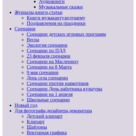
Аудиокниги
Музыкальные сказки
Журналы,книги,статьи
Книги музыканту,ведущему
Поздравления на праздники
Сценарии
Сценарии детских игровых программ
Весна
Экология сценарии
Сценарии по ПДД
23 февраля сценарии
Сценарии на Масленицу
Сценарии на 8 Марта
9 мая сценарии
День села сценарии
Сценарии против наркотиков
Сценарии День работника культуры
Сценарии на 1 апреля
Школьные сценарии
Новый год
Для фотографа,дизайнера,декоратора
Детский клипарт
Клипарт
Шаблоны
Векторная графика