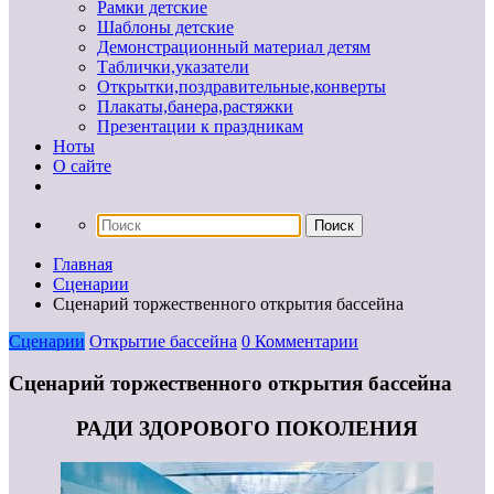
Рамки детские
Шаблоны детские
Демонстрационный материал детям
Таблички,указатели
Открытки,поздравительные,конверты
Плакаты,банера,растяжки
Презентации к праздникам
Ноты
О сайте
Главная
Сценарии
Сценарий торжественного открытия бассейна
Сценарии
Открытие бассейна
0 Комментарии
Сценарий торжественного открытия бассейна
РАДИ ЗДОРОВОГО ПОКОЛЕНИЯ