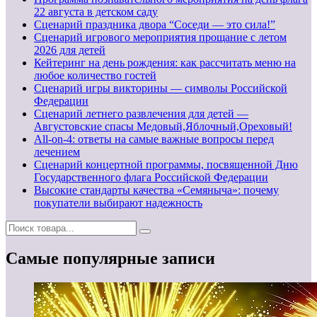
22 августа в детском саду
Сценарий праздника двора “Соседи — это сила!”
Сценарий игрового мероприятия прощание с летом
2026 для детей
Кейтеринг на день рождения: как рассчитать меню на
любое количество гостей
Сценарий игры викторины — символы Российской
Федерации
Сценарий летнего развлечения для детей —
Августовские спасы Медовый,Яблочный,Ореховый!
All-on-4: ответы на самые важные вопросы перед
лечением
Сценарий концертной программы, посвященной Дню
Государственного флага Российской Федерации
Высокие стандарты качества «Семяныча»: почему
покупатели выбирают надежность
Самые популярные записи