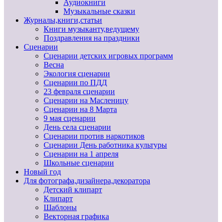
Аудиокниги
Музыкальные сказки
Журналы,книги,статьи
Книги музыканту,ведущему
Поздравления на праздники
Сценарии
Сценарии детских игровых программ
Весна
Экология сценарии
Сценарии по ПДД
23 февраля сценарии
Сценарии на Масленицу
Сценарии на 8 Марта
9 мая сценарии
День села сценарии
Сценарии против наркотиков
Сценарии День работника культуры
Сценарии на 1 апреля
Школьные сценарии
Новый год
Для фотографа,дизайнера,декоратора
Детский клипарт
Клипарт
Шаблоны
Векторная графика