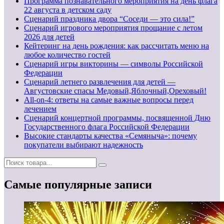
Программа познавательного мероприятия на день флага
22 августа в детском саду
Сценарий праздника двора “Соседи — это сила!”
Сценарий игрового мероприятия прощание с летом
2026 для детей
Кейтеринг на день рождения: как рассчитать меню на
любое количество гостей
Сценарий игры викторины — символы Российской
Федерации
Сценарий летнего развлечения для детей —
Августовские спасы Медовый,Яблочный,Ореховый!
All-on-4: ответы на самые важные вопросы перед
лечением
Сценарий концертной программы, посвященной Дню
Государственного флага Российской Федерации
Высокие стандарты качества «Семяныча»: почему
покупатели выбирают надежность
Самые популярные записи