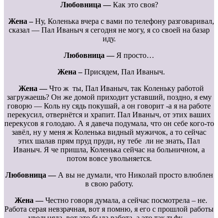
Любовница —
Как это своя?
Жена –
Ну, Коленька вчера с вами по телефону разговаривал,
сказал — Пал Иваныч я сегодня не могу, я со своей на базар
иду.
Любовница —
Я просто…
Жена –
Присядем, Пал Иваныч.
Жена —
Что ж ты, Пал Иваныч, так Коленьку работой
загружаешь? Он же домой приходит уставший, поздно, я ему
говорю — Коль ну сядь покушай, а он говорит -а я на работе
перекусил, отвернётся и храпит. Пал Иваныч, от этих ваших
перекусов я голодаю. А я давеча подумала, что он себе кого-то
завёл, ну у меня ж Коленька видный мужичок, а то сейчас
этих шалав прям пруд пруди, ну тебе ли не знать, Пал
Иваныч. Я че пришла, Коленька сейчас на больничном, а
потом вовсе увольняется.
Любовница —
А вы не думали, что Николай просто влюблен
в свою работу.
Жена —
Честно говоря думала, а сейчас посмотрела – не.
Работа серая невзрачная, вот я помню, я его с прошлой работы
увольняла, вот это была работа, а это так тьфу…