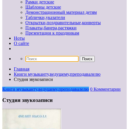
Рамки детские
Шаблоны детские
Демонстрационный материал детям
Таблички,указатели
Открытки,поздравительные,конверты
Плакаты,банера,растяжки
Презентации к праздникам
Ноты
О сайте
Главная
Книги музыканту,ведущему,преподавалелю
Студия звукозаписи
Книги музыканту,ведущему,преподавалелю
0 Комментарии
Студия звукозаписи