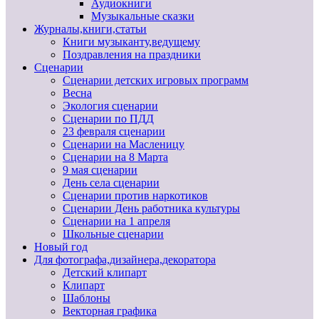
Аудиокниги
Музыкальные сказки
Журналы,книги,статьи
Книги музыканту,ведущему
Поздравления на праздники
Сценарии
Сценарии детских игровых программ
Весна
Экология сценарии
Сценарии по ПДД
23 февраля сценарии
Сценарии на Масленицу
Сценарии на 8 Марта
9 мая сценарии
День села сценарии
Сценарии против наркотиков
Сценарии День работника культуры
Сценарии на 1 апреля
Школьные сценарии
Новый год
Для фотографа,дизайнера,декоратора
Детский клипарт
Клипарт
Шаблоны
Векторная графика