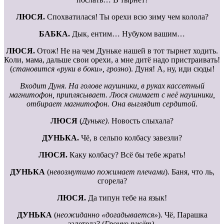
ЛЮСЯ.
Спохватилася! Ты орехи всю зиму чем колола?
БАБКА.
Дык, ентим… Нубуком вашим…
ЛЮСЯ.
Отож! Не на чем Дуньке нашей в тот тырнет ходить.
Коли, мама, дальше свои орехи, а мне дитё надо пристраивать!
(
становится «руки в боки», грозно
). Дуня! А, ну, иди сюды!
Входит Дуня. На голове наушники, в руках кассетный
магнитофон, приплясывает. Люся снимает с неё наушники,
отбирает магнитофон. Она выглядит сердитой
.
ЛЮСЯ
(
Дуньке)
. Новость слыхала?
ДУНЬКА.
Чё, в сельпо колбасу завезли?
ЛЮСЯ.
Каку колбасу? Всё бы тебе жрать!
ДУНЬКА
(
невозмутимо пожимает плечами
). Баня, что ль,
сгорела?
ЛЮСЯ.
Да типун тебе на язык!
ДУНЬКА
(
неожиданно «догадывается»
). Чё, Парашка
залетела? (
Громко ржёт).