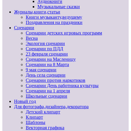
Аудиокниги
Музыкальные сказки
Журналы,книги,статьи
Книги музыканту,ведущему
Поздравления на праздники
Сценарии
Сценарии детских игровых программ
Весна
Экология сценарии
Сценарии по ПДД
23 февраля сценарии
Сценарии на Масленицу
Сценарии на 8 Марта
9 мая сценарии
День села сценарии
Сценарии против наркотиков
Сценарии День работника культуры
Сценарии на 1 апреля
Школьные сценарии
Новый год
Для фотографа,дизайнера,декоратора
Детский клипарт
Клипарт
Шаблоны
Векторная графика