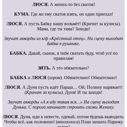
ЛЮСЯ.
А жених-то без сватов!
КУМА
. Где же ему сватов взять, он один приехал!
ЛЮСЯ.
А пусть Бабку нашу возьмёт! (Кричит за кулисы).
Мама, где ты тама? Заходи!
Звучат аккорды из к/ф «Крёстный отец». На сцену выходит
Бабка в рушнике.
БАБКА.
Давай, сынок, я тибе сватать буду, чтоб усё по
правилам!
ЗЯТЬ.
А это обязательно?
БАБКА
и Л
ЮСЯ
(
хором
). Обязательно! Обязательно!
ЛЮСЯ
. А Дуня пусть идёт Параш… Ой, Полину наряжает!
(
Кричит за кулисы)
. Дуня! И ты заходи!
Звучат аккорды «А я иду такая вся…» На сцену выходит
Дунька. С порога начинает строить глазки Жениху.
ЛЮСЯ
. Дуня, иди к невесте, одевай, потом будешь выводить.
Чтобы всё, как положено! (
вполголоса
) План захвата Парижу
готов!