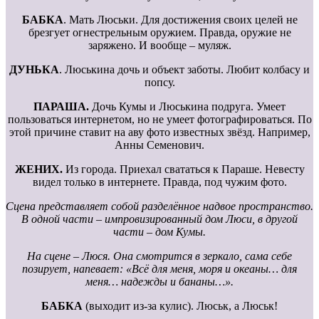
БАБКА
. Мать Люськи. Для достижения своих целей не
брезгует огнестрельным оружием. Правда, оружие не
заряжено. И вообще – муляж.
ДУНЬКА
. Люськина дочь и объект заботы. Любит колбасу и
попсу.
ПАРАША.
Дочь Кумы и Люськина подруга. Умеет
пользоваться интернетом, но не умеет фотографироваться. По
этой причине ставит на аву фото известных звёзд. Например,
Анны Семенович.
ЖЕНИХ.
Из города. Приехал свататься к Параше. Невесту
видел только в интернете. Правда, под чужим фото.
Сцена представляет собой разделённое надвое пространство.
В одной части – импровизированный дом Люси, в другой
части – дом Кумы.
На сцене – Люся. Она смотрится в зеркало, сама себе
позирует, напевает: «Всё для меня, моря и океаны… для
меня… надежды и бананы…».
БАБКА
(выходит из-за кулис). Люськ, а Люськ!