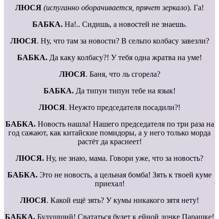
ЛЮСЯ
(испуганно оборачивается, прячет зеркало
). Га!
БАБКА.
На!.. Сидишь, а новостей не знаешь.
ЛЮСЯ
. Ну, что там за новости? В сельпо колбасу завезли?
БАБКА.
Да каку колбасу?! У тебя одна жратва на уме!
ЛЮСЯ
. Баня, что ль сгорела?
БАБКА.
Да типун типун тебе на язык!
ЛЮСЯ
. Неужто председателя посадили?!
БАБКА.
Новость нашла! Нашего председателя по три раза на
год сажают, как китайские помидоры, а у него только морда
растёт да краснеет!
ЛЮСЯ.
Ну, не знаю, мама. Говори уже, что за новость?
БАБКА.
Это не новость, а цельная бомба! Зять к твоей куме
приехал!
ЛЮСЯ
. Какой ещё зять? У кумы никакого зятя нету!
БАБКА.
Будушший! Свататься будет к ейной дочке Парашке!