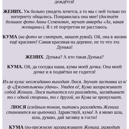
дождётся!
ЖЕНИХ.
Уж больно увидеть хочется, а то мы с ней только по
интернету общались. Понравилась она мне! (
достаёт
большое фото Анны Семенович, звучат аккорды «Ах, какая
женщина»
). Я с её портретом не расстаюсь.
КУМА
(
на фото не смотрит, машет рукой
). Ой, она в жизни
ещё красивее! Самая красивая на деревне, не то что эта
Дунька!
ЖЕНИХ
. Дунька? А кто такая Дунька?
КУМА.
Ой, да соседка наша, кумы моей дочка. Она моей
дочке и в подмётки не годится!
Из-за кулис неожиданно выходит Люся. Звучит заставка из к/
ф «Джентльмены удачи». Увидев её, Кума загораживает
собой Жениха. Люся пытается его разглядеть, заглядывает
то с одной стороны, то с другой, но Кума не пропускает.
ЛЮСЯ
(
елейным тоном, пытаясь разглядеть Жениха
становится на цыпочки
). Здравствуй, кума! А я мимо шла,
шла, думаю, дай загляну в гости!
КУМА
(
по-прежнему загораживает Жениха, разводит