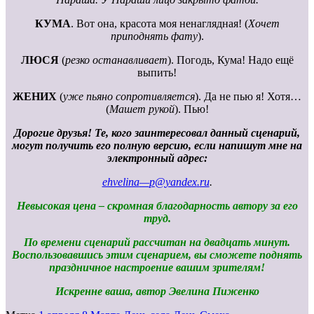
КУМА
. Вот она, красота моя ненаглядная! (
Хочет
приподнять фату
).
ЛЮСЯ
(
резко останавливает
). Погодь, Кума! Надо ещё
выпить!
ЖЕНИХ
(
уже пьяно сопротивляется
). Да не пью я! Хотя…
(
Машет рукой
). Пью!
Дорогие друзья! Те, кого заинтересовал данный сценарий,
могут получить его полную версию, если напишут мне на
электронный адрес:
ehvelina
—
p
@
yandex
.
ru
.
Невысокая цена – скромная благодарность автору за его
труд.
По времени сценарий рассчитан на двадцать минут.
Воспользовавшись этим сценарием, вы сможете поднять
праздничное настроение вашим зрителям!
Искренне ваша, автор Эвелина Пиженко