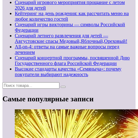
Сценарий игрового мероприятия прощание с летом
2026 для детей
Кейтеринг на день рождения: как рассчитать меню на
любое количество гостей
Сценарий игры викторины — символы Российской
Федерации
Сценарий летнего развлечения для детей —
Августовские спасы Медовый,Яблочный,Ореховый!
All-on-4: ответы на самые важные вопросы перед
лечением
Сценарий концертной программы, посвященной Дню
Государственного флага Российской Федерации
Высокие стандарты качества «Семяныча»: почему
покупатели выбирают надежность
Самые популярные записи