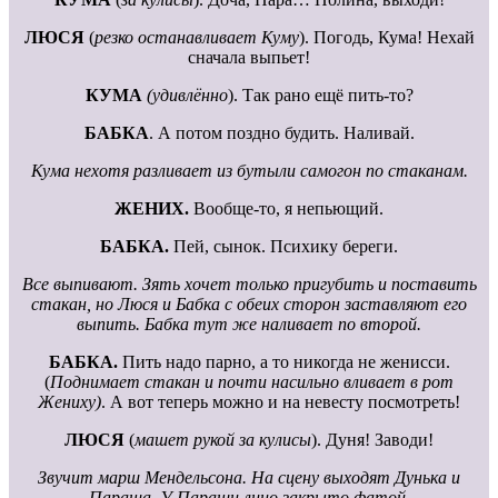
ЛЮСЯ
(
резко останавливает Куму
). Погодь, Кума! Нехай
сначала выпьет!
КУМА
(удивлённо
). Так рано ещё пить-то?
БАБКА
. А потом поздно будить. Наливай.
Кума нехотя разливает из бутыли самогон по стаканам.
ЖЕНИХ.
Вообще-то, я непьющий.
БАБКА.
Пей, сынок. Психику береги.
Все выпивают. Зять хочет только пригубить и поставить
стакан, но Люся и Бабка с обеих сторон заставляют его
выпить. Бабка тут же наливает по второй.
БАБКА.
Пить надо парно, а то никогда не женисси.
(
Поднимает стакан и почти насильно вливает в рот
Жениху)
. А вот теперь можно и на невесту посмотреть!
ЛЮСЯ
(
машет рукой за кулисы
). Дуня! Заводи!
Звучит марш Мендельсона. На сцену выходят Дунька и
Параша. У Параши лицо закрыто фатой.