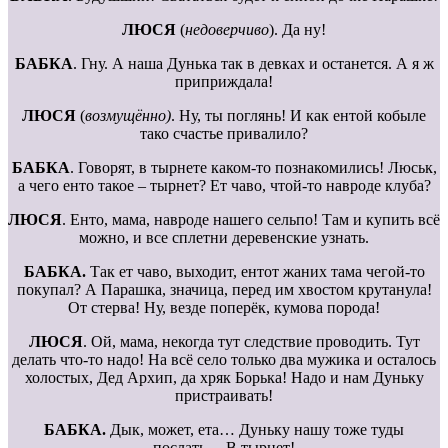
ЛЮСЯ
(
недоверчиво
). Да ну!
БАБКА
. Гну. А наша Дунька так в девках и останется. А я ж
приприждала!
ЛЮСЯ
(
возмущённо)
. Ну, ты поглянь! И как ентой кобыле
тако счастье привалило?
БАБКА
. Говорят, в тырнете каком-то познакомились! Люськ,
а чего енто такое – тырнет? Ет чаво, чтой-то навроде клуба?
ЛЮСЯ
. Енто, мама, навроде нашего сельпо! Там и купить всё
можно, и все сплетни деревенские узнать.
БАБКА.
Так ет чаво, выходит, ентот жаних тама чегой-то
покупал? А Парашка, значица, перед им хвостом крутанула!
От стерва! Ну, везде поперёк, кумова порода!
ЛЮСЯ
. Ой, мама, некогда тут следствие проводить. Тут
делать что-то надо! На всё село только два мужика и осталось
холостых, Дед Архип, да хряк Борька! Надо и нам Дуньку
пристраивать!
БАБКА.
Дык, может, ета… Дуньку нашу тоже туды
послать… В тырнет!