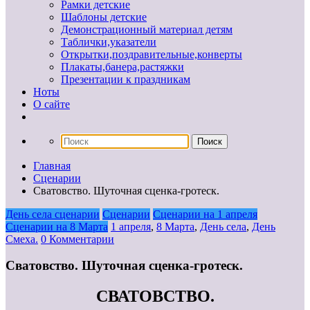
Рамки детские
Шаблоны детские
Демонстрационный материал детям
Таблички,указатели
Открытки,поздравительные,конверты
Плакаты,банера,растяжки
Презентации к праздникам
Ноты
О сайте
Главная
Сценарии
Сватовство. Шуточная сценка-гротеск.
День села сценарии
Сценарии
Сценарии на 1 апреля
Сценарии на 8 Марта
1 апреля
,
8 Марта
,
День села
,
День
Смеха.
0 Комментарии
Сватовство. Шуточная сценка-гротеск.
СВАТОВСТВО.