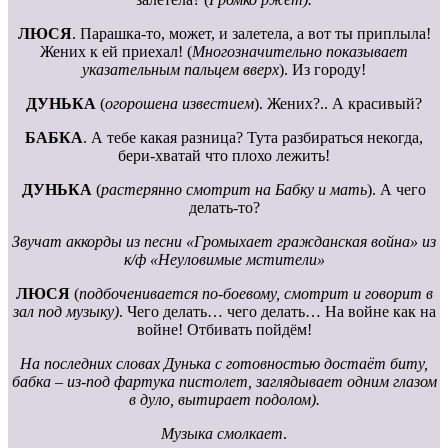
ЛЮСЯ
. Парашка-то, может, и залетела, а вот ты приплыла!
Жених к ей приехал! (
Многозначительно показывает
указательным пальцем вверх
). Из городу!
ДУНЬКА
(
огорошена известием
). Жених?.. А красивый?
БАБКА
. А тебе какая разница? Тута разбираться некогда,
бери-хватай что плохо лежить!
ДУНЬКА
(
растерянно смотрит на Бабку и мать
). А чего
делать-то?
Звучат аккорды из песни «Громыхает гражданская война» из
к/ф «Неуловимые мстители»
ЛЮСЯ
(
подбоченивается по-боевому, смотрит и говорит в
зал под музыку)
. Чего делать… чего делать… На войне как на
войне! Отбивать пойдём!
На последних словах Дунька с готовностью достаёт биту,
бабка – из-под фартука пистолет, заглядывает одним глазом
в дуло, вытирает подолом).
Музыка смолкает
.