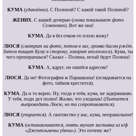
КУМА
(
удивлённо
). С Полиной? С какой такой Полиной?
ЖЕНИХ
. С вашей дочерью (
снова показывает фото
Семенович
). Вот же она!
КУМА
. Да я без очков-то плохо вижу!
ЛЮСЯ
(
смотрит на фото, потом в зал, громко басом ржёт.
Затем тащит Куму в сторону, говорит вполголоса
). Кума, ты
чего препираешься? Сказал – Полина, нехай будет Полина!
КУМА
. А, вдруг, он ошибся адресом?
ЛЮСЯ
. Да не! Фотография ж Парашкина! (оглядывается на
фото, тайком крестится).
КУМА
. Да и то верно. Ну, тогда я тебя, кума, не задерживаю.
У тебя, поди дел полно! Жалко, что уходишь! (
Пытается
выпроводить Люсю, но та сопротивляется
).
ЛЮСЯ
(
упирается).
А сватовство у вас, кума, неправильное!
КУМА
(
останавливается, опять звучит заставка из к/ф
«Джентльмены удачи»).
Это почему же?