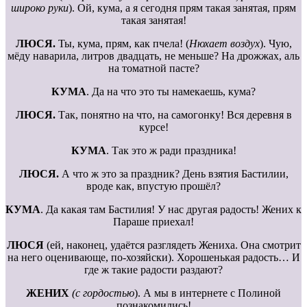
широко руки
). Ой, кума, а я сегодня прям такая занятая, прям
такая занятая!
ЛЮСЯ.
Ты, кума, прям, как пчела! (
Нюхает воздух
). Чую,
мёду наварила, литров двадцать, не меньше? На дрожжах, аль
на томатной пасте?
КУМА
. Да на что это ты намекаешь, кума?
ЛЮСЯ.
Так, понятно на что, на самогонку! Вся деревня в
курсе!
КУМА
. Так это ж ради праздника!
ЛЮСЯ.
А что ж это за праздник? День взятия Бастилии,
вроде как, впустую прошёл?
КУМА
. Да какая там Бастилия! У нас другая радость! Жених к
Параше приехал!
ЛЮСЯ
(ей, наконец, удаётся разглядеть Жениха. Она смотрит
на него оценивающе, по-хозяйски). Хорошенькая радость… И
где ж такие радости раздают?
ЖЕНИХ
(с гордостью
). А мы в интернете с Полиной
познакомились!