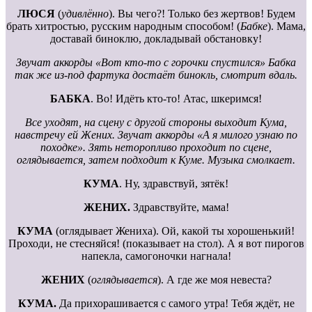
ЛЮСЯ
(
удивлённо
). Вы чего?! Только без жертвов! Будем
брать хитростью, русским народным способом! (
Бабке
). Мама,
доставай биноклю, докладывай обстановку!
Звучат аккорды «Вот кто-то с горочки спустился» Бабка
так же из-под фартука достаёт бинокль, смотрит вдаль.
БАБКА
. Во! Идёть кто-то! Атас, шкеримся!
Все уходят, на сцену с другой стороны выходит Кума,
навстречу ей Жених. Звучат аккорды «А я милого узнаю по
походке». Зять неторопливо проходит по сцене,
оглядывается, затем подходит к Куме. Музыка смолкает.
КУМА
. Ну, здравствуй, зятёк!
ЖЕНИХ.
Здравствуйте, мама!
КУМА
(оглядывает Жениха). Ой, какой ты хорошенький!
Проходи, не стесняйся! (показывает на стол). А я вот пирогов
напекла, самогоночки нагнала!
ЖЕНИХ
(
оглядывается
). А где же моя невеста?
КУМА.
Да прихорашивается с самого утра! Тебя ждёт, не