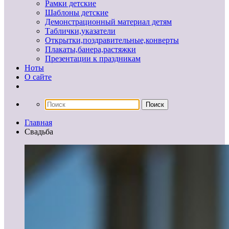
Рамки детские
Шаблоны детские
Демонстрационный материал детям
Таблички,указатели
Открытки,поздравительные,конверты
Плакаты,банера,растяжки
Презентации к праздникам
Ноты
О сайте
Главная
Свадьба