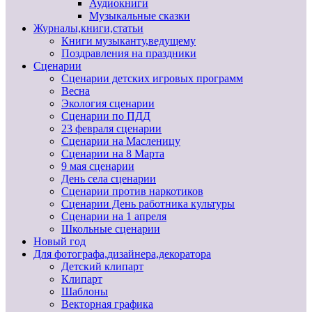
Аудиокниги
Музыкальные сказки
Журналы,книги,статьи
Книги музыканту,ведущему
Поздравления на праздники
Сценарии
Сценарии детских игровых программ
Весна
Экология сценарии
Сценарии по ПДД
23 февраля сценарии
Сценарии на Масленицу
Сценарии на 8 Марта
9 мая сценарии
День села сценарии
Сценарии против наркотиков
Сценарии День работника культуры
Сценарии на 1 апреля
Школьные сценарии
Новый год
Для фотографа,дизайнера,декоратора
Детский клипарт
Клипарт
Шаблоны
Векторная графика