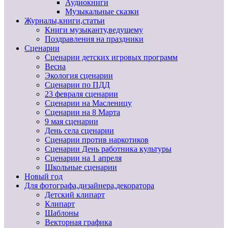
Аудиокниги
Музыкальные сказки
Журналы,книги,статьи
Книги музыканту,ведущему
Поздравления на праздники
Сценарии
Сценарии детских игровых программ
Весна
Экология сценарии
Сценарии по ПДД
23 февраля сценарии
Сценарии на Масленицу
Сценарии на 8 Марта
9 мая сценарии
День села сценарии
Сценарии против наркотиков
Сценарии День работника культуры
Сценарии на 1 апреля
Школьные сценарии
Новый год
Для фотографа,дизайнера,декоратора
Детский клипарт
Клипарт
Шаблоны
Векторная графика