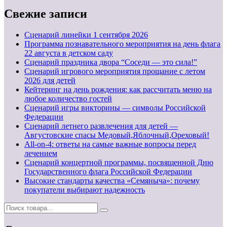
Свежие записи
Cценарий линейки 1 сентября 2026
Программа познавательного мероприятия на день флага
22 августа в детском саду
Сценарий праздника двора “Соседи — это сила!”
Сценарий игрового мероприятия прощание с летом
2026 для детей
Кейтеринг на день рождения: как рассчитать меню на
любое количество гостей
Сценарий игры викторины — символы Российской
Федерации
Сценарий летнего развлечения для детей —
Августовские спасы Медовый,Яблочный,Ореховый!
All-on-4: ответы на самые важные вопросы перед
лечением
Сценарий концертной программы, посвященной Дню
Государственного флага Российской Федерации
Высокие стандарты качества «Семяныча»: почему
покупатели выбирают надежность