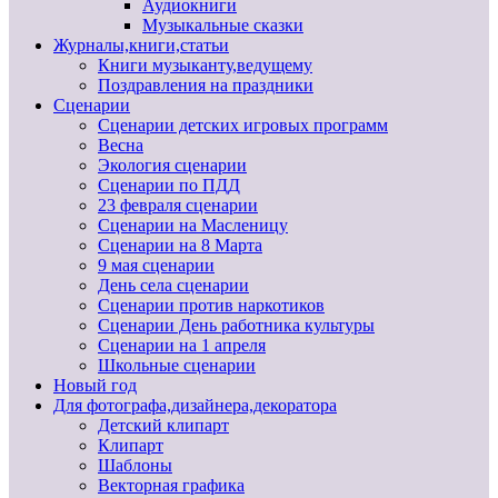
Аудиокниги
Музыкальные сказки
Журналы,книги,статьи
Книги музыканту,ведущему
Поздравления на праздники
Сценарии
Сценарии детских игровых программ
Весна
Экология сценарии
Сценарии по ПДД
23 февраля сценарии
Сценарии на Масленицу
Сценарии на 8 Марта
9 мая сценарии
День села сценарии
Сценарии против наркотиков
Сценарии День работника культуры
Сценарии на 1 апреля
Школьные сценарии
Новый год
Для фотографа,дизайнера,декоратора
Детский клипарт
Клипарт
Шаблоны
Векторная графика