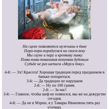
На сцене появляются мужчины в бане
Пора-пора-порадуемся на своем веку
Мы сауне и пару и крепкому пивку
Пома-пома-помахивая веничком дубовым
Судьбе не раз шепнем «Мерси боку»
4-й: — Эх! Красота! Хорошая традиция перед праздником в
баньке попариться.
3-й: — Да традиции не нарушаем
2-й: — Ну по 100 грамм.
2-й: — За нас!
3-й: — Главное, чтобы шеф не появился, мы же на дежурстве
сегодня.
4-й: — Да он в Мэрии, я у Тамары Ивановны пять раз
уточнял.