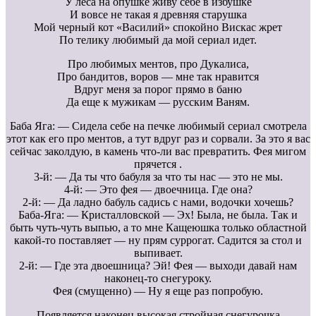
У леса на опушке живу себе в избушке
И вовсе не такая я древняя старушка
Мой черный кот «Василий» спокойно Вискас жрет
По телику любимый да мой сериал идет.
Про любимых ментов, про Дукалиса,
Про бандитов, воров — мне так нравится
Вдруг меня за порог прямо в баню
Да еще к мужикам — русским Ваням.
Баба Яга: — Сидела себе на печке любимый сериал смотрела
этот как его про ментов, а тут вдруг раз и сорвали. За это я вас
сейчас заколдую, в камень что-ли вас превратить. Фея мигом
прячется .
3-й: — Да ты что бабуля за что ты нас — это не мы.
4-й: — Это фея — двоечница. Где она?
2-й: — Да ладно бабуль садись с нами, водочки хочешь?
Баба-Яга: — Кристалловской — Эх! Была, не была. Так и
быть чуть-чуть выпью, а то мне Кащеюшка только областной
какой-то поставляет — ну прям суррогат. Садится за стол и
выпивает.
2-й: — Где эта двоешница? Эй! Фея — выходи давай нам
наконец-то снегуроку.
Фея (смущенно) — Ну я еще раз попробую.
Появляется наконец высокая стройная снегурочка