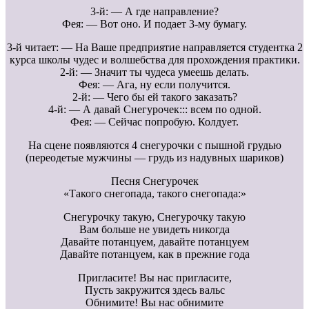
3-й: — А где направление?
Фея: — Вот оно. И подает 3-му бумагу.
3-й читает: — На Ваше предприятие направляется студентка 2
курса школы чудес и волшебства для прохождения практики.
2-й: — Значит ты чудеса умеешь делать.
Фея: — Ага, ну если получится.
2-й: — Чего бы ей такого заказать?
4-й: — А давай Снегурочек::: всем по одной.
Фея: — Сейчас попробую. Колдует.
На сцене появляются 4 снегурочки с пышной грудью
(переодетые мужчины — грудь из надувных шариков)
Песня Снегурочек
«Такого снегопада, такого снегопада:»
Снегурочку такую, Снегурочку такую
Вам больше не увидеть никогда
Давайте потанцуем, давайте потанцуем
Давайте потанцуем, как в прежние года
Пригласите! Вы нас пригласите,
Пусть закружится здесь вальс
Обнимите! Вы нас обнимите