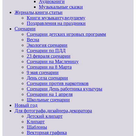
Аудиокниги
Музыкальные сказки
Журналы,книги,статьи
Книги музыканту,ведущему
Поздравления на праздники
Сценарии
Сценарии детских игровых программ
Весна
Экология сценарии
Сценарии по ПДД
23 февраля сценарии
Сценарии на Масленицу
Сценарии на 8 Марта
9 мая сценарии
День села сценарии
Сценарии против наркотиков
Сценарии День работника культуры
Сценарии на 1 апреля
Школьные сценарии
Новый год
Для фотографа,дизайнера,декоратора
Детский клипарт
Клипарт
Шаблоны
Векторная графика