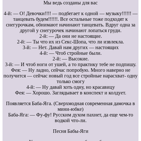
Мы ведь созданы для вас
4-й: — О! Девочки!!!! — подбегает к одной — музыку!!!!!! —
танцевать будем!!!!!!. Все остальные тоже подходят к
снегурочкам, обнимают начинают танцевать. Вдруг одна за
другой у снегурочек начинают лопаться груди.
2-й: — Да они не настоящие.
2-й: — Ты что их из Секс-Шопа, что ли извлекла.
3-й: — Нет. Давай нам других — настоящих
4-й: — Чтоб стройные были.
2-й: — Высокие.
3-й: — И чтоб ноги от ушей, а то практику тебе не подпишу.
Фея: — Ну ладно, сейчас попробую. Много наверно не
получится — сейчас новый год все стройные нарасхват- одну
только смогу
4-й: — Ну давай хоть одну, но красавицу
Фея: — Хорошо. Заглядывает в конспект и колдует.
Появляется Баба-Яга. (Сверхмодная современная дамочка в
мини-юбке)
Баба-Яга: — Фу-фу! Русским духом пахнет, да еще чем-то
водкой что-ли.
Песня Бабы-Яги