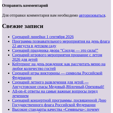
Отправить комментарий
Для отправки комментария вам необходимо
авторизоваться
.
Свежие записи
Cценарий линейки 1 сентября 2026
Программа познавательного мероприятия на день флага
22 августа в детском саду
Сценарий праздника двора “Соседи — это сила!”
Сценарий игрового мероприятия прощание с летом
2026 для детей
Кейтеринг на день рождения: как рассчитать меню на
любое количество гостей
Сценарий игры викторины — символы Российской
Федерации
Сценарий летнего развлечения для детей —
Августовские спасы Медовый,Яблочный,Ореховый!
All-on-4: ответы на самые важные вопросы перед
лечением
Сценарий концертной программы, посвященной Дню
Государственного флага Российской Федерации
Высокие стандарты качества «Семяныча»: почему