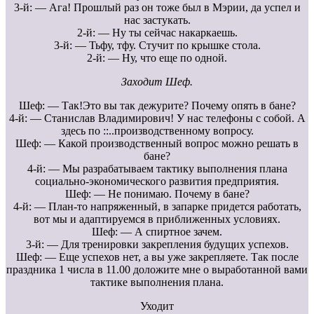
3-й: — Ага! Прошлый раз он тоже был в Мэрии, да успел и
нас застукать.
2-й: — Ну ты сейчас накаркаешь.
3-й: — Тьфу, тфу. Стучит по крышке стола.
2-й: — Ну, что еще по одной.
Заходит Шеф.
Шеф: — Так!Это вы так дежурите? Почему опять в бане?
4-й: — Станислав Владимирович! У нас телефоны с собой. А
здесь по ::..производственному вопросу.
Шеф: — Какой производственный вопрос можно решать в
бане?
4-й: — Мы разрабатываем тактику выполнения плана
социально-экономического развития предприятия.
Шеф: — Не понимаю. Почему в бане?
4-й: — План-то напряженный, в запарке придется работать,
вот мы и адаптируемся в приближенных условиях.
Шеф: — А спиртное зачем.
3-й: — Для тренировки закрепления будущих успехов.
Шеф: — Еще успехов нет, а вы уже закрепляете. Так после
праздника 1 числа в 11.00 доложите мне о выработанной вами
тактике выполнения плана.
Уходит