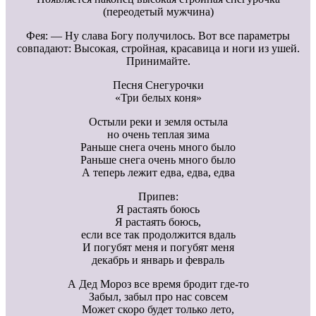
(переодетый мужчина)
Фея: — Ну слава Богу получилось. Вот все параметры
совпадают: Высокая, стройная, красавица и ноги из ушей.
Принимайте.
Песня Снегурочки
«Три белых коня»
Остыли реки и земля остыла
но очень теплая зима
Раньше снега очень много было
Раньше снега очень много было
А теперь лежит едва, едва, едва
Припев:
Я растаять боюсь
Я растаять боюсь,
если все так продолжится вдаль
И погубят меня и погубят меня
декабрь и январь и февраль
А Дед Мороз все время бродит где-то
Забыл, забыл про нас совсем
Может скоро будет только лето,