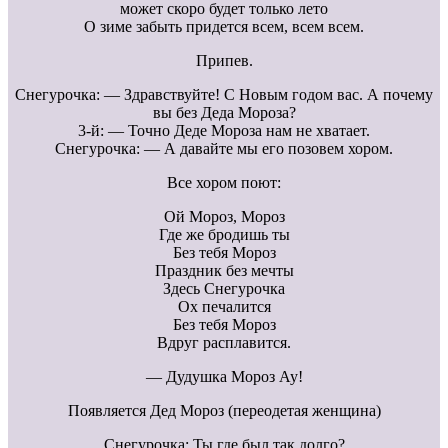
может скоро будет только лето
О зиме забыть придется всем, всем всем.
Припев.
Снегурочка: — Здравствуйте! С Новым годом вас. А почему
вы без Деда Мороза?
3-й: — Точно Деде Мороза нам не хватает.
Снегурочка: — А давайте мы его позовем хором.
Все хором поют:
Ой Мороз, Мороз
Где же бродишь ты
Без тебя Мороз
Праздник без мечты
Здесь Снегурочка
Ох печалится
Без тебя Мороз
Вдруг расплавится.
— Дудушка Мороз Ау!
Появляется Дед Мороз (переодетая женщина)
Снегурочка: Ты где был так долго?