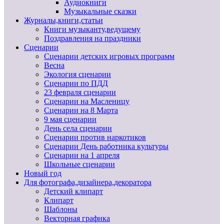
Аудиокниги
Музыкальные сказки
Журналы,книги,статьи
Книги музыканту,ведущему
Поздравления на праздники
Сценарии
Сценарии детских игровых программ
Весна
Экология сценарии
Сценарии по ПДД
23 февраля сценарии
Сценарии на Масленицу
Сценарии на 8 Марта
9 мая сценарии
День села сценарии
Сценарии против наркотиков
Сценарии День работника культуры
Сценарии на 1 апреля
Школьные сценарии
Новый год
Для фотографа,дизайнера,декоратора
Детский клипарт
Клипарт
Шаблоны
Векторная графика