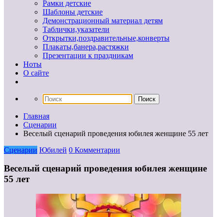
Рамки детские
Шаблоны детские
Демонстрационный материал детям
Таблички,указатели
Открытки,поздравительные,конверты
Плакаты,банера,растяжки
Презентации к праздникам
Ноты
О сайте
Главная
Сценарии
Веселый сценарий проведения юбилея женщине 55 лет
Сценарии
Юбилей
0 Комментарии
Веселый сценарий проведения юбилея женщине
55 лет