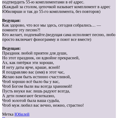
подтвердить 55-ю комплиментами в её адрес.
(Каждый за столом, цепочкой называет комплимент в адрес
Юбилярши и так до 55-го комплимента, без повторов)
Ведущая:
Как здорово, что все мы здесь, сегодня собрались… —
помните эту песню?!
Кто желает, подпевайте.(ведущая сама исполняет песню, любо
просто включает фонограмму и поют все вместе)
Ведущая:
Праздник любой приятен для души,
Но этот праздник, он вдвойне прекрасней,
Ах, как пятёрки эти хороши,
И нету даты ярче, краше, ясней!
Я поздравляю вас (имя) в этот час,
Желаю вам быть истинно счастливой,
Чтоб хорошо всё было бы у вас,
Чтоб Богом были вы всегда хранимой!
Пусть внуки вас лишь радуют всегда,
А дети помогают безотказно,
Чтоб золотой была ваша судьба,
Чтоб муж любил вас вечно, нежно, страстно!
Метка
Юбилей