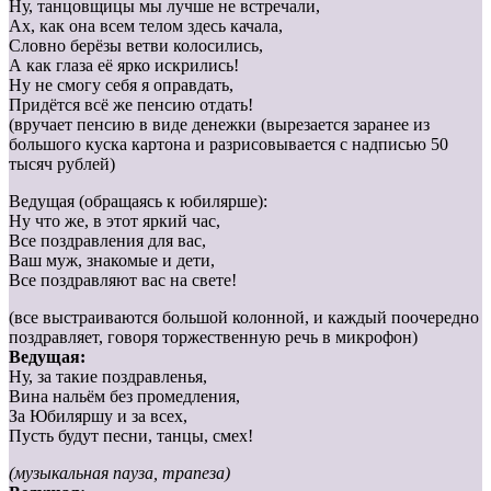
Ну, танцовщицы мы лучше не встречали,
Ах, как она всем телом здесь качала,
Словно берёзы ветви колосились,
А как глаза её ярко искрились!
Ну не смогу себя я оправдать,
Придётся всё же пенсию отдать!
(вручает пенсию в виде денежки (вырезается заранее из
большого куска картона и разрисовывается с надписью 50
тысяч рублей)
Ведущая (обращаясь к юбилярше):
Ну что же, в этот яркий час,
Все поздравления для вас,
Ваш муж, знакомые и дети,
Все поздравляют вас на свете!
(все выстраиваются большой колонной, и каждый поочередно
поздравляет, говоря торжественную речь в микрофон)
Ведущая:
Ну, за такие поздравленья,
Вина нальём без промедления,
За Юбиляршу и за всех,
Пусть будут песни, танцы, смех!
(музыкальная пауза, трапеза)