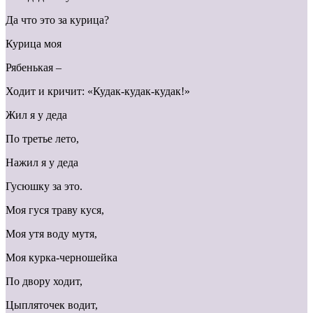
Да что это за курица?
Курица моя
Рябенькая –
Ходит и кричит: «Кудак-кудак-кудак!»
Жил я у деда
По третье лето,
Нажил я у деда
Гусюшку за это.
Моя гуся траву куся,
Моя утя воду мутя,
Моя курка-черношейка
По двору ходит,
Цыпляточек водит,