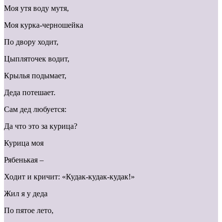
Моя утя воду мутя,
Моя курка-черношейка
По двору ходит,
Цыпляточек водит,
Крылья подымает,
Деда потешает.
Сам дед любуется:
Да что это за курица?
Курица моя
Рябенькая –
Ходит и кричит: «Кудак-кудак-кудак!»
Жил я у деда
По пятое лето,