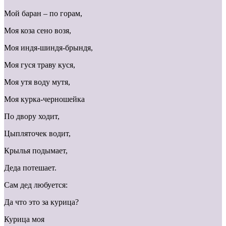
Мой баран – по горам,
Моя коза сено возя,
Моя индя-шиндя-брындя,
Моя гуся траву куся,
Моя утя воду мутя,
Моя курка-черношейка
По двору ходит,
Цыпляточек водит,
Крылья подымает,
Деда потешает.
Сам дед любуется:
Да что это за курица?
Курица моя