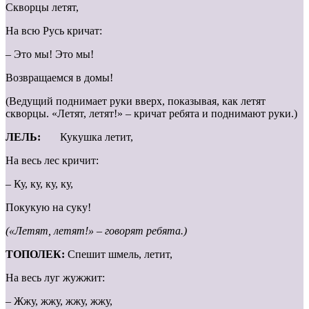
Скворцы летят,
На всю Русь кричат:
– Это мы! Это мы!
Возвращаемся в домы!
(Ведущий поднимает руки вверх, показывая, как летят
скворцы. «Летят, летят!» – кричат ребята и поднимают руки.)
ЛЕЛЬ:
Кукушка летит,
На весь лес кричит:
– Ку, ку, ку, ку,
Покукую на суку!
(«Летят, летят!» – говорят ребята.)
ТОПОЛЕК:
Спешит шмель, летит,
На весь луг жужжит:
– Жжу, жжу, жжу, жжу,