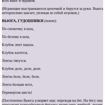
всех вьюг и буранов.
(Играющие выстраиваются цепочкой и берутся за руки. Вьюга
неторопливо шагает, увлекая за собой игроков.)
ВЬЮГА, ГУДОШНИКИ
(поют)
:
По снежочку я шла,
По белому я шла,
Клубок лент нашла.
Клубок катится,
Ленты тянутся.
Клубок доле, доле, доле.
Ленты боле, боле, боле.
Лента больше всех,
Перевертов шесть!
(Постепенно Вьюга ускоряет шаг, переходя на бег. На бегу она
описывает разнообразные фигуры: ведет цепь змейкой, делает