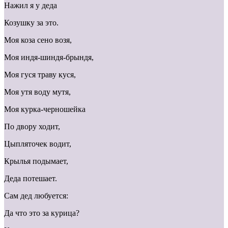
Нажил я у деда
Козушку за это.
Моя коза сено возя,
Моя индя-шиндя-брындя,
Моя гуся траву куся,
Моя утя воду мутя,
Моя курка-черношейка
По двору ходит,
Цыпляточек водит,
Крылья подымает,
Деда потешает.
Сам дед любуется:
Да что это за курица?