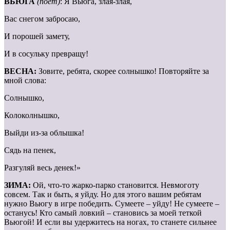
ВЬЮГА
(поет)
: Я Вьюга, злая-злая,
Вас снегом забросаю,
И порошей замету,
И в сосульку превращу!
ВЕСНА:
Зовите, ребята, скорее солнышко! Повторяйте за
мной слова:
Солнышко,
Колоколнышко,
Выйди из-за облышка!
Сядь на пенек,
Разгуляй весь денек!»
ЗИМА:
Ой, что-то жарко-парко становится. Невмоготу
совсем. Так и быть, я уйду. Но для этого вашим ребятам
нужно Вьюгу в игре победить. Сумеете – уйду! Не сумеете –
останусь! Кто самый ловкий – становись за моей теткой
Вьюгой! И если вы удержитесь на ногах, то станете сильнее