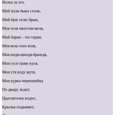
Волка за это.
Мой волк быка столк,
Мой бык телю брык,
Моя теля хвостом меля,
Мой баран – по горам,
Моя коза сено возя,
Моя индя-шиндя-брындя,
Моя гуся траву куся,
Моя утя воду мутя,
Моя курка-черношейка
По двору ходит,
Цыпляточек водит,
Крылья подымает,