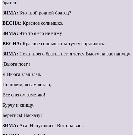
братец!
ЗИМА:
Кто твой родной братец?
ВЕСНА:
Красное солнышко.
ЗИМА:
Что-то я его не вижу.
ВЕСНА:
Красное солнышко за тучку спряталось.
ЗИМА:
Пока твоего братца нет, я тетку Вьюгу на вас напущу.
(Вьюга поет.)
Я Вьюга злая-злая,
По полям, лесам летаю,
Все снегом заметаю!
Бурчу и свищу,
Берегись! Наскачу!
ЗИМА:
Ага! Испугались! Вот она вас…