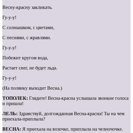
Весну-красну закликать.
Гу-у-у!
С солнышком, с цветами,
С песнями, с жравлями.
Гу-у-у!
Побежит кругом вода,
Растает снег, не будет льда.
Гу-у-у!
(На полянку выходит Весна.)
ТОПОЛЕК:
Глядите! Весна-красна услышала звонкие голоса
и пришла!
ЛЕЛЬ:
Здравствуй, долгожданная Весна-красна! Ты на чем
приехала-приплыла?
ВЕСНА:
Я приехала на возочке, приплыла на челночочке.