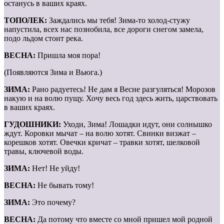
останусь в ваших краях.
ТОПОЛЕК:
Заждались мы тебя! Зима-то холод-стужу
напустила, всех нас познобила, все дороги снегом замела,
подо льдом стоит река.
ВЕСНА:
Пришла моя пора!
(Появляются Зима и Вьюга.)
ЗИМА:
Рано радуетесь! Не дам я Весне разгуляться! Морозов
накую и на волю пущу. Хочу весь год здесь жить, царствовать
в ваших краях.
ГУДОШНИКИ:
Уходи, Зима! Лошадки идут, они солнышко
ждут. Коровки мычат – на волю хотят. Свинки визжат –
корешков хотят. Овечки кричат – травки хотят, шелковой
травы, ключевой воды.
ЗИМА:
Нет! Не уйду!
ВЕСНА:
Не бывать тому!
ЗИМА:
Это почему?
ВЕСНА:
Да потому что вместе со мной пришел мой родной