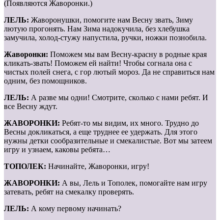
(Появляются Жаворонки.)
ЛЕЛЬ:
Жаворонушки, помогите нам Весну звать, Зиму
лютую прогонять. Нам Зима надокучила, без хлебушка
замучила, холод-стужу напустила, ручки, ножки познобила.
Жаворонки:
Поможем мы вам Весну-красну в родные края
кликать-звать! Поможем ей найти! Чтобы согнала она с
чистых полей снега, с гор лютый мороз. Да не справиться нам
одним, без помощников.
ЛЕЛЬ:
А разве мы одни! Смотрите, сколько с нами ребят. И
все Весну ждут.
ЖАВОРОНКИ:
Ребят-то мы видим, их много. Трудно до
Весны докликаться, а еще труднее ее удержать. Для этого
нужны детки сообразительные и смекалистые. Вот мы затеем
игру и узнаем, каковы ребята…
ТОПОЛЕК:
Начинайте, Жаворонки, игру!
ЖАВОРОНКИ:
А вы, Лель и Тополек, помогайте нам игру
затевать, ребят на смекалку проверять.
ЛЕЛЬ:
А кому первому начинать?