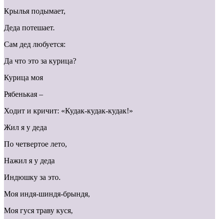
Крылья подымает,
Деда потешает.
Сам дед любуется:
Да что это за курица?
Курица моя
Рябенькая –
Ходит и кричит: «Кудак-кудак-кудак!»
Жил я у деда
По четвертое лето,
Нажил я у деда
Индюшку за это.
Моя индя-шиндя-брындя,
Моя гуся траву куся,