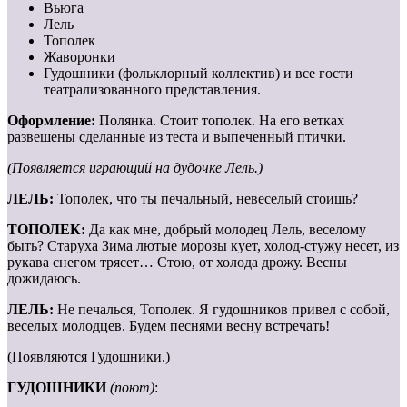
Вьюга
Лель
Тополек
Жаворонки
Гудошники (фольклорный коллектив) и все гости
театрализованного представления.
Оформление:
Полянка. Стоит тополек. На его ветках
развешены сделанные из теста и выпеченный птички.
(Появляется играющий на дудочке Лель.)
ЛЕЛЬ:
Тополек, что ты печальный, невеселый стоишь?
ТОПОЛЕК:
Да как мне, добрый молодец Лель, веселому
быть? Старуха Зима лютые морозы кует, холод-стужу несет, из
рукава снегом трясет… Стою, от холода дрожу. Весны
дожидаюсь.
ЛЕЛЬ:
Не печалься, Тополек. Я гудошников привел с собой,
веселых молодцев. Будем песнями весну встречать!
(Появляются Гудошники.)
ГУДОШНИКИ
(поют)
: