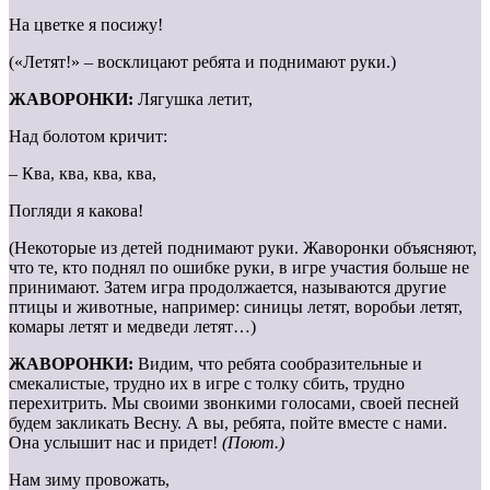
На цветке я посижу!
(«Летят!» – восклицают ребята и поднимают руки.)
ЖАВОРОНКИ:
Лягушка летит,
Над болотом кричит:
– Ква, ква, ква, ква,
Погляди я какова!
(Некоторые из детей поднимают руки. Жаворонки объясняют,
что те, кто поднял по ошибке руки, в игре участия больше не
принимают. Затем игра продолжается, называются другие
птицы и животные, например: синицы летят, воробьи летят,
комары летят и медведи летят…)
ЖАВОРОНКИ:
Видим, что ребята сообразительные и
смекалистые, трудно их в игре с толку сбить, трудно
перехитрить. Мы своими звонкими голосами, своей песней
будем закликать Весну. А вы, ребята, пойте вместе с нами.
Она услышит нас и придет!
(Поют.)
Нам зиму провожать,