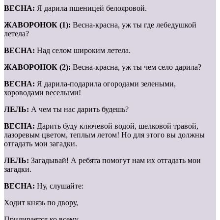
ВЕСНА:
Я дарила пшеницей белояровой.
ЖАВОРОНОК (1):
Весна-красна, уж ты где лебедушкой
летела?
ВЕСНА:
Над селом широким летела.
ЖАВОРОНОК (2):
Весна-красна, уж ты чем село дарила?
ВЕСНА:
Я дарила-подарила огородами зелеными,
хороводами веселыми!
ЛЕЛЬ:
А чем ты нас дарить будешь?
ВЕСНА:
Дарить буду ключевой водой, шелковой травой,
лазоревым цветом, теплым летом! Но для этого вы должны
отгадать мои загадки.
ЛЕЛЬ:
Загадывай! А ребята помогут нам их отгадать мои
загадки.
ВЕСНА:
Ну, слушайте:
Ходит князь по двору,
Придирается ко всему,