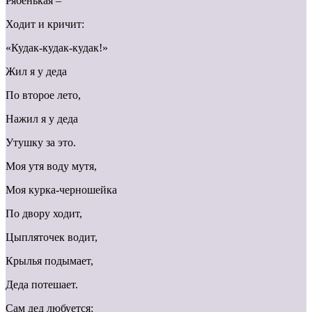
Рябенькая –
Ходит и кричит:
«Кудак-кудак-кудак!»
Жил я у деда
По второе лето,
Нажил я у деда
Утушку за это.
Моя утя воду мутя,
Моя курка-черношейка
По двору ходит,
Цыпляточек водит,
Крылья подымает,
Деда потешает.
Сам дед любуется: