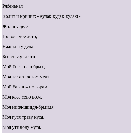
Рябенькая –
Ходит и кричит: «Кудак-кудак-кудак!»
Жил я у деда
По восьмое лето,
Нажил я у деда
Быченьку за это.
Мой бык телю брык,
Моя теля хвостом меля,
Мой баран – по горам,
Моя коза сено возя,
Моя индя-шиндя-брындя,
Моя гуся траву куся,
Моя утя воду мутя,