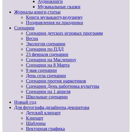
Аудиокниги
Музыкальные сказки
Журналы,книги,статьи
Книги музыканту,ведущему
Поздравления на праздники
Сценарии
Сценарии детских игровых программ
Весна
Экология сценарии
Сценарии по ПДД
23 февраля сценарии
Сценарии на Масленицу
Сценарии на 8 Марта
9 мая сценарии
День села сценарии
Сценарии против наркотиков
Сценарии День работника культуры
Сценарии на 1 апреля
Школьные сценарии
Новый год
Для фотографа,дизайнера,декоратора
Детский клипарт
Клипарт
Шаблоны
Векторная графика