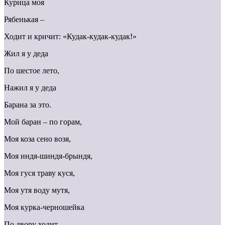
Курица моя
Рябенькая –
Ходит и кричит: «Кудак-кудак-кудак!»
Жил я у деда
По шестое лето,
Нажил я у деда
Барана за это.
Мой баран – по горам,
Моя коза сено возя,
Моя индя-шиндя-брындя,
Моя гуся траву куся,
Моя утя воду мутя,
Моя курка-черношейка
По двору ходит,