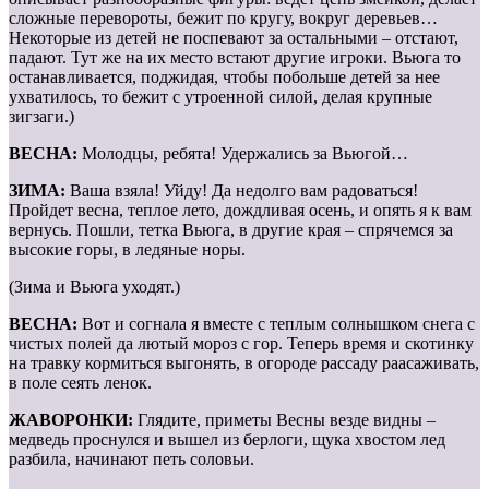
сложные перевороты, бежит по кругу, вокруг деревьев…
Некоторые из детей не поспевают за остальными – отстают,
падают. Тут же на их место встают другие игроки. Вьюга то
останавливается, поджидая, чтобы побольше детей за нее
ухватилось, то бежит с утроенной силой, делая крупные
зигзаги.)
ВЕСНА:
Молодцы, ребята! Удержались за Вьюгой…
ЗИМА:
Ваша взяла! Уйду! Да недолго вам радоваться!
Пройдет весна, теплое лето, дождливая осень, и опять я к вам
вернусь. Пошли, тетка Вьюга, в другие края – спрячемся за
высокие горы, в ледяные норы.
(Зима и Вьюга уходят.)
ВЕСНА:
Вот и согнала я вместе с теплым солнышком снега с
чистых полей да лютый мороз с гор. Теперь время и скотинку
на травку кормиться выгонять, в огороде рассаду раасаживать,
в поле сеять ленок.
ЖАВОРОНКИ:
Глядите, приметы Весны везде видны –
медведь проснулся и вышел из берлоги, щука хвостом лед
разбила, начинают петь соловьи.