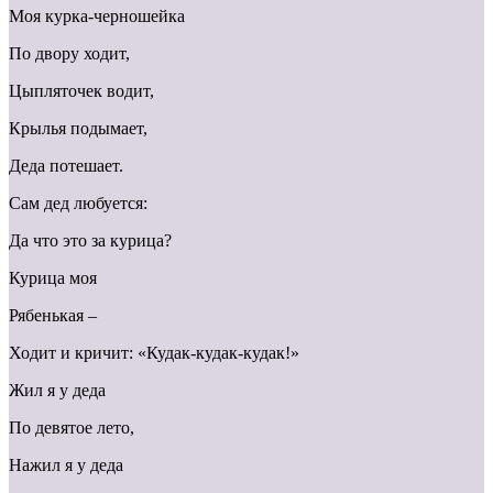
Моя курка-черношейка
По двору ходит,
Цыпляточек водит,
Крылья подымает,
Деда потешает.
Сам дед любуется:
Да что это за курица?
Курица моя
Рябенькая –
Ходит и кричит: «Кудак-кудак-кудак!»
Жил я у деда
По девятое лето,
Нажил я у деда