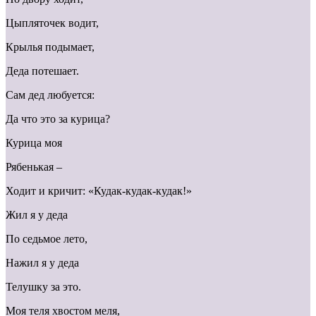
Цыпляточек водит,
Крылья подымает,
Деда потешает.
Сам дед любуется:
Да что это за курица?
Курица моя
Рябенькая –
Ходит и кричит: «Кудак-кудак-кудак!»
Жил я у деда
По седьмое лето,
Нажил я у деда
Телушку за это.
Моя теля хвостом меля,