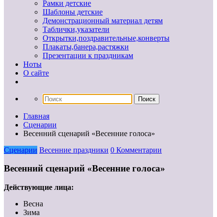
Рамки детские
Шаблоны детские
Демонстрационный материал детям
Таблички,указатели
Открытки,поздравительные,конверты
Плакаты,банера,растяжки
Презентации к праздникам
Ноты
О сайте
Главная
Сценарии
Весенний сценарий «Весенние голоса»
Сценарии
Весенние праздники
0 Комментарии
Весенний сценарий «Весенние голоса»
Действующие лица:
Весна
Зима