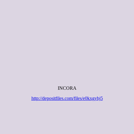
INCORA
http://depositfiles.com/files/e0kxgybj5