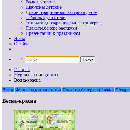
Рамки детские
Шаблоны детские
Демонстрационный материал детям
Таблички,указатели
Открытки,поздравительные,конверты
Плакаты,банера,растяжки
Презентации к праздникам
Ноты
О сайте
Главная
Журналы,книги,статьи
Весна-красна
Весна
Журналы,книги,статьи
Плакаты,банера,растяжки
Поздра
Весна-красна