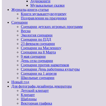
Аудиокниги
Музыкальные сказки
Журналы,книги,статьи
Книги музыканту,ведущему
Поздравления на праздники
Сценарии
Сценарии детских игровых программ
Весна
Экология сценарии
Сценарии по ПДД
23 февраля сценарии
Сценарии на Масленицу
Сценарии на 8 Марта
9 мая сценарии
День села сценарии
Сценарии против наркотиков
Сценарии День работника культуры
Сценарии на 1 апреля
Школьные сценарии
Новый год
Для фотографа,дизайнера,декоратора
Детский клипарт
Клипарт
Шаблоны
Векторная графика