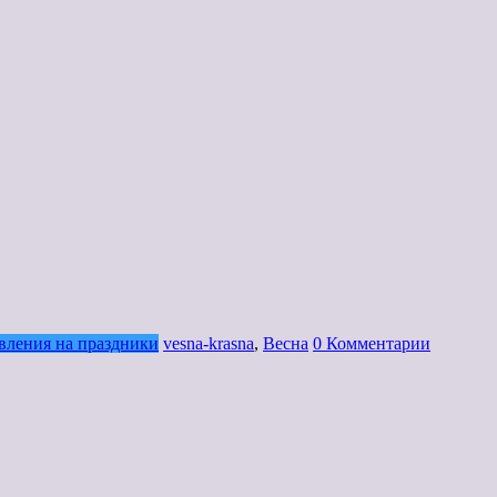
вления на праздники
vesna-krasna
,
Весна
0 Комментарии