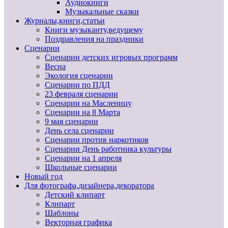
Аудиокниги
Музыкальные сказки
Журналы,книги,статьи
Книги музыканту,ведущему
Поздравления на праздники
Сценарии
Сценарии детских игровых программ
Весна
Экология сценарии
Сценарии по ПДД
23 февраля сценарии
Сценарии на Масленицу
Сценарии на 8 Марта
9 мая сценарии
День села сценарии
Сценарии против наркотиков
Сценарии День работника культуры
Сценарии на 1 апреля
Школьные сценарии
Новый год
Для фотографа,дизайнера,декоратора
Детский клипарт
Клипарт
Шаблоны
Векторная графика