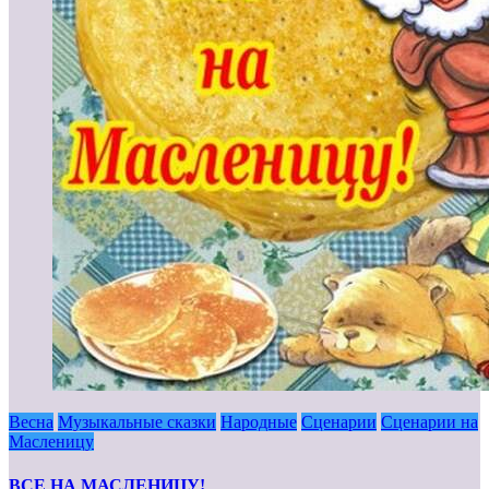
Весна
Музыкальные сказки
Народные
Сценарии
Сценарии на
Масленицу
ВСЕ НА МАСЛЕНИЦУ!