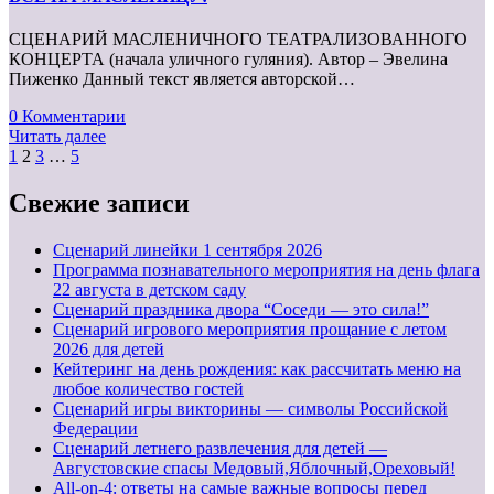
СЦЕНАРИЙ МАСЛЕНИЧНОГО ТЕАТРАЛИЗОВАННОГО
КОНЦЕРТА (начала уличного гуляния). Автор – Эвелина
Пиженко Данный текст является авторской…
0 Комментарии
Читать далее
Пагинация
1
2
3
…
5
записей
Свежие записи
Cценарий линейки 1 сентября 2026
Программа познавательного мероприятия на день флага
22 августа в детском саду
Сценарий праздника двора “Соседи — это сила!”
Сценарий игрового мероприятия прощание с летом
2026 для детей
Кейтеринг на день рождения: как рассчитать меню на
любое количество гостей
Сценарий игры викторины — символы Российской
Федерации
Сценарий летнего развлечения для детей —
Августовские спасы Медовый,Яблочный,Ореховый!
All-on-4: ответы на самые важные вопросы перед