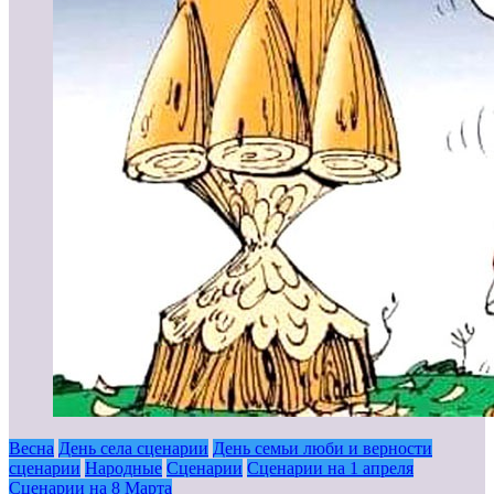
Весна
День села сценарии
День семьи люби и верности
сценарии
Народные
Сценарии
Сценарии на 1 апреля
Сценарии на 8 Марта