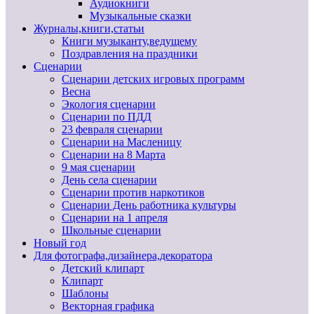
Аудиокниги
Музыкальные сказки
Журналы,книги,статьи
Книги музыканту,ведущему
Поздравления на праздники
Сценарии
Сценарии детских игровых программ
Весна
Экология сценарии
Сценарии по ПДД
23 февраля сценарии
Сценарии на Масленицу
Сценарии на 8 Марта
9 мая сценарии
День села сценарии
Сценарии против наркотиков
Сценарии День работника культуры
Сценарии на 1 апреля
Школьные сценарии
Новый год
Для фотографа,дизайнера,декоратора
Детский клипарт
Клипарт
Шаблоны
Векторная графика