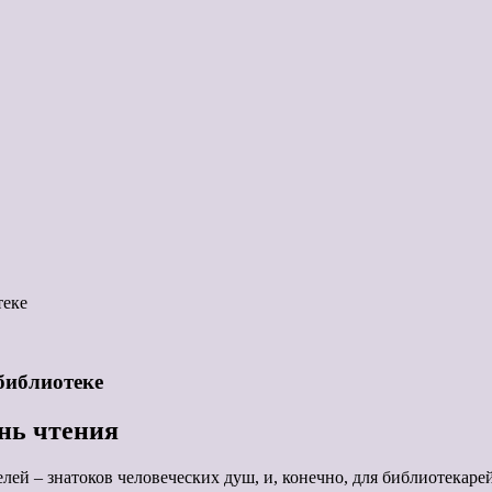
теке
 библиотеке
ень чтения
елей – знатоков человеческих душ, и, конечно, для библиотекаре