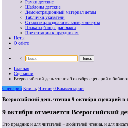
Рамки детские
Шаблоны детские
Демонстрационный материал детям
Таблички,указатели
Открытки,поздравительные,конверты
Плакаты,банера,растяжки
Презентации к праздникам
Ноты
О сайте
Главная
Сценарии
Всероссийский день чтения 9 октября сценарий в библио
Сценарии
Книги
,
Чтение
0 Комментарии
Всероссийский день чтения 9 октября сценарий в
9 октября отмечается Всероссийский д
Это праздник и для читателей – любителей чтения, и для писат