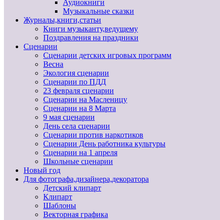
Аудиокниги
Музыкальные сказки
Журналы,книги,статьи
Книги музыканту,ведущему
Поздравления на праздники
Сценарии
Сценарии детских игровых программ
Весна
Экология сценарии
Сценарии по ПДД
23 февраля сценарии
Сценарии на Масленицу
Сценарии на 8 Марта
9 мая сценарии
День села сценарии
Сценарии против наркотиков
Сценарии День работника культуры
Сценарии на 1 апреля
Школьные сценарии
Новый год
Для фотографа,дизайнера,декоратора
Детский клипарт
Клипарт
Шаблоны
Векторная графика